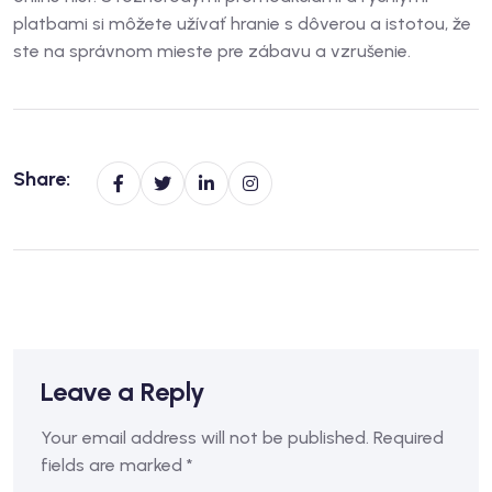
platbami si môžete užívať hranie s dôverou a istotou, že
ste na správnom mieste pre zábavu a vzrušenie.
Share:
Leave a Reply
Your email address will not be published.
Required
fields are marked
*