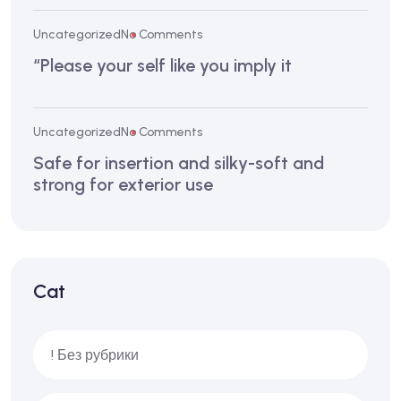
Uncategorized
No Comments
“Please your self like you imply it
Uncategorized
No Comments
Safe for insertion and silky-soft and
strong for exterior use
Cat
! Без рубрики