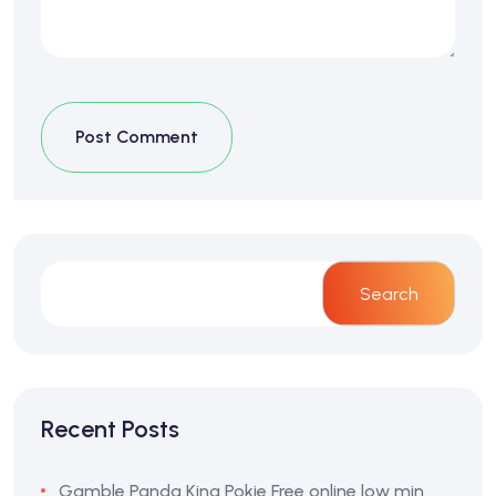
Post Comment
Search
Recent Posts
Gamble Panda King Pokie Free online low min