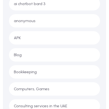
ai chatbot bard 3
anonymous
APK
Blog
Bookkeeping
Computers, Games
Consulting services in the UAE