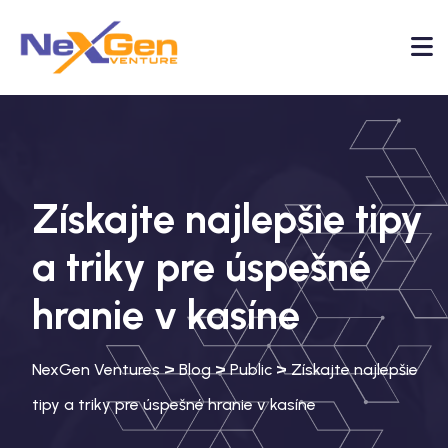
Získajte najlepšie tipy
a triky pre úspešné
hranie v kasíne
>
>
>
NexGen Ventures
Blog
Public
Získajte najlepšie
tipy a triky pre úspešné hranie v kasíne