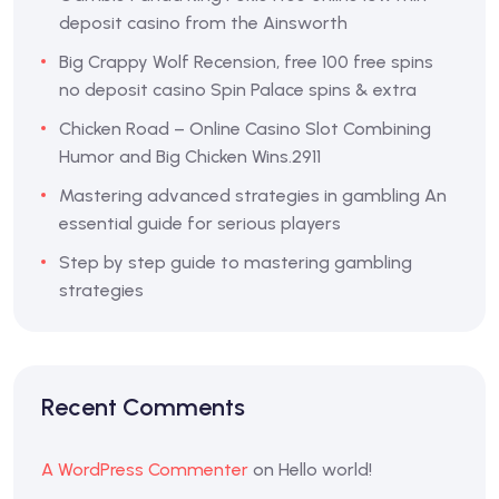
deposit casino from the Ainsworth
Big Crappy Wolf Recension, free 100 free spins
no deposit casino Spin Palace spins & extra
Chicken Road – Online Casino Slot Combining
Humor and Big Chicken Wins.2911
Mastering advanced strategies in gambling An
essential guide for serious players
Step by step guide to mastering gambling
strategies
Recent Comments
A WordPress Commenter
on
Hello world!