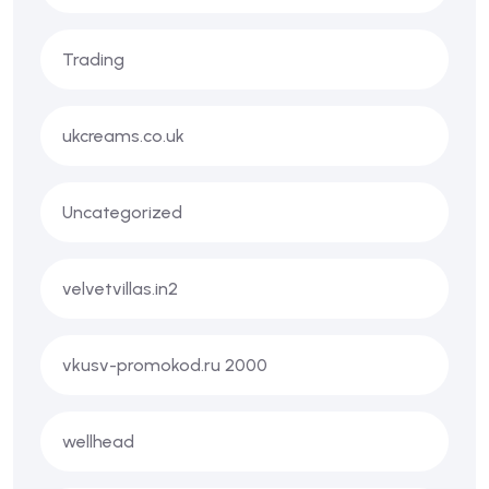
Trading
ukcreams.co.uk
Uncategorized
velvetvillas.in2
vkusv-promokod.ru 2000
wellhead