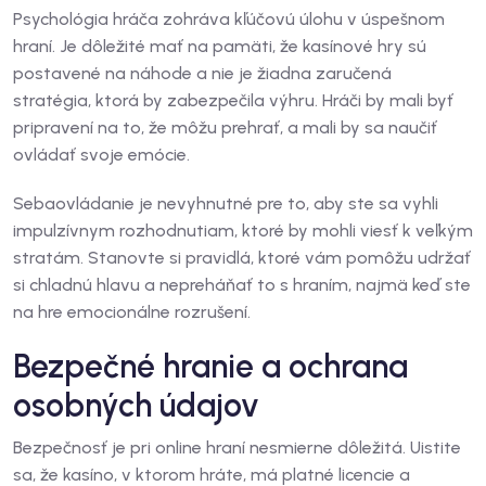
Psychológia hráča zohráva kľúčovú úlohu v úspešnom
hraní. Je dôležité mať na pamäti, že kasínové hry sú
postavené na náhode a nie je žiadna zaručená
stratégia, ktorá by zabezpečila výhru. Hráči by mali byť
pripravení na to, že môžu prehrať, a mali by sa naučiť
ovládať svoje emócie.
Sebaovládanie je nevyhnutné pre to, aby ste sa vyhli
impulzívnym rozhodnutiam, ktoré by mohli viesť k veľkým
stratám. Stanovte si pravidlá, ktoré vám pomôžu udržať
si chladnú hlavu a nepreháňať to s hraním, najmä keď ste
na hre emocionálne rozrušení.
Bezpečné hranie a ochrana
osobných údajov
Bezpečnosť je pri online hraní nesmierne dôležitá. Uistite
sa, že kasíno, v ktorom hráte, má platné licencie a