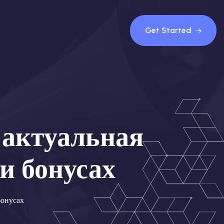
Get Started
 актуальная
и бонусах
бонусах