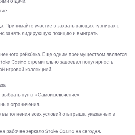
ями отдачи.
гие.
а. Принимайте участие в захватывающих турнирах с
нс занять лидирующую позицию и выиграть
ненного рейкбека. Еще одним преимуществом является
 Stake Casino стремительно завоевал популярность
й игровой коллекцией.
за.
и выбрать пункт «Самоисключение».
ьные ограничения.
е выполнения всех условий отыгрыша, указанных в
на рабочее зеркало Stake Casino на сегодня,