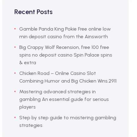
Recent Posts
Gamble Panda King Pokie Free online low
min deposit casino from the Ainsworth
Big Crappy Wolf Recension, free 100 free
spins no deposit casino Spin Palace spins
& extra
Chicken Road – Online Casino Slot
Combining Humor and Big Chicken Wins.2911
Mastering advanced strategies in
gambling An essential guide for serious
players
Step by step guide to mastering gambling
strategies