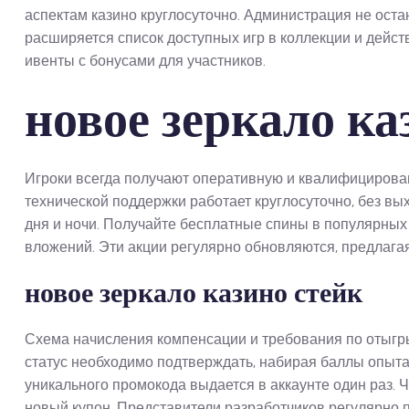
аспектам казино круглосуточно. Администрация не оста
расширяется список доступных игр в коллекции и дейс
ивенты с бонусами для участников.
новое зеркало ка
Игроки всегда получают оперативную и квалифицирова
технической поддержки работает круглосуточно, без в
дня и ночи. Получайте бесплатные спины в популярных
вложений. Эти акции регулярно обновляются, предлаг
новое зеркало казино стейк
Схема начисления компенсации и требования по отыгрыш
статус необходимо подтверждать, набирая баллы опыта
уникального промокода выдается в аккаунте один раз. 
новый купон. Представители разработчиков регулярно 