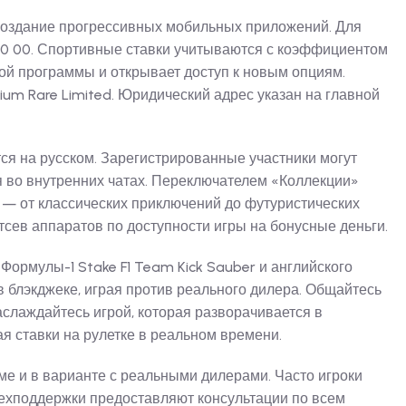
 создание прогрессивных мобильных приложений. Для
$10 00. Спортивные ставки учитываются с коэффициентом
ой программы и открывает доступ к новым опциям.
m Rare Limited. Юридический адрес указан на главной
ся на русском. Зарегистрированные участники могут
я во внутренних чатах. Переключателем «Коллекции»
 — от классических приключений до футуристических
тсев аппаратов по доступности игры на бонусные деньги.
Формулы-1 Stake F1 Team Kick Sauber и английского
 блэкджеке, играя против реального дилера. Общайтесь
наслаждайтесь игрой, которая разворачивается в
я ставки на рулетке в реальном времени.
е и в варианте с реальными дилерами. Часто игроки
техподдержки предоставляют консультации по всем