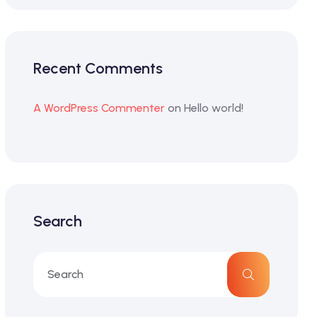
Recent Comments
A WordPress Commenter
on
Hello world!
Search