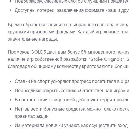
Подборка эксклюзивных слотов с лучшими показател
Доступны лотереи, развлечения формата краш и дру
Время обработки зависит от выбранного способа вывод
крупными призовыми фондами. Каждый игрок имеет ша
значительные награды.
Промокод GOLD5 даст вам бонус 5% мгновенного пожиз
наличие игр собственной разработки “Stake Originals”.
благодаря обширному количеству криптовалют и большо
Ставки на спорт ускоряют прогресс посетителя в 3 ра
Необходимо открыть секцию «Ответственная игра» 
В соответствии с лицензией действуют территориал
Нет, вывести бонусные средства можно только посл
правилах акции.
Из материала новички узнают, как осуществить вход 