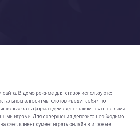
 сайта. В демо режиме для ставок используются
остальном алгоритмы слотов «ведут себя» по
использовать формат демо для знакомства с новыми
тными играми. Для совершения депозита необходимо
на счет, клиент сумеет играть онлайн в игровые