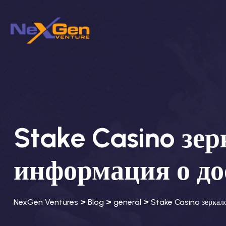
Stake Casino зер
информация о до
>
>
>
NexGen Ventures
Blog
general
Stake Casino зеркал