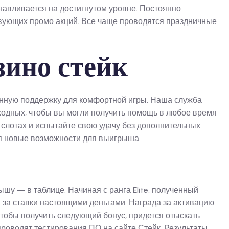
навливается на достигнутом уровне. Постоянно
твующих промо акций. Все чаще проводятся праздничные
зино стейк
нную поддержку для комфортной игры. Наша служба
ыходных, чтобы вы могли получить помощь в любое время
 слотах и испытайте свою удачу без дополнительных
ая новые возможности для выигрыша.
у — в таблице. Начиная с ранга Elite, полученный
 за ставки настоящими деньгами. Награда за активацию
Чтобы получить следующий бонус, придется отыскать
проводят тестирования ПО на сайте Стейк. Результаты