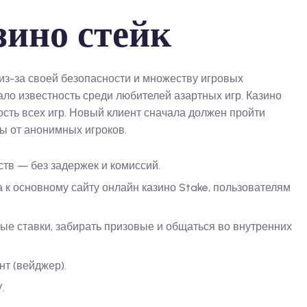
зино стейк
 из-за своей безопасности и множеству игровых
вало известность среди любителей азартных игр. Казино
ость всех игр. Новый клиент сначала должен пройти
ы от анонимных игроков.
тв — без задержек и комиссий.
а к основному сайту онлайн казино Stake, пользователям
ые ставки, забирать призовые и общаться во внутренних
т (вейджер).
.