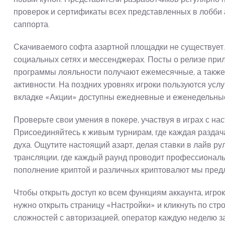
проверок и сертификаты всех представленных в лобби 
саппорта.
Скачиваемого софта азартной площадки не существует.
социальных сетях и мессенджерах. Посты о релизе при
программы лояльности получают ежемесячные, а такж
активности. На поздних уровнях игроки пользуются ус
вкладке «Акции» доступны ежедневные и еженедельны
Проверьте свои умения в покере, участвуя в играх с н
Присоединяйтесь к живым турнирам, где каждая раздач
духа. Ощутите настоящий азарт, делая ставки в лайв р
трансляции, где каждый раунд проводит профессиональ
пополнение криптой и различных криптовалют мы предлаг
Чтобы открыть доступ ко всем функциям аккаунта, игрок
нужно открыть страницу «Настройки» и кликнуть по стр
сложностей с авторизацией, оператор каждую неделю з