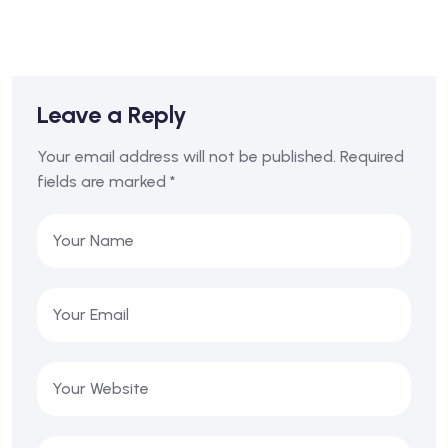
Leave a Reply
Your email address will not be published.
Required
fields are marked
*