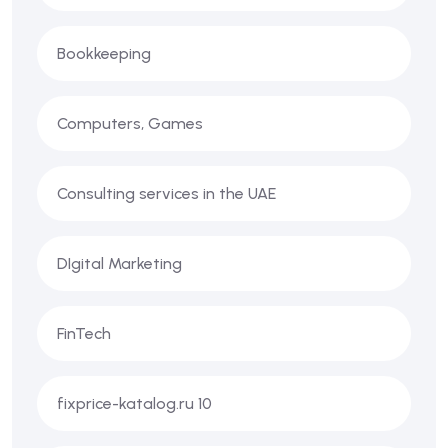
Bookkeeping
Computers, Games
Consulting services in the UAE
DIgital Marketing
FinTech
fixprice-katalog.ru 10