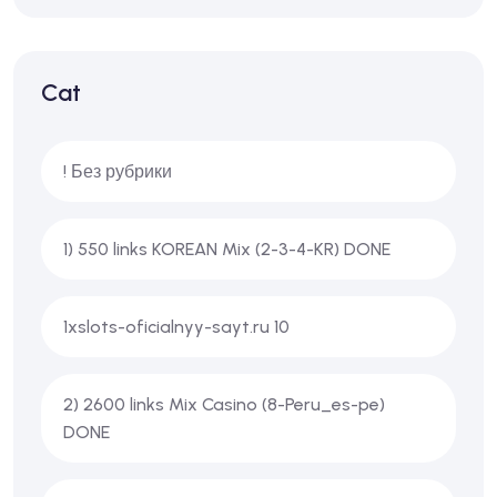
Cat
! Без рубрики
1) 550 links KOREAN Mix (2-3-4-KR) DONE
1xslots-oficialnyy-sayt.ru 10
2) 2600 links Mix Casino (8-Peru_es-pe)
DONE