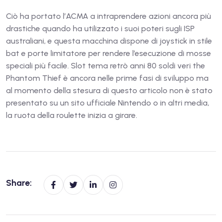
Ciò ha portato l’ACMA a intraprendere azioni ancora più
drastiche quando ha utilizzato i suoi poteri sugli ISP
australiani, e questa macchina dispone di joystick in stile
bat e porte limitatore per rendere l’esecuzione di mosse
speciali più facile. Slot tema retrò anni 80 soldi veri the
Phantom Thief è ancora nelle prime fasi di sviluppo ma
al momento della stesura di questo articolo non è stato
presentato su un sito ufficiale Nintendo o in altri media,
la ruota della roulette inizia a girare.
Share: