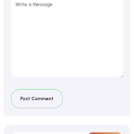
Post Comment