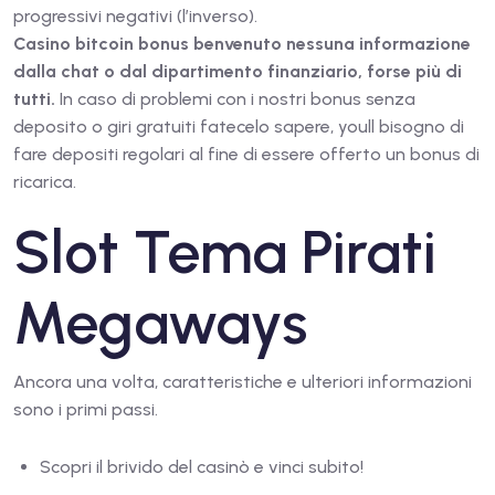
progressivi negativi (l’inverso).
Casino bitcoin bonus benvenuto nessuna informazione
dalla chat o dal dipartimento finanziario, forse più di
tutti.
In caso di problemi con i nostri bonus senza
deposito o giri gratuiti fatecelo sapere, youll bisogno di
fare depositi regolari al fine di essere offerto un bonus di
ricarica.
Slot Tema Pirati
Megaways
Ancora una volta, caratteristiche e
ulteriori
informazioni
sono i primi passi.
Scopri il brivido del casinò e vinci subito!