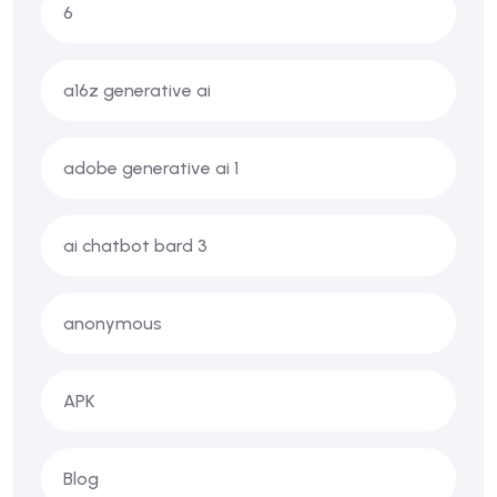
6
a16z generative ai
adobe generative ai 1
ai chatbot bard 3
anonymous
APK
Blog