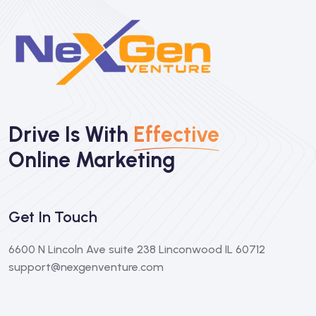
Drive Is With
Effective
Online Marketing
Get In Touch
6600 N Lincoln Ave suite 238 Linconwood IL 60712
support@nexgenventure.com