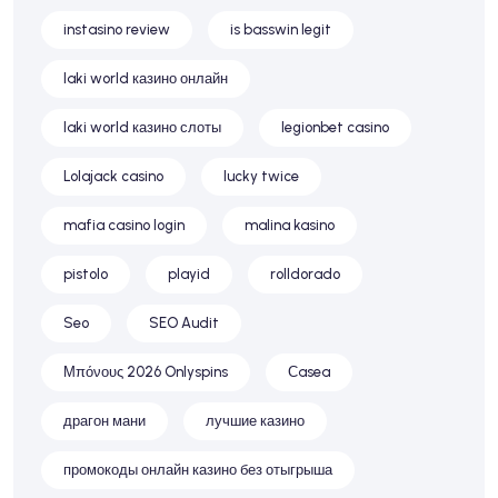
instasino review
is basswin legit
laki world казино онлайн
laki world казино слоты
legionbet casino
Lolajack casino
lucky twice
mafia casino login
malina kasino
pistolo
playid
rolldorado
Seo
SEO Audit
Μπόνους 2026 Onlyspins
Сasea
драгон мани
лучшие казино
промокоды онлайн казино без отыгрыша