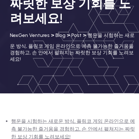
짜릿한 보상 기회를 노
려보세요!
>
>
>
NexGen Ventures
Blog
Post
행운을 시험하는 새로
운 방식, 플링코 게임 온라인으로 예측 불가능한 즐거움을
경험하고, 손 안에서 펼쳐지는 짜릿한 보상 기회를 노려보
세요!
행운을 시험하는 새로운 방식, 플링코 게임 온라인으로 예
측 불가능한 즐거움을 경험하고, 손 안에서 펼쳐지는 짜릿
한 보상 기회를 노려보세요!