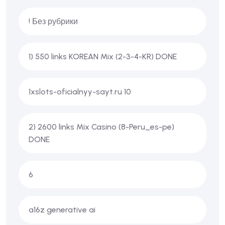
! Без рубрики
1) 550 links KOREAN Mix (2-3-4-KR) DONE
1xslots-oficialnyy-sayt.ru 10
2) 2600 links Mix Casino (8-Peru_es-pe)
DONE
6
a16z generative ai