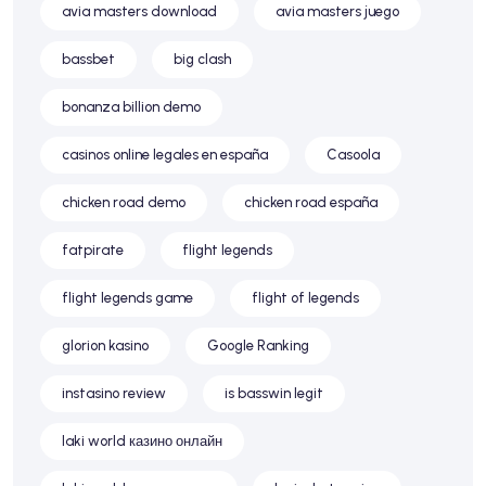
avia masters download
avia masters juego
bassbet
big clash
bonanza billion demo
casinos online legales en españa
Casoola
chicken road demo
chicken road españa
fatpirate
flight legends
flight legends game
flight of legends
glorion kasino
Google Ranking
instasino review
is basswin legit
laki world казино онлайн