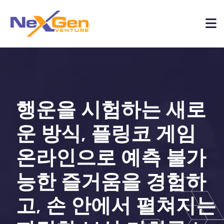
행운을 시험하는 새로
운 방식, 플링코 게임
온라인으로 예측 불가
능한 즐거움을 경험하
고, 손 안에서 펼쳐지는