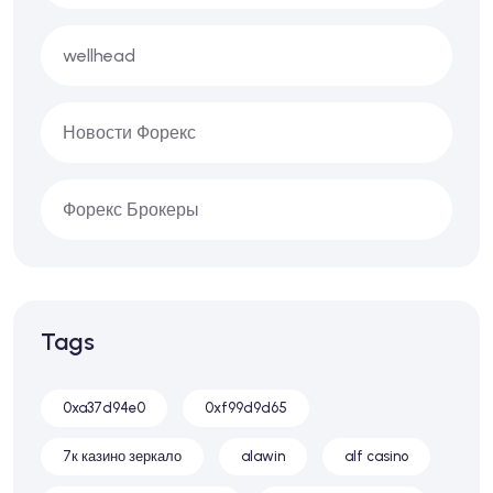
wellhead
Новости Форекс
Форекс Брокеры
Tags
0xa37d94e0
0xf99d9d65
7к казино зеркало
alawin
alf casino