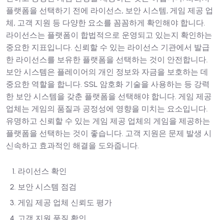
플랫폼을 선택하기 전에 라이선스, 보안 시스템, 게임 제공 업
체, 고객 지원 등 다양한 요소를 꼼꼼하게 확인해야 합니다.
라이선스는 플랫폼이 합법적으로 운영되고 있는지 확인하는
중요한 지표입니다. 신뢰할 수 있는 라이선스 기관에서 발급
한 라이선스를 보유한 플랫폼을 선택하는 것이 안전합니다.
보안 시스템은 플레이어의 개인 정보와 자금을 보호하는 데
중요한 역할을 합니다. SSL 암호화 기술을 사용하는 등 강력
한 보안 시스템을 갖춘 플랫폼을 선택해야 합니다. 게임 제공
업체는 게임의 품질과 공정성에 영향을 미치는 요소입니다.
유명하고 신뢰할 수 있는 게임 제공 업체의 게임을 제공하는
플랫폼을 선택하는 것이 좋습니다. 고객 지원은 문제 발생 시
신속하고 효과적인 해결을 도와줍니다.
라이선스 확인
보안 시스템 점검
게임 제공 업체 신뢰도 평가
고객 지원 품질 확인