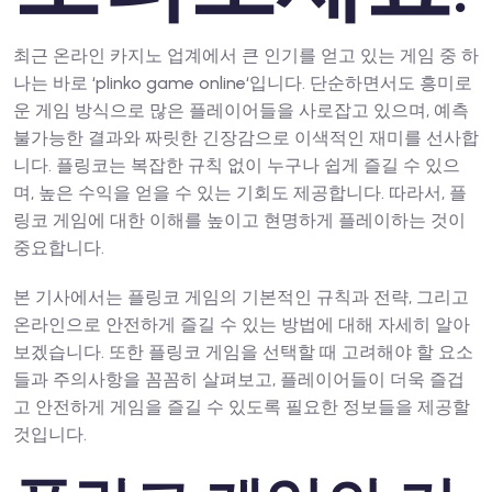
최근 온라인 카지노 업계에서 큰 인기를 얻고 있는 게임 중 하
나는 바로 ‘
plinko game online
‘입니다. 단순하면서도 흥미로
운 게임 방식으로 많은 플레이어들을 사로잡고 있으며, 예측
불가능한 결과와 짜릿한 긴장감으로 이색적인 재미를 선사합
니다. 플링코는 복잡한 규칙 없이 누구나 쉽게 즐길 수 있으
며, 높은 수익을 얻을 수 있는 기회도 제공합니다. 따라서, 플
링코 게임에 대한 이해를 높이고 현명하게 플레이하는 것이
중요합니다.
본 기사에서는 플링코 게임의 기본적인 규칙과 전략, 그리고
온라인으로 안전하게 즐길 수 있는 방법에 대해 자세히 알아
보겠습니다. 또한 플링코 게임을 선택할 때 고려해야 할 요소
들과 주의사항을 꼼꼼히 살펴보고, 플레이어들이 더욱 즐겁
고 안전하게 게임을 즐길 수 있도록 필요한 정보들을 제공할
것입니다.