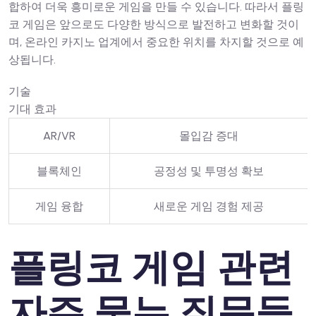
합하여 더욱 흥미로운 게임을 만들 수 있습니다. 따라서 플링
코 게임은 앞으로도 다양한 방식으로 발전하고 변화할 것이
며, 온라인 카지노 업계에서 중요한 위치를 차지할 것으로 예
상됩니다.
기술
기대 효과
AR/VR
몰입감 증대
블록체인
공정성 및 투명성 확보
게임 융합
새로운 게임 경험 제공
플링코 게임 관련
자주 묻는 질문들