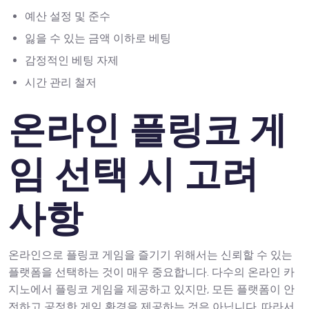
예산 설정 및 준수
잃을 수 있는 금액 이하로 베팅
감정적인 베팅 자제
시간 관리 철저
온라인 플링코 게
임 선택 시 고려
사항
온라인으로 플링코 게임을 즐기기 위해서는 신뢰할 수 있는
플랫폼을 선택하는 것이 매우 중요합니다. 다수의 온라인 카
지노에서 플링코 게임을 제공하고 있지만, 모든 플랫폼이 안
전하고 공정한 게임 환경을 제공하는 것은 아닙니다. 따라서