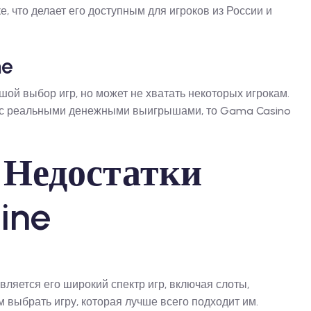
, что делает его доступным для игроков из России и
ne
шой выбор игр, но может не хватать некоторых игрокам.
ры с реальными денежными выигрышами, то Gama Casino
 Недостатки
ine
ляется его широкий спектр игр, включая слоты,
м выбрать игру, которая лучше всего подходит им.