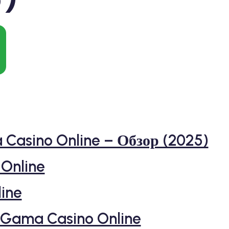
Casino Online – Обзор (2025)
Online
ine
 Gama Casino Online