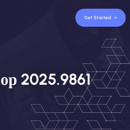
Get Started
ор 2025.9861