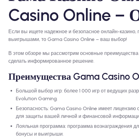
Casino Online – 
Если вы ищете надежное и безопасное онлайн-казино, 
выигрышами, то Gama Casino Online – ваш выбор!
В этом обзоре мы рассмотрим основные преимущества и
сделать информированное решение.
Преимущества Gama Casino O
Большой выбор игр: более 1 000 игр от ведущих разр
Evolution Gaming.
Безопасность: Gama Casino Online имеет лицензию 
для защиты вашей личной и финансовой информаци
Лояльная программа: программа вознаграждения для
бонусы и выигрыши.