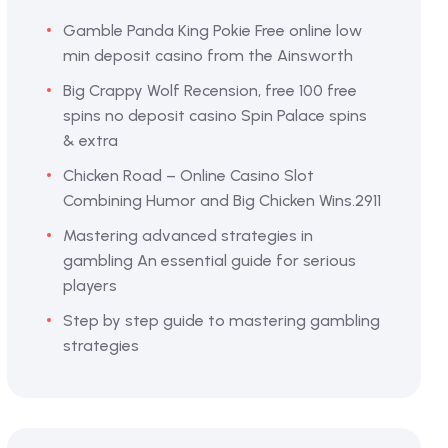
Gamble Panda King Pokie Free online low
min deposit casino from the Ainsworth
Big Crappy Wolf Recension, free 100 free
spins no deposit casino Spin Palace spins
& extra
Chicken Road – Online Casino Slot
Combining Humor and Big Chicken Wins.2911
Mastering advanced strategies in
gambling An essential guide for serious
players
Step by step guide to mastering gambling
strategies