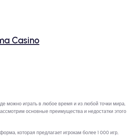
ma Casino
де можно играть в любое время и из любой точки мира,
рассмотрим основные преимущества и недостатки этого
орма, которая предлагает игрокам более 1 000 игр,