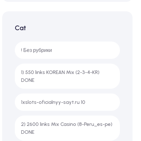
Cat
! Без рубрики
1) 550 links KOREAN Mix (2-3-4-KR)
DONE
1xslots-oficialnyy-sayt.ru 10
2) 2600 links Mix Casino (8-Peru_es-pe)
DONE