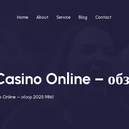
Home
About
Service
Blog
Contact
sino Online – обз
Online – обзор 2025.9861