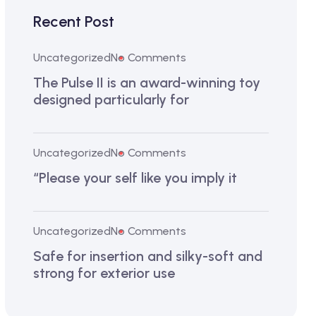
Recent Post
Uncategorized
No Comments
The Pulse II is an award-winning toy
designed particularly for
Uncategorized
No Comments
“Please your self like you imply it
Uncategorized
No Comments
Safe for insertion and silky-soft and
strong for exterior use