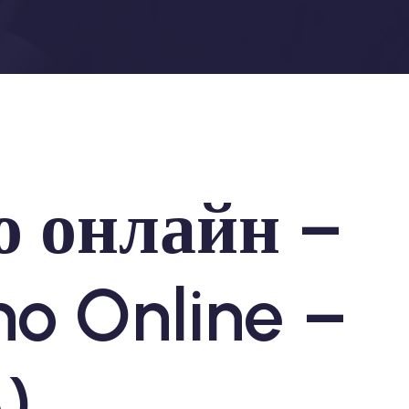
о онлайн –
o Online –
)