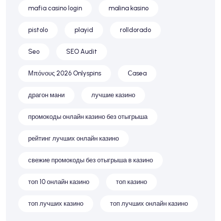
mafia casino login
malina kasino
pistolo
playid
rolldorado
Seo
SEO Audit
Μπόνους 2026 Onlyspins
Сasea
драгон мани
лучшие казино
промокоды онлайн казино без отыгрыша
рейтинг лучших онлайн казино
свежие промокоды без отыгрыша в казино
топ 10 онлайн казино
топ казино
топ лучших казино
топ лучших онлайн казино