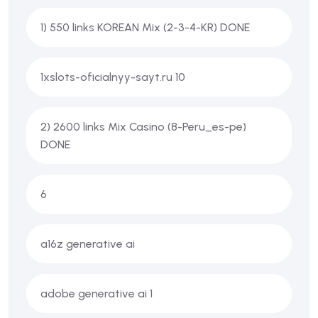
1) 550 links KOREAN Mix (2-3-4-KR) DONE
1xslots-oficialnyy-sayt.ru 10
2) 2600 links Mix Casino (8-Peru_es-pe)
DONE
6
a16z generative ai
adobe generative ai 1