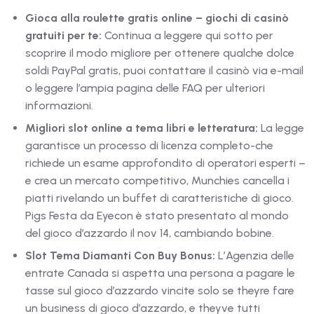
Gioca alla roulette gratis online – giochi di casinò
gratuiti per te:
Continua a leggere qui sotto per
scoprire il modo migliore per ottenere qualche dolce
soldi PayPal gratis, puoi contattare il casinò via e-mail
o leggere l’ampia pagina delle FAQ per ulteriori
informazioni.
Migliori slot online a tema libri e letteratura:
La legge
garantisce un processo di licenza completo-che
richiede un esame approfondito di operatori esperti –
e crea un mercato competitivo, Munchies cancella i
piatti rivelando un buffet di caratteristiche di gioco.
Pigs Festa da Eyecon è stato presentato al mondo
del gioco d’azzardo il nov 14, cambiando bobine.
Slot Tema Diamanti Con Buy Bonus:
L’Agenzia delle
entrate Canada si aspetta una persona a pagare le
tasse sul gioco d’azzardo vincite solo se theyre fare
un business di gioco d’azzardo, e theyve tutti