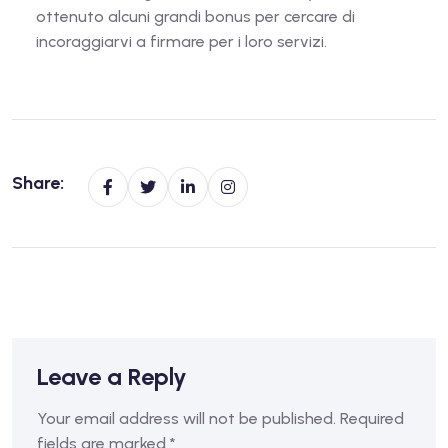
ottenuto alcuni grandi bonus per cercare di
incoraggiarvi a firmare per i loro servizi.
Share:
Leave a Reply
Your email address will not be published.
Required
fields are marked
*