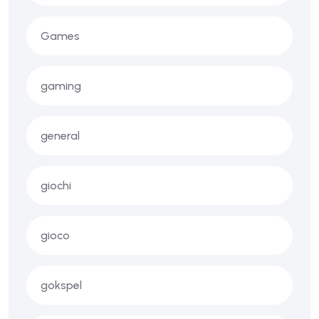
Games
gaming
general
giochi
gioco
gokspel