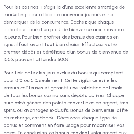
Pour les casinos, il s’agit là d’une excellente stratégie de
marketing pour attirer de nouveaux joueurs et se
démarquer de la concurrence. Sachez que chaque
opérateur fournit un pack de bienvenue aux nouveaux
joueurs. Pour bien profiter des bonus des casinos en
ligne, il faut avant tout bien choisir. Effectuez votre
premier dépôt et bénéficiez d’un bonus de bienvenue de
100% pouvant atteindre 500€.
Pour finir, notez les jeux exclus du bonus qui comptent
pour 0 % ou 5 % seulement. Cette vigilance évite les
erreurs coûteuses et garantit une validation optimale
de tous les bonus casino sans dépôts activés. Chaque
euro misé génère des points convertibles en argent, free
spins, ou avantages exclusifs. Bonus de bienvenue, offre
de recharge, cashback… Découvrez chaque type de
bonus et comment en faire usage pour maximiser vos
gains. En conclusion, ce bonus convient uniquement aux