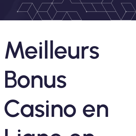
Meilleurs
Bonus
Casino en