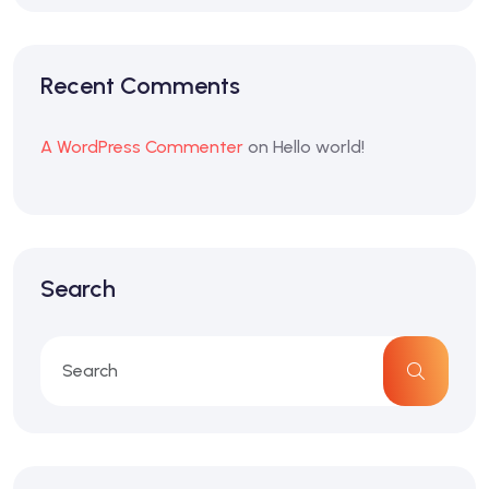
Recent Comments
A WordPress Commenter
on
Hello world!
Search