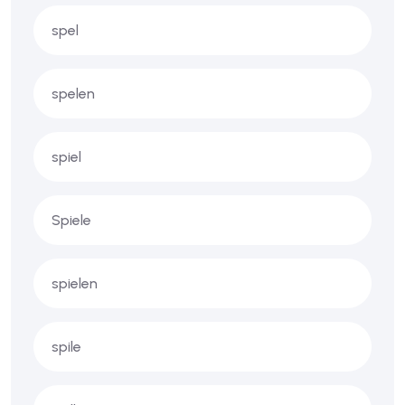
spel
spelen
spiel
Spiele
spielen
spile