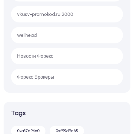
vkusv-promokod.ru 2000
wellhead
Новости Форекс
Форекс Брокеры
Tags
0xa37d94e0
0xf99d9d65