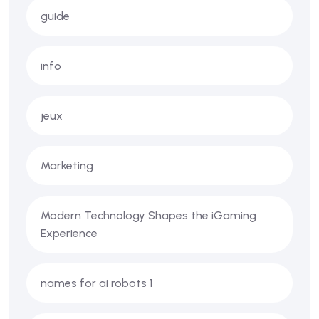
guide
info
jeux
Marketing
Modern Technology Shapes the iGaming
Experience
names for ai robots 1