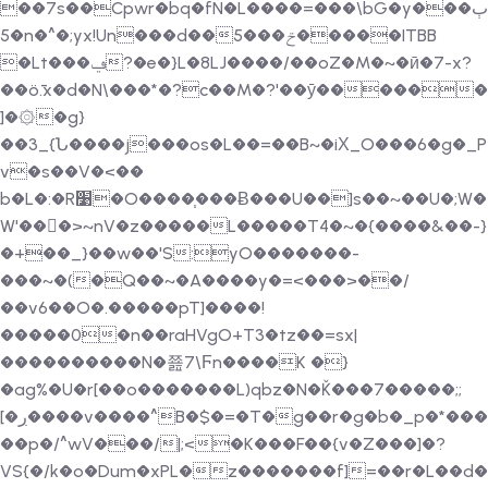
��7s��Cpwr�bq�fN�L����=���\bG�y���ٻ
�5n�^�;yx!Un���d��5���ݗ�����ITBB
�Lt���ݠ?�e�}L�8LJ����/��oZ�M�~�ӣ�7-x?
��ȫ.x�d�N\���*�?c��M�?'��ӯ������
]�۞�g}
��3_{Ն����j���os�L��=��B~�iΧ_O���6�g�_P
v�s��V�<��
b�L�:�R׹�O����֧���Ƀ���U��]s��~��U�;W�
W'���>~nV�z�����L�����T4�~�{����&��-}
�+��_}��w��'S:yO�������-
���~�(�Q��~�A����y�=<���>��/
��v6��O�.�����pT]����!
�����0�n��raHVgO+T3�tz��=sx|
����������N�쬺7\Ϝn����K �}
�ag%�U�r[��o�������L)qbz�N�Ǩ���7�����;;
[�ڔ����v����^B�$�=�T�g��r�g�b�_p�*���
��p�/^wV���/|;<�K���F��{v�Z���]�?
VS{�/k�o�Dum�xPL�z�������f]=��r�L��d�