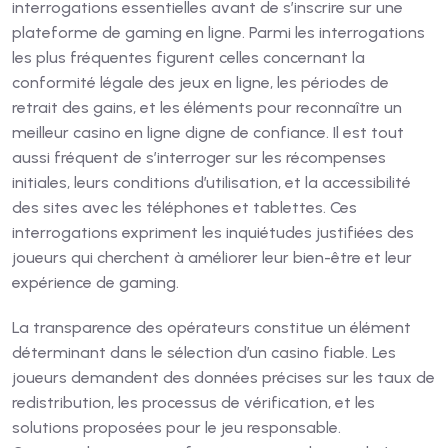
interrogations essentielles avant de s’inscrire sur une
plateforme de gaming en ligne. Parmi les interrogations
les plus fréquentes figurent celles concernant la
conformité légale des jeux en ligne, les périodes de
retrait des gains, et les éléments pour reconnaître un
meilleur casino en ligne digne de confiance. Il est tout
aussi fréquent de s’interroger sur les récompenses
initiales, leurs conditions d’utilisation, et la accessibilité
des sites avec les téléphones et tablettes. Ces
interrogations expriment les inquiétudes justifiées des
joueurs qui cherchent à améliorer leur bien-être et leur
expérience de gaming.
La transparence des opérateurs constitue un élément
déterminant dans le sélection d’un casino fiable. Les
joueurs demandent des données précises sur les taux de
redistribution, les processus de vérification, et les
solutions proposées pour le jeu responsable.