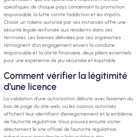
spécifiques de chaque pays concernant la promotion
responsable, la lutte contre l’addiction et les impôts.
Choisir un tokens autorisé par ces instances offre une
sécurité légale renforcée aux résidents dans ces
territoires. Les licences délivrées par ces organismes
témoignent d’un engagement envers la conduite
responsable et la clarté financière, deux piliers essentiels
pour une expérience de jeu sécurisée et équitable.
Comment vérifier la légitimité
d’une licence
La validation d’une autorisation débute avec l’examen du
bas de page du site web, où les casinos autorisés
affichent leur identifiant d’enregistrement et le emblème
de l’autorité régulatrice. Vous pouvez ensuite visiter
directement le site officiel de l’autorité régulatrice
indiqué pour consulter leur liste publique des