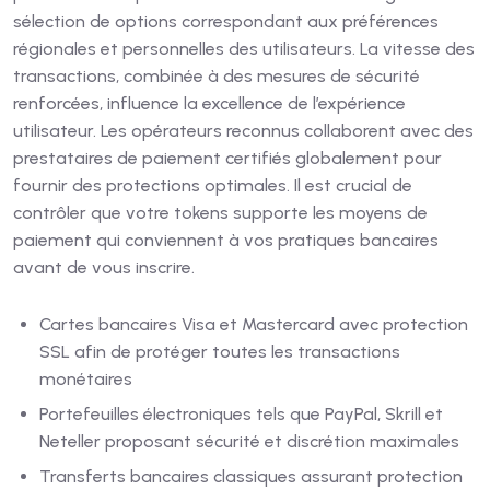
sélection de options correspondant aux préférences
régionales et personnelles des utilisateurs. La vitesse des
transactions, combinée à des mesures de sécurité
renforcées, influence la excellence de l’expérience
utilisateur. Les opérateurs reconnus collaborent avec des
prestataires de paiement certifiés globalement pour
fournir des protections optimales. Il est crucial de
contrôler que votre tokens supporte les moyens de
paiement qui conviennent à vos pratiques bancaires
avant de vous inscrire.
Cartes bancaires Visa et Mastercard avec protection
SSL afin de protéger toutes les transactions
monétaires
Portefeuilles électroniques tels que PayPal, Skrill et
Neteller proposant sécurité et discrétion maximales
Transferts bancaires classiques assurant protection