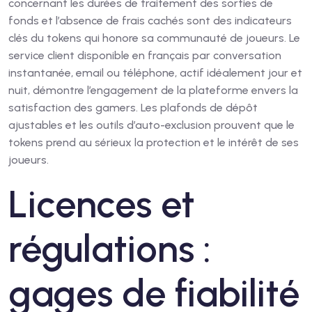
concernant les durées de traitement des sorties de
fonds et l’absence de frais cachés sont des indicateurs
clés du tokens qui honore sa communauté de joueurs. Le
service client disponible en français par conversation
instantanée, email ou téléphone, actif idéalement jour et
nuit, démontre l’engagement de la plateforme envers la
satisfaction des gamers. Les plafonds de dépôt
ajustables et les outils d’auto-exclusion prouvent que le
tokens prend au sérieux la protection et le intérêt de ses
joueurs.
Licences et
régulations :
gages de fiabilité