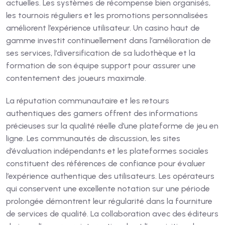
actuelles. Les systèmes de récompense bien organisés,
les tournois réguliers et les promotions personnalisées
améliorent l’expérience utilisateur. Un casino haut de
gamme investit continuellement dans l’amélioration de
ses services, l’diversification de sa ludothèque et la
formation de son équipe support pour assurer une
contentement des joueurs maximale.
La réputation communautaire et les retours
authentiques des gamers offrent des informations
précieuses sur la qualité réelle d’une plateforme de jeu en
ligne. Les communautés de discussion, les sites
d’évaluation indépendants et les plateformes sociales
constituent des références de confiance pour évaluer
l’expérience authentique des utilisateurs. Les opérateurs
qui conservent une excellente notation sur une période
prolongée démontrent leur régularité dans la fourniture
de services de qualité. La collaboration avec des éditeurs