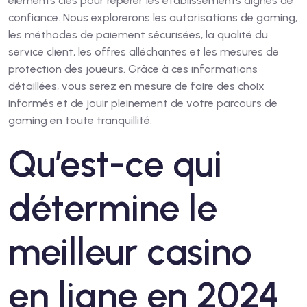
éléments clés pour repérer les établissements dignes de
confiance. Nous explorerons les autorisations de gaming,
les méthodes de paiement sécurisées, la qualité du
service client, les offres alléchantes et les mesures de
protection des joueurs. Grâce à ces informations
détaillées, vous serez en mesure de faire des choix
informés et de jouir pleinement de votre parcours de
gaming en toute tranquillité.
Qu’est-ce qui
détermine le
meilleur casino
en ligne en 2024