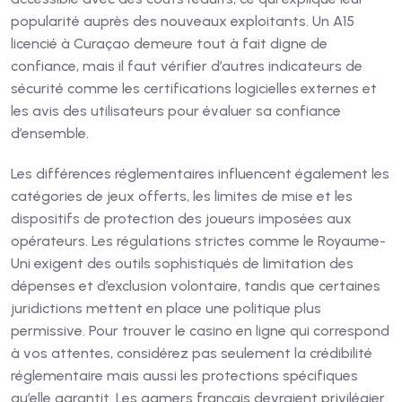
popularité auprès des nouveaux exploitants. Un A15
licencié à Curaçao demeure tout à fait digne de
confiance, mais il faut vérifier d’autres indicateurs de
sécurité comme les certifications logicielles externes et
les avis des utilisateurs pour évaluer sa confiance
d’ensemble.
Les différences réglementaires influencent également les
catégories de jeux offerts, les limites de mise et les
dispositifs de protection des joueurs imposées aux
opérateurs. Les régulations strictes comme le Royaume-
Uni exigent des outils sophistiqués de limitation des
dépenses et d’exclusion volontaire, tandis que certaines
juridictions mettent en place une politique plus
permissive. Pour trouver le casino en ligne qui correspond
à vos attentes, considérez pas seulement la crédibilité
réglementaire mais aussi les protections spécifiques
qu’elle garantit. Les gamers français devraient privilégier