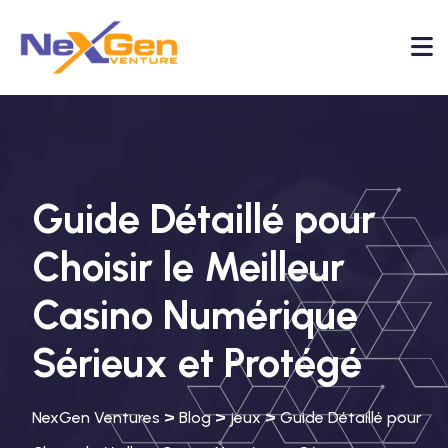
Guide Détaillé pour
Choisir le Meilleur
Casino Numérique
Sérieux et Protégé
>
>
>
NexGen Ventures
Blog
jeux
Guide Détaillé pour