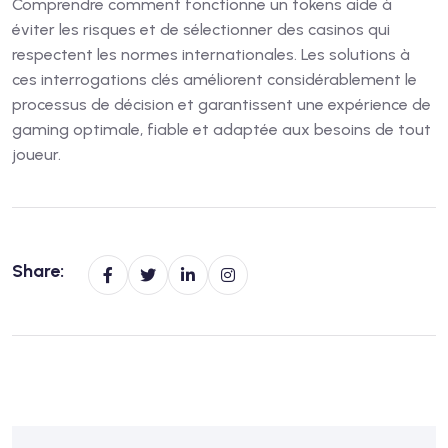
Comprendre comment fonctionne un tokens aide à
éviter les risques et de sélectionner des casinos qui
respectent les normes internationales. Les solutions à
ces interrogations clés améliorent considérablement le
processus de décision et garantissent une expérience de
gaming optimale, fiable et adaptée aux besoins de tout
joueur.
Share: