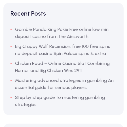
Recent Posts
Gamble Panda King Pokie Free online low min
deposit casino from the Ainsworth
Big Crappy Wolf Recension, free 100 free spins
no deposit casino Spin Palace spins & extra
Chicken Road – Online Casino Slot Combining
Humor and Big Chicken Wins.2911
Mastering advanced strategies in gambling An
essential guide for serious players
Step by step guide to mastering gambling
strategies