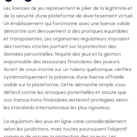
Les licences de jeu représentent le pilier de la légitimité et
de la sécurité d’une plateforme de divertissement virtuel.
Un établissement qui fonctionne avec une licence valide
démontre son dévouement à des pratiques équitables
et transparentes. Les organismes régulateurs imposent
des normes strictes portant sur la protection des
données personnelles, l’équité des jeux et la gestion
responsable des ressources financières des joueurs.
Avant de vous inscrire sur un tokens quelconque, vérifiez
systématiquement la présence d’une licence officielle
visible sur la plateforme. Cette démarche simple vous
défend contre les arnaques potentielles et assure que
vos transactions financières resteront protégées selon
les standards internationaux les plus rigoureux.
La régulation des jeux en ligne varie considérablement
selon les juridictions, mais toutes poursuivent l’objectif
commun de assurer la protection des joueurs. Les