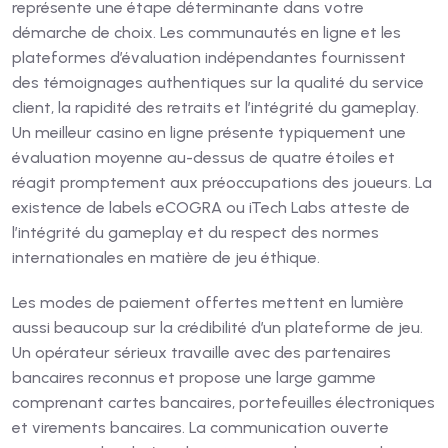
représente une étape déterminante dans votre
démarche de choix. Les communautés en ligne et les
plateformes d’évaluation indépendantes fournissent
des témoignages authentiques sur la qualité du service
client, la rapidité des retraits et l’intégrité du gameplay.
Un meilleur casino en ligne présente typiquement une
évaluation moyenne au-dessus de quatre étoiles et
réagit promptement aux préoccupations des joueurs. La
existence de labels eCOGRA ou iTech Labs atteste de
l’intégrité du gameplay et du respect des normes
internationales en matière de jeu éthique.
Les modes de paiement offertes mettent en lumière
aussi beaucoup sur la crédibilité d’un plateforme de jeu.
Un opérateur sérieux travaille avec des partenaires
bancaires reconnus et propose une large gamme
comprenant cartes bancaires, portefeuilles électroniques
et virements bancaires. La communication ouverte