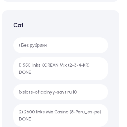
Cat
! Без рубрики
1) 550 links KOREAN Mix (2-3-4-KR)
DONE
1xslots-oficialnyy-sayt.ru 10
2) 2600 links Mix Casino (8-Peru_es-pe)
DONE