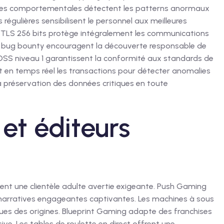
alyses comportementales détectent les patterns anormaux
régulières sensibilisent le personnel aux meilleures
L/TLS 256 bits protège intégralement les communications
de bug bounty encouragent la découverte responsable de
-DSS niveau 1 garantissent la conformité aux standards de
ent en temps réel les transactions pour détecter anomalies
 préservation des données critiques en toute
 et éditeurs
ent une clientèle adulte avertie exigeante. Push Gaming
arratives engageantes captivantes. Les machines à sous
iques des origines. Blueprint Gaming adapte des franchises
ive. Les tables de roulette en direct offrent une