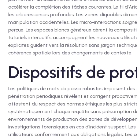
accélérer la complétion des tâches courantes. Le fil d’Aria
les arborescences profondes. Les zones cliquables dime
manipulation accidentelles. Les micro-interactions soignée
perçue. Les espaces blancs généreux aèrent la composition
tutoriels interactifs accompagnent les nouveaux utilisate
explicites guident vers la résolution sans jargon techniq
cohérence spatiale lors des changements de contexte.
Dispositifs de pr
Les politiques de mots de passe robustes imposent des cri
pénétration périodiques révèlent et corrigent proactiveme
attestent du respect des normes éthiques les plus strictes
systématiquement chaque requête sans présomption de co
environnements de production des zones de développement.
investigations forensiques en cas d’incident suspect. Les 
utilisateurs conformément aux obligations légales. Les 