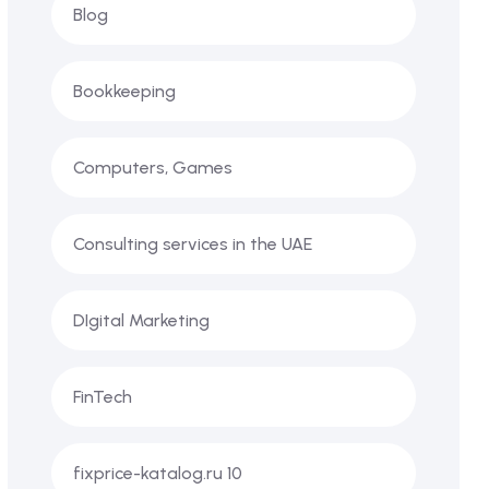
Blog
Bookkeeping
Computers, Games
Consulting services in the UAE
DIgital Marketing
FinTech
fixprice-katalog.ru 10