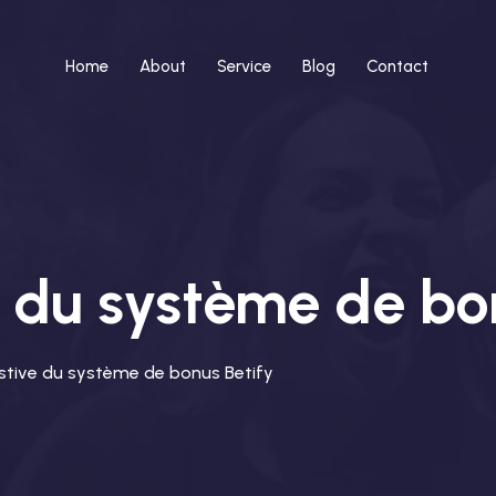
Home
About
Service
Blog
Contact
 du système de bon
stive du système de bonus Betify