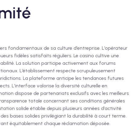
rmité
iliers fondamentaux de sa culture d’entreprise. L’opérateur
urs fidèles satisfaits réguliers. Le casino cultive une
abilité. La solution participe activement aux forums
ationaux. L’établissement respecte scrupuleusement
ridictions. La plateforme anticipe les tendances futures
s. L’interface valorise la diversité culturelle en
ination dispose de partenariats exclusifs avec les meilleurs
 transparence totale concernant ses conditions générales
ation solide établie depuis plusieurs années d’activité
des bases solides privilégiant la durabilité à court terme.
itant équitablement chaque réclamation déposée.