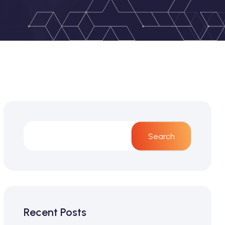
Search
Recent Posts