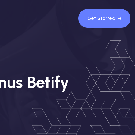
Get Started
us Betify