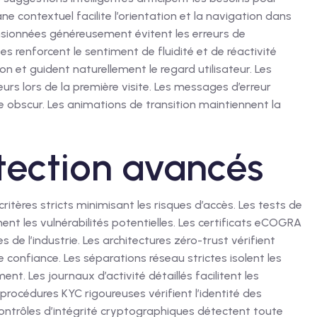
ne contextuel facilite l’orientation et la navigation dans
nsionnées généreusement évitent les erreurs de
s renforcent le sentiment de fluidité et de réactivité
 et guident naturellement le regard utilisateur. Les
urs lors de la première visite. Les messages d’erreur
ue obscur. Les animations de transition maintiennent la
otection avancés
tères stricts minimisant les risques d’accès. Les tests de
nt les vulnérabilités potentielles. Les certificats eCOGRA
 de l’industrie. Les architectures zéro-trust vérifient
nfiance. Les séparations réseau strictes isolent les
 Les journaux d’activité détaillés facilitent les
procédures KYC rigoureuses vérifient l’identité des
contrôles d’intégrité cryptographiques détectent toute