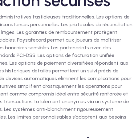
ction sécurisés
dministratives fastidieuses traditionnelles. Les options de
 circonstances personnelles. Les protocoles de réconciliation
s litiges. Les garanties de remboursement protègent
iciables. Paysafecard permet aux joueurs de maîtriser
s bancaires sensibles. Les partenariats avec des
ndards PCI-DSS. Les options de facturation unifiée
ormes. Les options de paiement diversifiées répondent aux
Les historiques détaillés permettent un suivi précis de
de devises automatiques éliminent les complications pour
tuitives simplifient drastiquement les opérations pour
ergent comme compromis idéal entre sécurité renforcée et
des transactions totalement anonymes via un système de
es. Les systèmes anti-blanchiment rigoureusement
les. Les limites personnalisables s’adaptent aux besoins