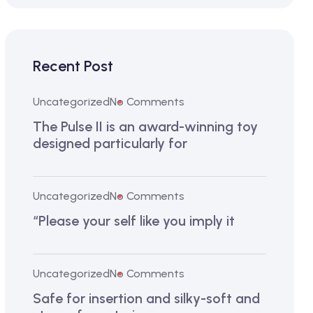
Recent Post
Uncategorized
No Comments
The Pulse II is an award-winning toy
designed particularly for
Uncategorized
No Comments
“Please your self like you imply it
Uncategorized
No Comments
Safe for insertion and silky-soft and