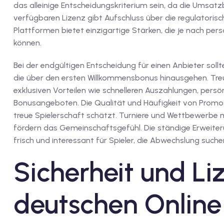
das alleinige Entscheidungskriterium sein, da die Umsatz
verfügbaren Lizenz gibt Aufschluss über die regulatorisch
Plattformen bietet einzigartige Stärken, die je nach per
können.
Bei der endgültigen Entscheidung für einen Anbieter sollte
die über den ersten Willkommensbonus hinausgehen. Tre
exklusiven Vorteilen wie schnelleren Auszahlungen, pe
Bonusangeboten. Die Qualität und Häufigkeit von Promot
treue Spielerschaft schätzt. Turniere und Wettbewerbe m
fördern das Gemeinschaftsgefühl. Die ständige Erweiteru
frisch und interessant für Spieler, die Abwechslung suche
Sicherheit und Li
deutschen Online