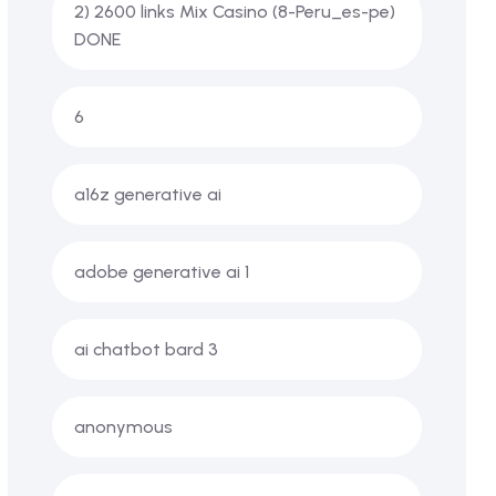
2) 2600 links Mix Casino (8-Peru_es-pe)
DONE
6
a16z generative ai
adobe generative ai 1
ai chatbot bard 3
anonymous