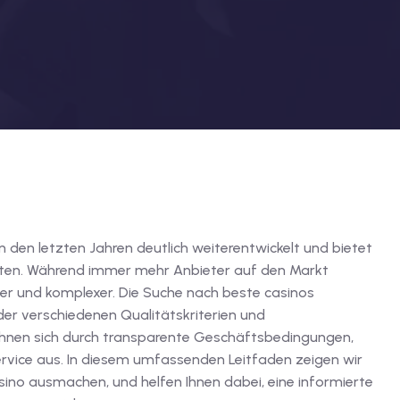
in den letzten Jahren deutlich weiterentwickelt und bietet
eiten. Während immer mehr Anbieter auf den Markt
cher und komplexer. Die Suche nach
beste casinos
der verschiedenen Qualitätskriterien und
chnen sich durch transparente Geschäftsbedingungen,
rvice aus. In diesem umfassenden Leitfaden zeigen wir
sino ausmachen, und helfen Ihnen dabei, eine informierte