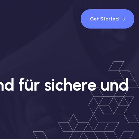
Get Started
nd für sichere und