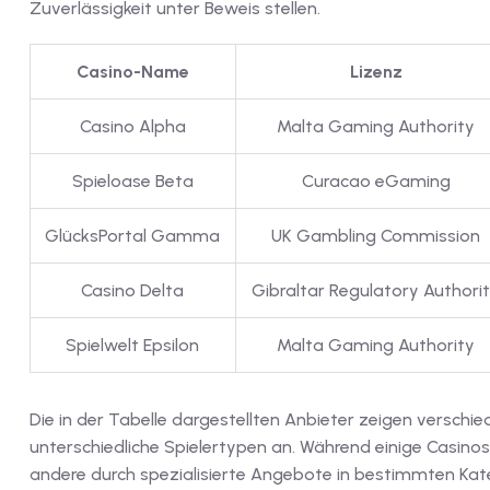
Zuverlässigkeit unter Beweis stellen.
Casino-Name
Lizenz
Casino Alpha
Malta Gaming Authority
Spieloase Beta
Curacao eGaming
GlücksPortal Gamma
UK Gambling Commission
Casino Delta
Gibraltar Regulatory Authori
Spielwelt Epsilon
Malta Gaming Authority
Die in der Tabelle dargestellten Anbieter zeigen versch
unterschiedliche Spielertypen an. Während einige Casinos
andere durch spezialisierte Angebote in bestimmten Kat