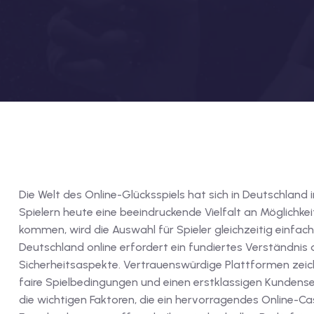
Die Welt des Online-Glücksspiels hat sich in Deutschland 
Spielern heute eine beeindruckende Vielfalt an Möglichk
kommen, wird die Auswahl für Spieler gleichzeitig einfa
Deutschland online
erfordert ein fundiertes Verständnis 
Sicherheitsaspekte. Vertrauenswürdige Plattformen zei
faire Spielbedingungen und einen erstklassigen Kundense
die wichtigen Faktoren, die ein hervorragendes Online-Ca