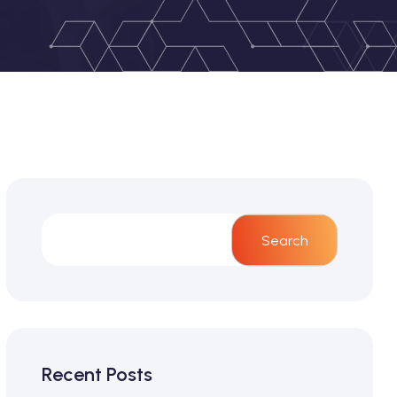
Search
Recent Posts