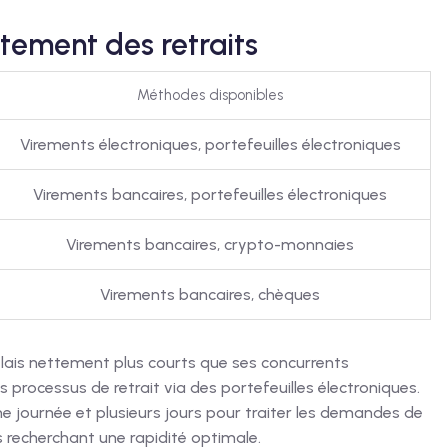
tement des retraits
Méthodes disponibles
Virements électroniques, portefeuilles électroniques
Virements bancaires, portefeuilles électroniques
Virements bancaires, crypto-monnaies
Virements bancaires, chèques
lais nettement plus courts que ses concurrents
 processus de retrait via des portefeuilles électroniques.
ne journée et plusieurs jours pour traiter les demandes de
s recherchant une rapidité optimale.