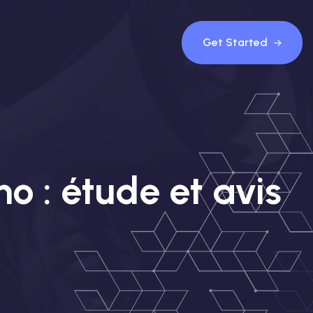
Get Started
no : étude et avis