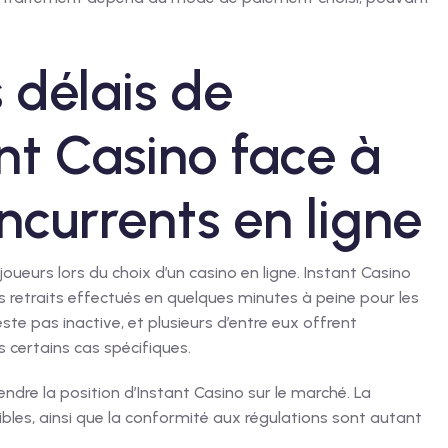
délais de
ant Casino face à
ncurrents en ligne
joueurs lors du choix d’un casino en ligne. Instant Casino
 retraits effectués en quelques minutes à peine pour les
te pas inactive, et plusieurs d’entre eux offrent
 certains cas spécifiques.
endre la position d’Instant Casino sur le marché. La
bles, ainsi que la conformité aux régulations sont autant