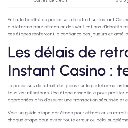
Cartes de crédit
3 à 5
Enfin, la fiabilité du processus de retrait sur Instant Cas
plateforme pour effectuer des vérifications d’identité ra
ces étapes renforcent la confiance des joueurs et amélio
Les délais de retra
Instant Casino : t
Le processus de retrait des gains sur la plateforme Inst
tous les utilisateurs. Une étape essentielle pour profiter
appropriées afin d’assurer une transaction sécurisée et e
Voici un guide étape par étape pour effectuer un retrait 
chaque étape pour éviter toute erreur ou délai suppléme