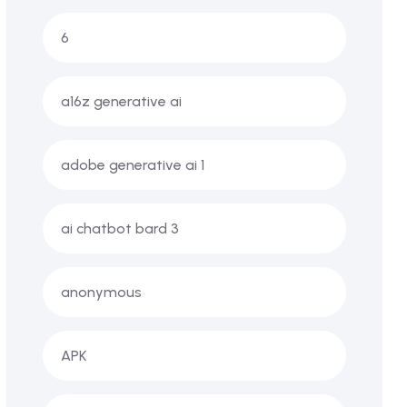
6
a16z generative ai
adobe generative ai 1
ai chatbot bard 3
anonymous
APK