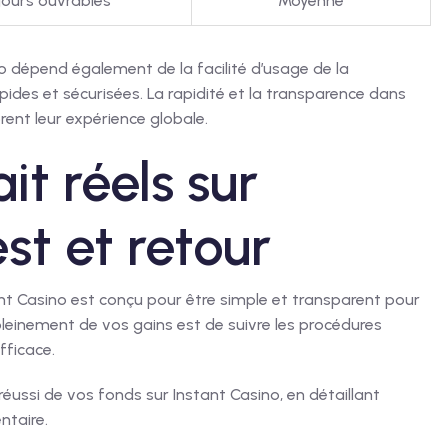
 jours ouvrables
Moyenne
ino dépend également de la facilité d’usage de la
pides et sécurisées. La rapidité et la transparence dans
rent leur expérience globale.
it réels sur
est et retour
ant Casino est conçu pour être simple et transparent pour
 pleinement de vos gains est de suivre les procédures
fficace.
réussi de vos fonds sur Instant Casino, en détaillant
ntaire.