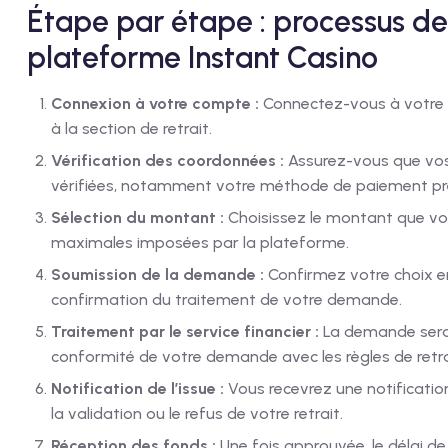
Étape par étape : processus de 
plateforme Instant Casino
Connexion à votre compte :
Connectez-vous à votre pr
à la section de retrait.
Vérification des coordonnées :
Assurez-vous que vos 
vérifiées, notamment votre méthode de paiement pr
Sélection du montant :
Choisissez le montant que vous
maximales imposées par la plateforme.
Soumission de la demande :
Confirmez votre choix en
confirmation du traitement de votre demande.
Traitement par le service financier :
La demande sera t
conformité de votre demande avec les règles de retra
Notification de l’issue :
Vous recevrez une notificati
la validation ou le refus de votre retrait.
Réception des fonds :
Une fois approuvée, le délai 