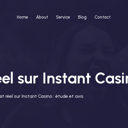
Home
About
Service
Blog
Contact
éel sur Instant Casi
ait réel sur Instant Casino : étude et avis