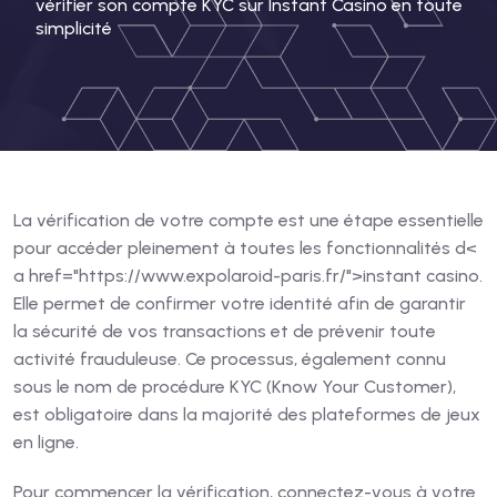
vérifier son compte KYC sur Instant Casino en toute
simplicité
La vérification de votre compte est une étape essentielle
pour accéder pleinement à toutes les fonctionnalités d<
a href="https://www.expolaroid-paris.fr/">instant casino.
Elle permet de confirmer votre identité afin de garantir
la sécurité de vos transactions et de prévenir toute
activité frauduleuse. Ce processus, également connu
sous le nom de procédure KYC (Know Your Customer),
est obligatoire dans la majorité des plateformes de jeux
en ligne.
Pour commencer la vérification, connectez-vous à votre