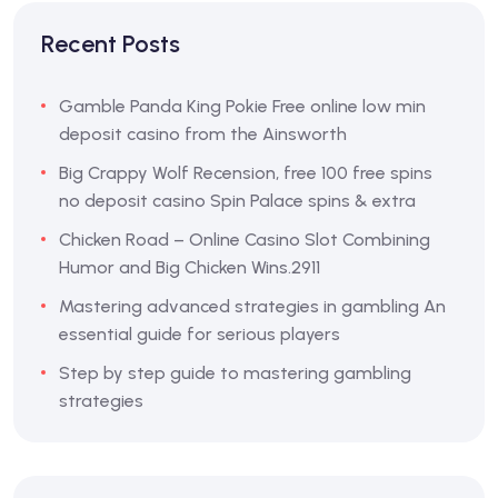
Recent Posts
Gamble Panda King Pokie Free online low min
deposit casino from the Ainsworth
Big Crappy Wolf Recension, free 100 free spins
no deposit casino Spin Palace spins & extra
Chicken Road – Online Casino Slot Combining
Humor and Big Chicken Wins.2911
Mastering advanced strategies in gambling An
essential guide for serious players
Step by step guide to mastering gambling
strategies