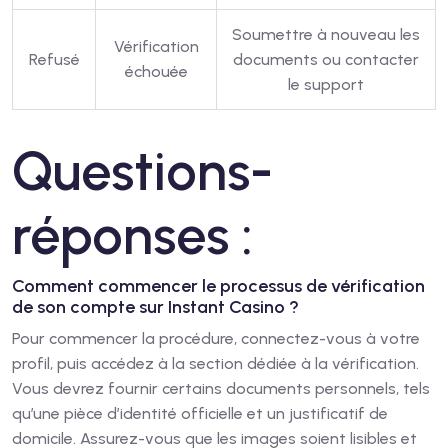
Soumettre à nouveau les
Vérification
Refusé
documents ou contacter
échouée
le support
Questions-
réponses :
Comment commencer le processus de vérification
de son compte sur Instant Casino ?
Pour commencer la procédure, connectez-vous à votre
profil, puis accédez à la section dédiée à la vérification.
Vous devrez fournir certains documents personnels, tels
qu’une pièce d’identité officielle et un justificatif de
domicile. Assurez-vous que les images soient lisibles et