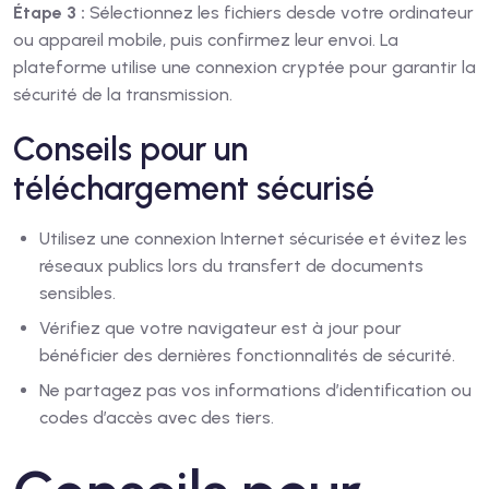
Étape 3 :
Sélectionnez les fichiers desde votre ordinateur
ou appareil mobile, puis confirmez leur envoi. La
plateforme utilise une connexion cryptée pour garantir la
sécurité de la transmission.
Conseils pour un
téléchargement sécurisé
Utilisez une connexion Internet sécurisée et évitez les
réseaux publics lors du transfert de documents
sensibles.
Vérifiez que votre navigateur est à jour pour
bénéficier des dernières fonctionnalités de sécurité.
Ne partagez pas vos informations d’identification ou
codes d’accès avec des tiers.