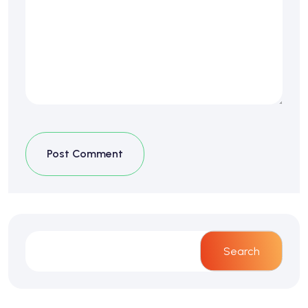
Post Comment
Search