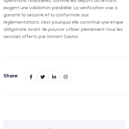
opérations financières, comme les dépôts ou retraits,
exigent une validation préalable. La vérification vise à
garantir la sécurité et la conformité aux
réglementations, c’est pourquoi elle constitue une étape
obligatoire avant de pouvoir utiliser pleinement tous les
services offerts par Instant Casino.
Share: