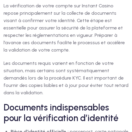
La vérification de votre compte sur Instant Casino
repose principalement sur la collecte de documents
visant à confirmer votre identité. Cette étape est
essentielle pour assurer la sécurité de la plateforme et
respecter les réglementations en vigueur. Préparer à
l’avance ces documents facilite le processus et accélère
la validation de votre compte.
Les documents requis varient en fonction de votre
situation, mais certains sont systématiquement
demandés lors de la procédure KYC. Il est important de
fournir des copies lisibles et à jour pour éviter tout retard
dans la validation.
Documents indispensables
pour la vérification d’identité
Pièce d’identité officielle :
passeport, carte nationale