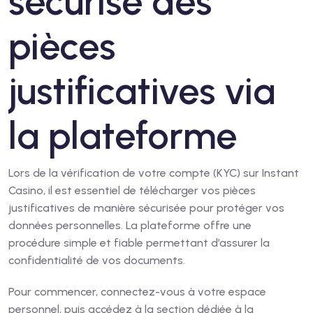
sécurisé des
pièces
justificatives via
la plateforme
Lors de la vérification de votre compte (KYC) sur Instant
Casino, il est essentiel de télécharger vos pièces
justificatives de manière sécurisée pour protéger vos
données personnelles. La plateforme offre une
procédure simple et fiable permettant d’assurer la
confidentialité de vos documents.
Pour commencer, connectez-vous à votre espace
personnel, puis accédez à la section dédiée à la