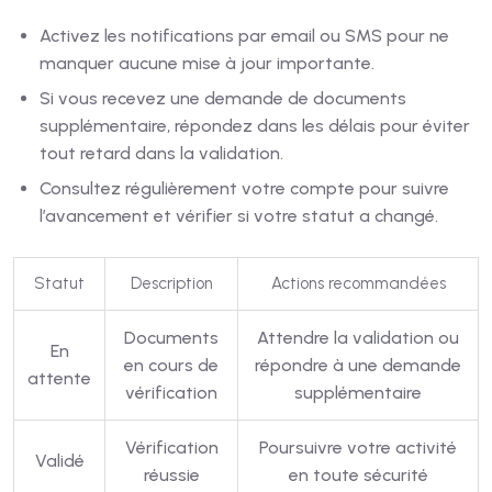
Activez les notifications par email ou SMS pour ne
manquer aucune mise à jour importante.
Si vous recevez une demande de documents
supplémentaire, répondez dans les délais pour éviter
tout retard dans la validation.
Consultez régulièrement votre compte pour suivre
l’avancement et vérifier si votre statut a changé.
Statut
Description
Actions recommandées
Documents
Attendre la validation ou
En
en cours de
répondre à une demande
attente
vérification
supplémentaire
Vérification
Poursuivre votre activité
Validé
réussie
en toute sécurité