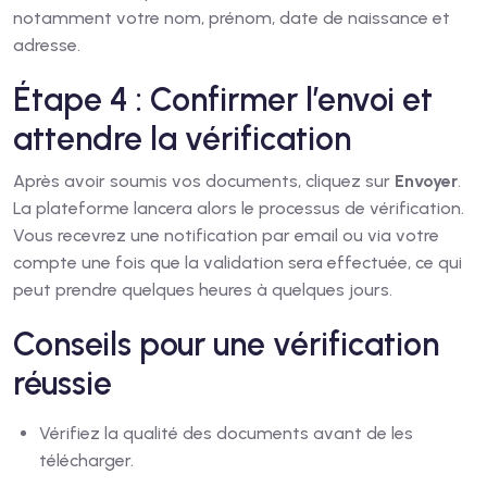
notamment votre nom, prénom, date de naissance et
adresse.
Étape 4 : Confirmer l’envoi et
attendre la vérification
Après avoir soumis vos documents, cliquez sur
Envoyer
.
La plateforme lancera alors le processus de vérification.
Vous recevrez une notification par email ou via votre
compte une fois que la validation sera effectuée, ce qui
peut prendre quelques heures à quelques jours.
Conseils pour une vérification
réussie
Vérifiez la qualité des documents avant de les
télécharger.