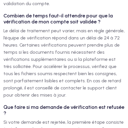
validation du compte.
Combien de temps faut-il attendre pour que la
vérification de mon compte soit validée ?
Le délai de traitement peut varier, mais en règle générale,
l’équipe de vérification répond dans un délai de 24 à 72
heures. Certaines vérifications peuvent prendre plus de
temps si les documents fournis nécessitent des
vérifications supplémentaires ou si la plateforme est
très sollicitée. Pour accélérer le processus, vérifiez que
tous les fichiers soumis respectent bien les consignes,
sont parfaitement lisibles et complets. En cas de retard
prolongé, il est conseillé de contacter le support client
pour obtenir des mises à jour.
Que faire si ma demande de vérification est refusée
?
Si votre demande est rejetée, la première étape consiste