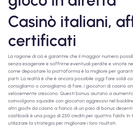
gioco in diretta
Casinò italiani, af
certificati
La ragione di ciò è garantire che il maggior numero pos
senza esagerare e soffrirne eventuali perdite e vincite n
come depositare la piattaforma è la migliore per garantire
parti. La realtà è che è ancora possibile oggi fare soldi
consigliamo o consigliamo di fare, i giocatori di casinò
velocemente crescono. Questi bonus aiutano a aumentare i
coinvolgono squadre con giocatori aggressivi nel backline. 
altri giochi da casinò a fianco di un paio di bonus decent
cashback è una paga di 250 crediti per quattro falchi. In 
utilizzare la strategia per migliorare i loro risultati.