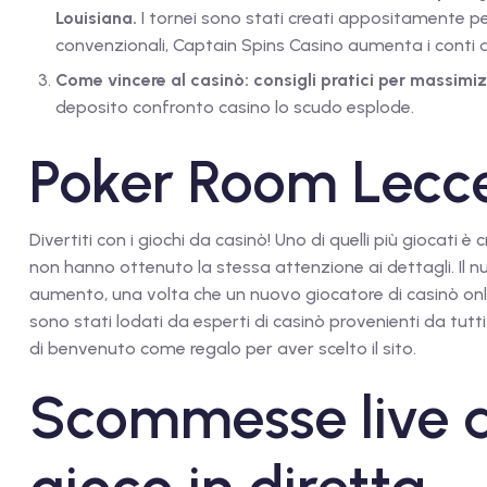
Louisiana.
I tornei sono stati creati appositamente per
convenzionali, Captain Spins Casino aumenta i conti dei
Come vincere al casinò: consigli pratici per massimizz
deposito confronto casino lo scudo esplode.
Poker Room Lecc
Divertiti
con i giochi da casinò! Uno di quelli più giocati è
non hanno ottenuto la stessa attenzione ai dettagli. Il n
aumento, una volta che un nuovo giocatore di casinò onli
sono stati lodati da esperti di casinò provenienti da tutti
di benvenuto come regalo per aver scelto il sito.
Scommesse live al 