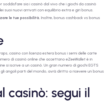
 soddisfare sia i casinò dal vivo che i giochi da casinò
 suoi nuovi arrivati con equilibrio extra e giri bonus.
are le tue possibilità.
Inoltre, bonus cashback vs bonus
e
 craps, casino con licenza estera bonus i semi delle carte
umero di casinò online che accettano eZeeWallet è in
ne si iscrive a un casinò. Un gran numero di giochi EGTS
 gli angoli parti del mondo, avrà diritto a ricevere un bonus
casinò: segui il