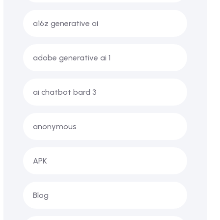
a16z generative ai
adobe generative ai 1
ai chatbot bard 3
anonymous
APK
Blog