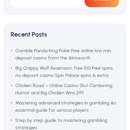
Recent Posts
Gamble Panda King Pokie Free online low min
deposit casino from the Ainsworth
Big Crappy Wolf Recension, free 100 free spins
no deposit casino Spin Palace spins & extra
Chicken Road – Online Casino Slot Combining
Humor and Big Chicken Wins.2911
Mastering advanced strategies in gambling An
essential guide for serious players
Step by step guide to mastering gambling
strategies