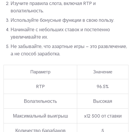
Изучите правила слота, включая RTP и
волатильность.
Используйте бонусные функции в свою пользу.
Начинайте с небольших ставок и постепенно
увеличивайте их.
Не забывайте, что азартные игры – это развлечение,
а не способ заработка.
Параметр
Значение
RTP
96.5%
Волатильность
Высокая
Максимальный выигрыш
x12 500 от ставки
Количество барабанов
5