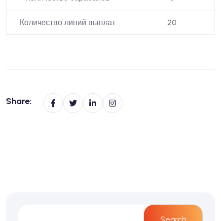
Количество линий выплат
20
Share:
Search