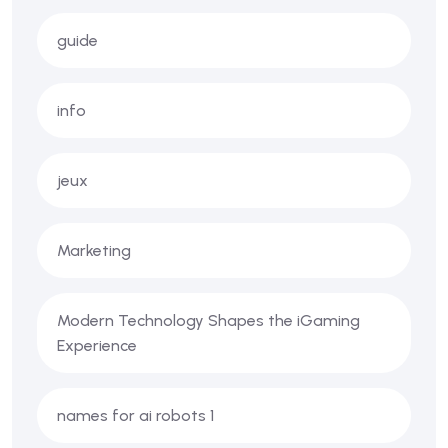
guide
info
jeux
Marketing
Modern Technology Shapes the iGaming
Experience
names for ai robots 1