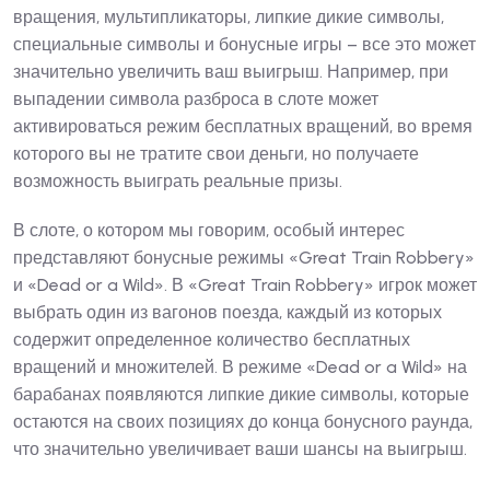
вращения, мультипликаторы, липкие дикие символы,
специальные символы и бонусные игры – все это может
значительно увеличить ваш выигрыш. Например, при
выпадении символа разброса в слоте может
активироваться режим бесплатных вращений, во время
которого вы не тратите свои деньги, но получаете
возможность выиграть реальные призы.
В слоте, о котором мы говорим, особый интерес
представляют бонусные режимы «Great Train Robbery»
и «Dead or a Wild». В «Great Train Robbery» игрок может
выбрать один из вагонов поезда, каждый из которых
содержит определенное количество бесплатных
вращений и множителей. В режиме «Dead or a Wild» на
барабанах появляются липкие дикие символы, которые
остаются на своих позициях до конца бонусного раунда,
что значительно увеличивает ваши шансы на выигрыш.