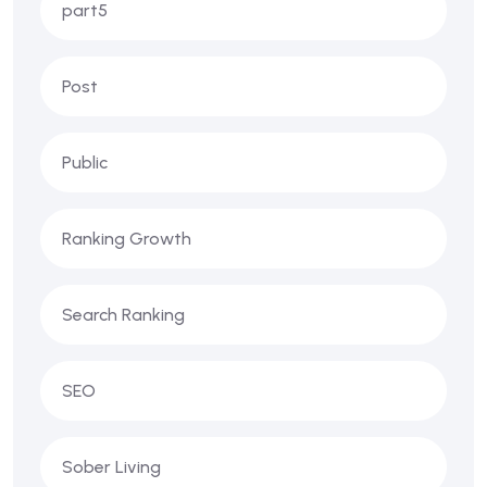
part5
Post
Public
Ranking Growth
Search Ranking
SEO
Sober Living