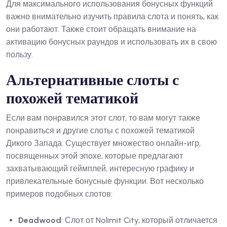
Для максимального использования бонусных функций
важно внимательно изучить правила слота и понять, как
они работают. Также стоит обращать внимание на
активацию бонусных раундов и использовать их в свою
пользу.
Альтернативные слоты с
похожей тематикой
Если вам понравился этот слот, то вам могут также
понравиться и другие слоты с похожей тематикой
Дикого Запада. Существует множество онлайн-игр,
посвященных этой эпохе, которые предлагают
захватывающий геймплей, интересную графику и
привлекательные бонусные функции. Вот несколько
примеров подобных слотов:
Deadwood
: Слот от Nolimit City, который отличается