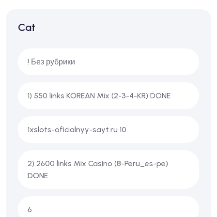
Cat
! Без рубрики
1) 550 links KOREAN Mix (2-3-4-KR) DONE
1xslots-oficialnyy-sayt.ru 10
2) 2600 links Mix Casino (8-Peru_es-pe)
DONE
6