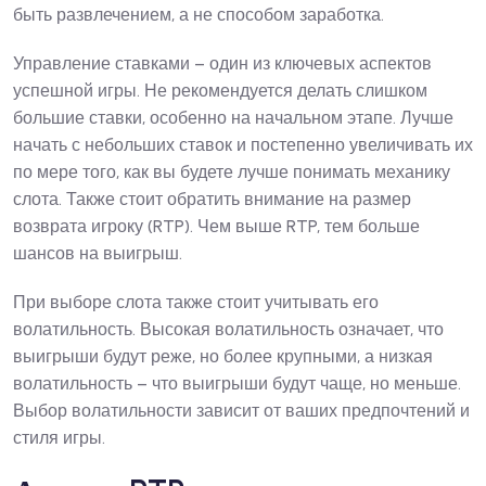
быть развлечением, а не способом заработка.
Управление ставками – один из ключевых аспектов
успешной игры. Не рекомендуется делать слишком
большие ставки, особенно на начальном этапе. Лучше
начать с небольших ставок и постепенно увеличивать их
по мере того, как вы будете лучше понимать механику
слота. Также стоит обратить внимание на размер
возврата игроку (RTP). Чем выше RTP, тем больше
шансов на выигрыш.
При выборе слота также стоит учитывать его
волатильность. Высокая волатильность означает, что
выигрыши будут реже, но более крупными, а низкая
волатильность – что выигрыши будут чаще, но меньше.
Выбор волатильности зависит от ваших предпочтений и
стиля игры.