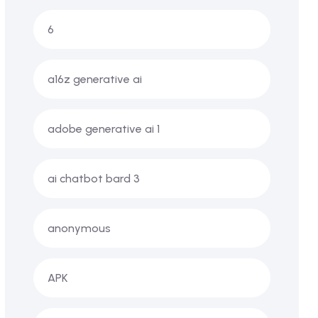
6
a16z generative ai
adobe generative ai 1
ai chatbot bard 3
anonymous
APK