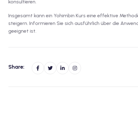
konsultieren.
Insgesamt kann ein Yohimbin Kurs eine effektive Methode 
steigern. Informieren Sie sich ausführlich über die Anwe
geeignet ist.
Share: