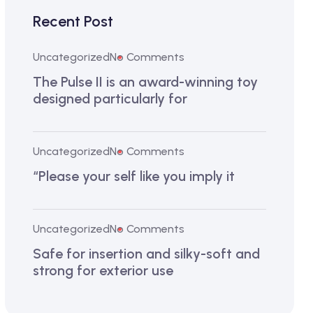
Recent Post
Uncategorized
No Comments
The Pulse II is an award-winning toy
designed particularly for
Uncategorized
No Comments
“Please your self like you imply it
Uncategorized
No Comments
Safe for insertion and silky-soft and
strong for exterior use