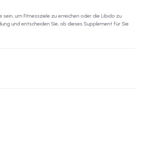
sein, um Fitnessziele zu erreichen oder die Libido zu
ndung und entscheiden Sie, ob dieses Supplement für Sie