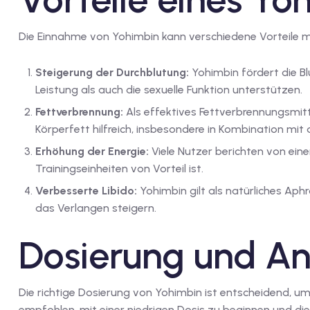
Die Einnahme von Yohimbin kann verschiedene Vorteile mi
Steigerung der Durchblutung:
Yohimbin fördert die Bl
Leistung als auch die sexuelle Funktion unterstützen.
Fettverbrennung:
Als effektives Fettverbrennungsmitt
Körperfett hilfreich, insbesondere in Kombination mit 
Erhöhung der Energie:
Viele Nutzer berichten von eine
Trainingseinheiten von Vorteil ist.
Verbesserte Libido:
Yohimbin gilt als natürliches Aph
das Verlangen steigern.
Dosierung und 
Die richtige Dosierung von Yohimbin ist entscheidend, um
empfohlen, mit einer niedrigen Dosis zu beginnen und di