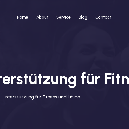
Home
About
Service
Blog
Contact
erstützung für Fit
: Unterstützung für Fitness und Libido