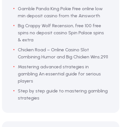
Gamble Panda King Pokie Free online low
min deposit casino from the Ainsworth
Big Crappy Wolf Recension, free 100 free
spins no deposit casino Spin Palace spins
& extra
Chicken Road – Online Casino Slot
Combining Humor and Big Chicken Wins.2911
Mastering advanced strategies in
gambling An essential guide for serious
players
Step by step guide to mastering gambling
strategies