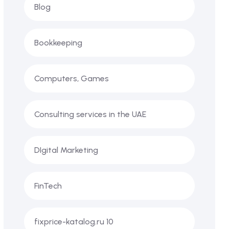
Blog
Bookkeeping
Computers, Games
Consulting services in the UAE
DIgital Marketing
FinTech
fixprice-katalog.ru 10