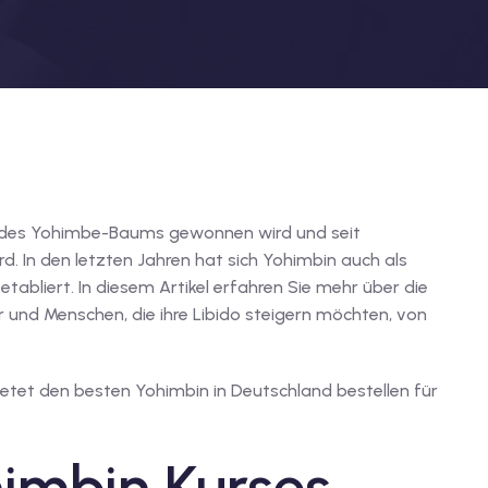
nde des Yohimbe-Baums gewonnen wird und seit
d. In den letzten Jahren hat sich Yohimbin auch als
tabliert. In diesem Artikel erfahren Sie mehr über die
r und Menschen, die ihre Libido steigern möchten, von
ietet den besten
Yohimbin in Deutschland bestellen
für
himbin Kurses