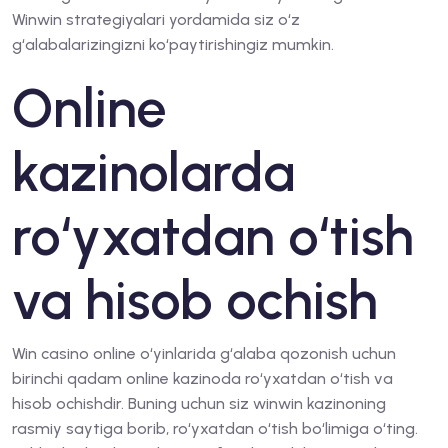
Winwin strategiyalari yordamida siz o‘z
g‘alabalarizingizni ko‘paytirishingiz mumkin.
Online
kazinolarda
ro‘yxatdan o‘tish
va hisob ochish
Win casino online o‘yinlarida g‘alaba qozonish uchun
birinchi qadam online kazinoda ro‘yxatdan o‘tish va
hisob ochishdir. Buning uchun siz winwin kazinoning
rasmiy saytiga borib, ro‘yxatdan o‘tish bo‘limiga o‘ting.