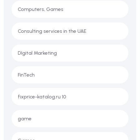
Computers, Games
Consulting services in the UAE
DIgital Marketing
FinTech
fixprice-katalog.ru 10
game