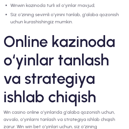
Winwin kazinoda turli xil o‘yinlar mavjud;
Siz o‘zining sevimli o‘yinini tanlab, g‘alaba qozonish
uchun kurashishingiz mumkin.
Online kazinoda
o‘yinlar tanlash
va strategiya
ishlab chiqish
Win casino online o‘yinlarida g‘alaba qozonish uchun,
avvalo, o‘yinlarni tanlash va strategiya ishlab chiqish
zarur. Win win bet o‘yinlari uchun, siz o‘zining