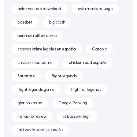
avia masters download
avia masters juego
bassbet
big clash
bonanza billion demo
casinos online legales en españa
Casoola
chicken road demo
chicken road españa
fatpirate
flight legends
flight legends game
flight of legends
glorion kasino
Google Ranking
instasino review
is basswin legit
laki world казино онлайн