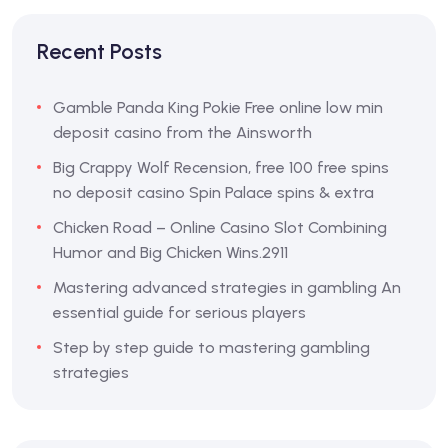
Recent Posts
Gamble Panda King Pokie Free online low min
deposit casino from the Ainsworth
Big Crappy Wolf Recension, free 100 free spins
no deposit casino Spin Palace spins & extra
Chicken Road – Online Casino Slot Combining
Humor and Big Chicken Wins.2911
Mastering advanced strategies in gambling An
essential guide for serious players
Step by step guide to mastering gambling
strategies