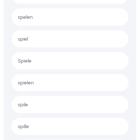
spelen
spiel
Spiele
spielen
spile
spille