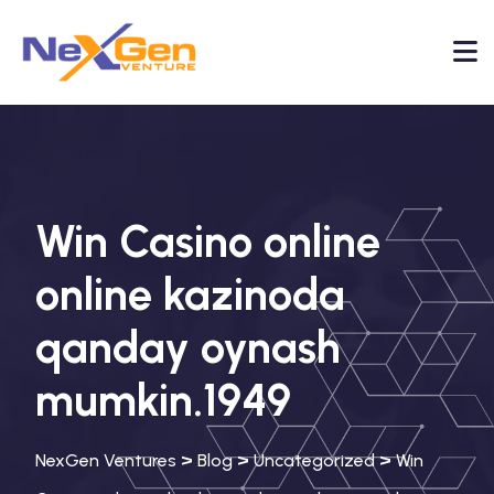
Win Casino online
online kazinoda
qanday oynash
mumkin.1949
>
>
>
NexGen Ventures
Blog
Uncategorized
Win