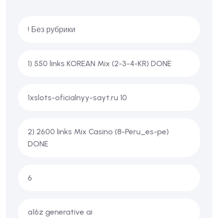
! Без рубрики
1) 550 links KOREAN Mix (2-3-4-KR) DONE
1xslots-oficialnyy-sayt.ru 10
2) 2600 links Mix Casino (8-Peru_es-pe)
DONE
6
a16z generative ai