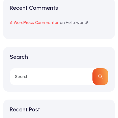
Recent Comments
A WordPress Commenter
on
Hello world!
Search
Recent Post