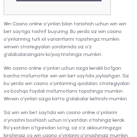
Win Casino online o‘yinlari bilan tanishish uchun win win
bet saytiga tashrif buyuring. Bu yerda siz win casino
o‘yinlarining turli xil variantlarini topishingiz mumkin.
winwin
strategiyalari yordamida siz o‘z
g‘alabalarizingizni ko‘paytirishingiz mumkin.
Win casino online o‘yinlari uchun sizga kerakli bo‘lgan
barcha ma’lumotlar win win bet saytida joylashgan. Siz
bu yerda win casino o‘yinlarining qoidalari, strategiyalari
va boshqa foydali ma’lumotlarni topishingiz mumkin.
Winwin o‘yinlari sizga katta g‘alabalar keltirishi mumkin.
Siz win win bet saytida win casino online o‘yinlarini
o‘ynashni boshlash uchun ro‘yxatdan o‘tishingiz kerak.
Ro‘yxatdan o‘tganidan so‘ng, siz o‘z akkountingizga
kirishingiz va win casino o‘yinlarini o‘ynashingiz mumkin.