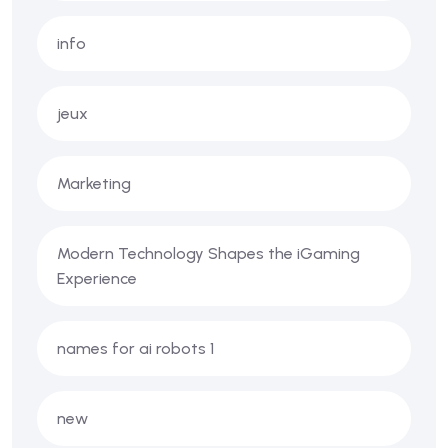
info
jeux
Marketing
Modern Technology Shapes the iGaming
Experience
names for ai robots 1
new