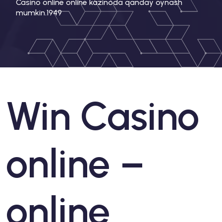
Casino online online kazinoda qanday oynash
mumkin.1949
Win Casino
online –
online