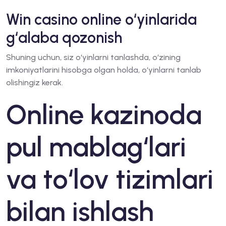
Win casino online o‘yinlarida
g‘alaba qozonish
Shuning uchun, siz o‘yinlarni tanlashda, o‘zining
imkoniyatlarini hisobga olgan holda, o‘yinlarni tanlab
olishingiz kerak.
Online kazinoda
pul mablag‘lari
va to‘lov tizimlari
bilan ishlash