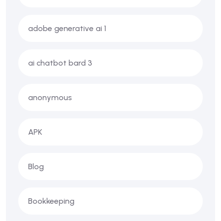
adobe generative ai 1
ai chatbot bard 3
anonymous
APK
Blog
Bookkeeping