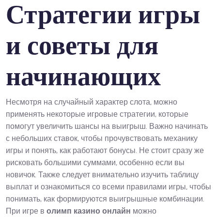
Стратегии игры
и советы для
начинающих
Несмотря на случайный характер слота, можно
применять некоторые игровые стратегии, которые
помогут увеличить шансы на выигрыш. Важно начинать
с небольших ставок, чтобы прочувствовать механику
игры и понять, как работают бонусы. Не стоит сразу же
рисковать большими суммами, особенно если вы
новичок. Также следует внимательно изучить таблицу
выплат и ознакомиться со всеми правилами игры, чтобы
понимать, как формируются выигрышные комбинации.
При игре в
олимп казино онлайн
можно