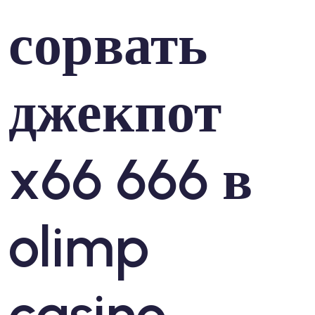
сорвать
джекпот
x66 666 в
olimp
casino