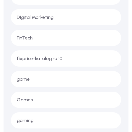
DIgital Marketing
FinTech
fixprice-katalog.ru 10
game
Games
gaming