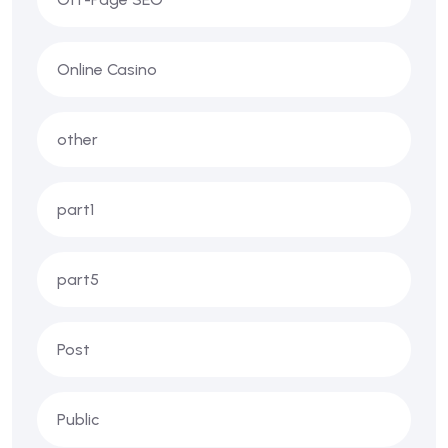
Online Casino
other
part1
part5
Post
Public