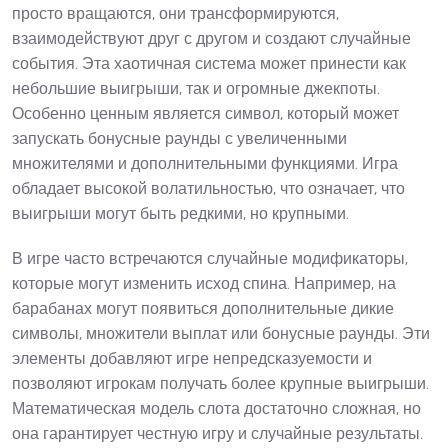
просто вращаются, они трансформируются,
взаимодействуют друг с другом и создают случайные
события. Эта хаотичная система может принести как
небольшие выигрыши, так и огромные джекпоты.
Особенно ценным является символ, который может
запускать бонусные раунды с увеличенными
множителями и дополнительными функциями. Игра
обладает высокой волатильностью, что означает, что
выигрыши могут быть редкими, но крупными.
В игре часто встречаются случайные модификаторы,
которые могут изменить исход спина. Например, на
барабанах могут появиться дополнительные дикие
символы, множители выплат или бонусные раунды. Эти
элементы добавляют игре непредсказуемости и
позволяют игрокам получать более крупные выигрыши.
Математическая модель слота достаточно сложная, но
она гарантирует честную игру и случайные результаты.