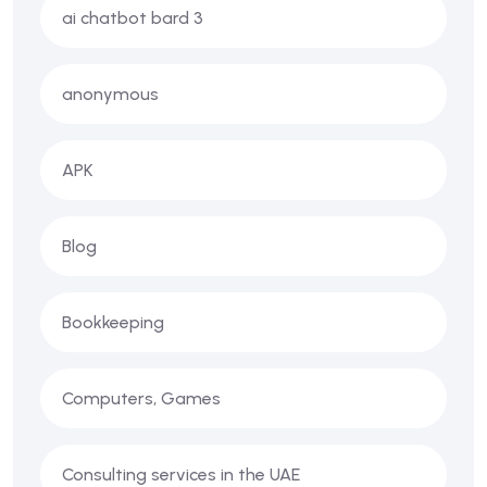
ai chatbot bard 3
anonymous
APK
Blog
Bookkeeping
Computers, Games
Consulting services in the UAE