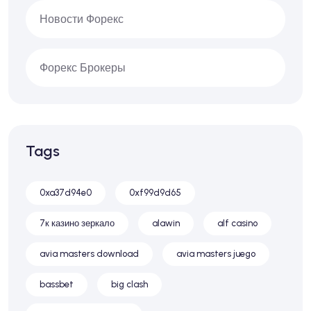
Новости Форекс
Форекс Брокеры
Tags
0xa37d94e0
0xf99d9d65
7к казино зеркало
alawin
alf casino
avia masters download
avia masters juego
bassbet
big clash