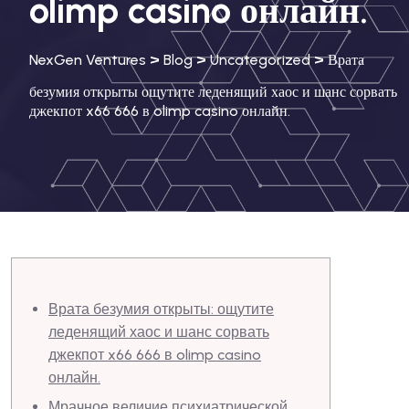
olimp casino онлайн.
>
>
>
NexGen Ventures
Blog
Uncategorized
Врата
безумия открыты ощутите леденящий хаос и шанс сорвать
джекпот x66 666 в olimp casino онлайн.
Врата безумия открыты: ощутите
леденящий хаос и шанс сорвать
джекпот x66 666 в olimp casino
онлайн.
Мрачное величие психиатрической