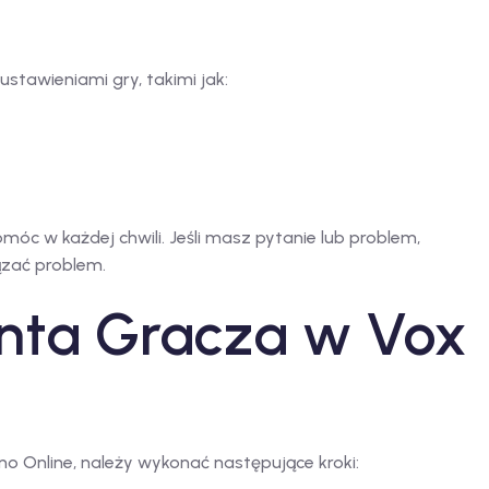
stawieniami gry, takimi jak:
móc w każdej chwili. Jeśli masz pytanie lub problem,
ązać problem.
nta Gracza w Vox
o Online, należy wykonać następujące kroki: