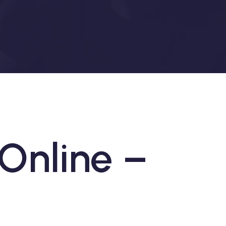
Online –