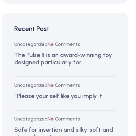
Recent Post
Uncategorized
No Comments
The Pulse II is an award-winning toy
designed particularly for
Uncategorized
No Comments
“Please your self like you imply it
Uncategorized
No Comments
Safe for insertion and silky-soft and