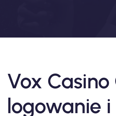
Vox Casino 
logowanie i