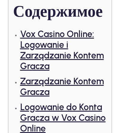
Содержимое
Vox Casino Online:
Logowanie i
Zarządzanie Kontem
Gracza
Zarządzanie Kontem
Gracza
Logowanie do Konta
Gracza w Vox Casino
Online