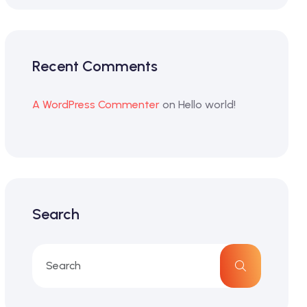
Recent Comments
A WordPress Commenter
on
Hello world!
Search