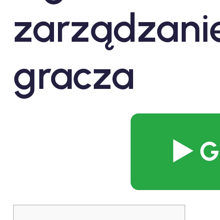
zarządzani
gracza
▶️ 