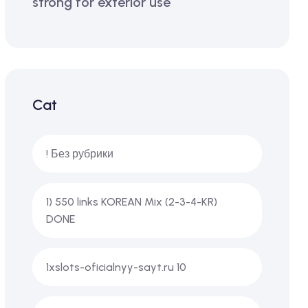
strong for exterior use
Cat
! Без рубрики
1) 550 links KOREAN Mix (2-3-4-KR)
DONE
1xslots-oficialnyy-sayt.ru 10