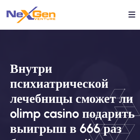
Внутри
психиатрической
лечебницы сможет ли
olimp casino подарить
выигрыш в 666 раз