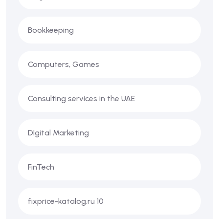
Bookkeeping
Computers, Games
Consulting services in the UAE
DIgital Marketing
FinTech
fixprice-katalog.ru 10