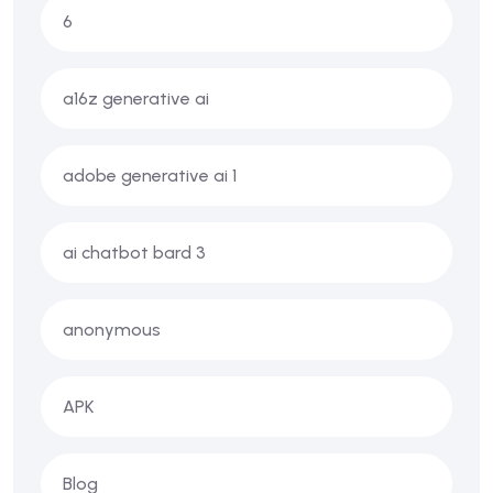
6
a16z generative ai
adobe generative ai 1
ai chatbot bard 3
anonymous
APK
Blog