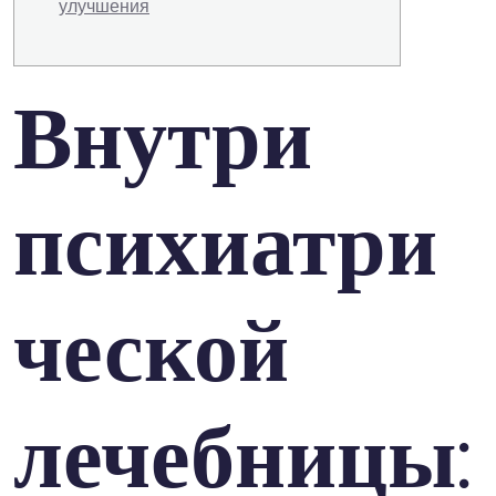
улучшения
Внутри
психиатри
ческой
лечебницы: