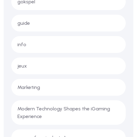
gokspel
guide
info
jeux
Marketing
Modern Technology Shapes the iGaming
Experience