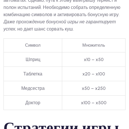
автоматах. Однако, путь к этому выигрышу тернист и
полон испытаний. Необходимо собрать определенную
комбинацию символов и активировать бонусную игру.
Даже прохождение бонусной игры не гарантирует
успех
, но дает шанс сорвать куш.
Символ
Множитель
Шприц
x10 – x50
Таблетка
x20 – x100
Медсестра
x50 – x250
Доктор
x100 – x500
Стратегии игры