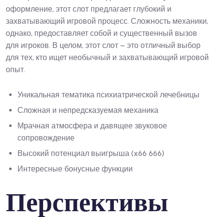
оформление, этот слот предлагает глубокий и
захватывающий игровой процесс. Сложность механики,
однако, предоставляет собой и существенный вызов
для игроков. В целом, этот слот – это отличный выбор
для тех, кто ищет необычный и захватывающий игровой
опыт.
Уникальная тематика психиатрической лечебницы
Сложная и непредсказуемая механика
Мрачная атмосфера и давящее звуковое
сопровождение
Высокий потенциал выигрыша (x66 666)
Интересные бонусные функции
Перспективы