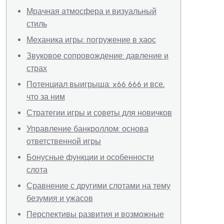
Мрачная атмосфера и визуальный
стиль
Механика игры: погружение в хаос
Звуковое сопровождение: давление и
страх
Потенциал выигрыша: x66 666 и все,
что за ним
Стратегии игры и советы для новичков
Управление банкроллом: основа
ответственной игры
Бонусные функции и особенности
слота
Сравнение с другими слотами на тему
безумия и ужасов
Перспективы развития и возможные