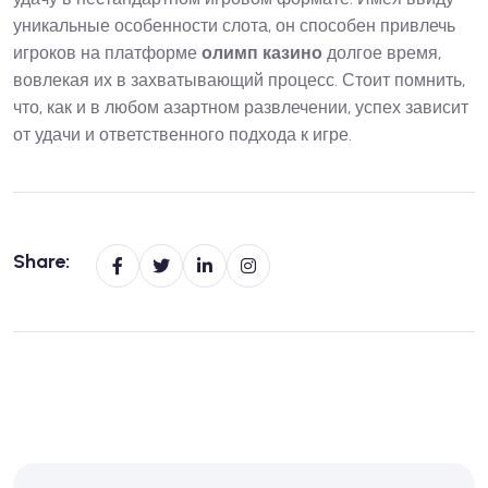
уникальные особенности слота, он способен привлечь
игроков на платформе
олимп казино
долгое время,
вовлекая их в захватывающий процесс. Стоит помнить,
что, как и в любом азартном развлечении, успех зависит
от удачи и ответственного подхода к игре.
Share: