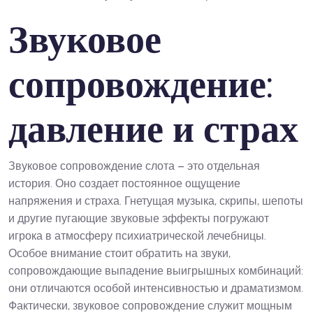
Звуковое
сопровождение:
давление и страх
Звуковое сопровождение слота – это отдельная
история. Оно создает постоянное ощущение
напряжения и страха. Гнетущая музыка, скрипы, шепоты
и другие пугающие звуковые эффекты погружают
игрока в атмосферу психиатрической лечебницы.
Особое внимание стоит обратить на звуки,
сопровождающие выпадение выигрышных комбинаций:
они отличаются особой интенсивностью и драматизмом.
Фактически, звуковое сопровождение служит мощным