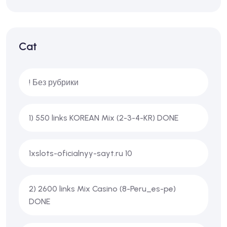
Cat
! Без рубрики
1) 550 links KOREAN Mix (2-3-4-KR) DONE
1xslots-oficialnyy-sayt.ru 10
2) 2600 links Mix Casino (8-Peru_es-pe)
DONE