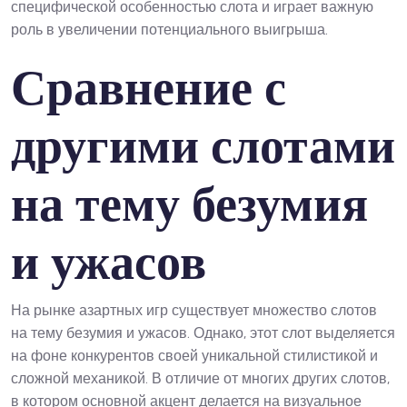
специфической особенностью слота и играет важную
роль в увеличении потенциального выигрыша.
Сравнение с
другими слотами
на тему безумия
и ужасов
На рынке азартных игр существует множество слотов
на тему безумия и ужасов. Однако, этот слот выделяется
на фоне конкурентов своей уникальной стилистикой и
сложной механикой. В отличие от многих других слотов,
в котором основной акцент делается на визуальное