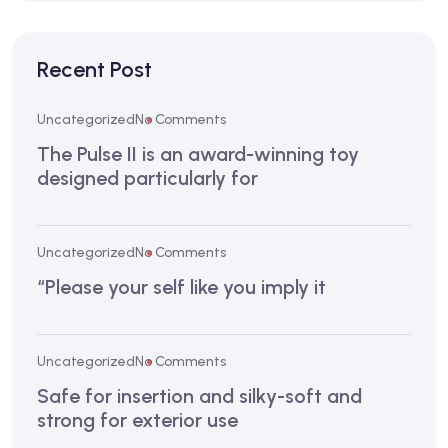
Recent Post
Uncategorized
No Comments
The Pulse II is an award-winning toy
designed particularly for
Uncategorized
No Comments
“Please your self like you imply it
Uncategorized
No Comments
Safe for insertion and silky-soft and
strong for exterior use