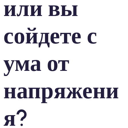
или вы
сойдете с
ума от
напряжени
я?