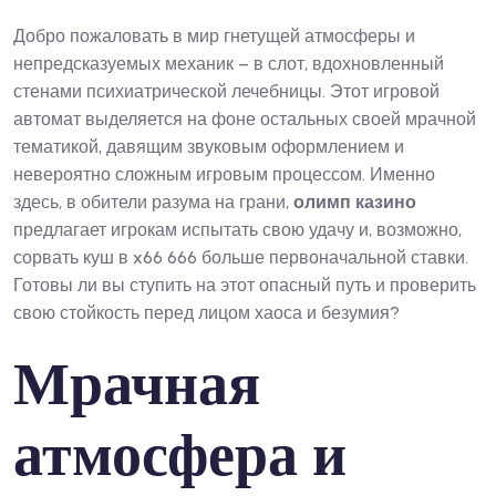
Добро пожаловать в мир гнетущей атмосферы и
непредсказуемых механик – в слот, вдохновленный
стенами психиатрической лечебницы. Этот игровой
автомат выделяется на фоне остальных своей мрачной
тематикой, давящим звуковым оформлением и
невероятно сложным игровым процессом. Именно
здесь, в обители разума на грани,
олимп казино
предлагает игрокам испытать свою удачу и, возможно,
сорвать куш в x66 666 больше первоначальной ставки.
Готовы ли вы ступить на этот опасный путь и проверить
свою стойкость перед лицом хаоса и безумия?
Мрачная
атмосфера и