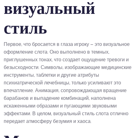
визуальный
стиль
Первое, что бросается в глаза игроку – это визуальное
оформление слота. Оно выполнено в темных,
приглушенных тонах, что создает ощущение тревоги и
безысходности. Символы, изображающие медицинские
инструменты, таблетки и другие атрибуты
психиатрической лечебницы, только усиливают это
впечатление. Анимация, сопровождающая вращение
барабанов и выпадение комбинаций, наполнена
искаженными образами и пугающими звуковыми
эффектами. В целом, визуальный стиль слота отлично
передает атмосферу безумия и хаоса.