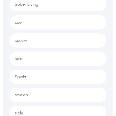
Sober Living
spel
spelen
spiel
Spiele
spielen
spile