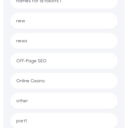
names for ai robots 1
new
news
Off-Page SEO
Online Casino
other
part1