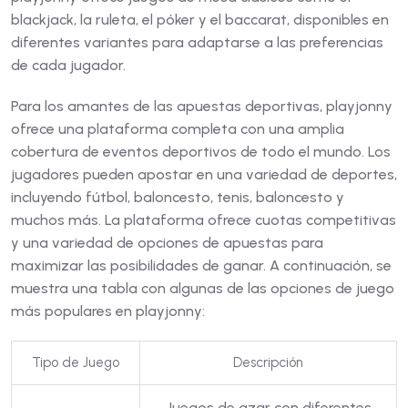
blackjack, la ruleta, el póker y el baccarat, disponibles en
diferentes variantes para adaptarse a las preferencias
de cada jugador.
Para los amantes de las apuestas deportivas, playjonny
ofrece una plataforma completa con una amplia
cobertura de eventos deportivos de todo el mundo. Los
jugadores pueden apostar en una variedad de deportes,
incluyendo fútbol, baloncesto, tenis, baloncesto y
muchos más. La plataforma ofrece cuotas competitivas
y una variedad de opciones de apuestas para
maximizar las posibilidades de ganar. A continuación, se
muestra una tabla con algunas de las opciones de juego
más populares en playjonny:
Tipo de Juego
Descripción
Juegos de azar con diferentes