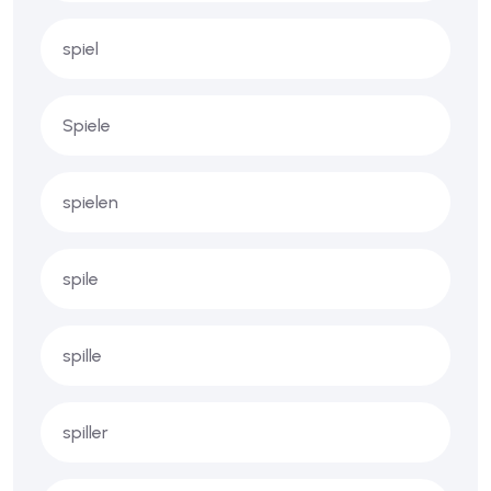
spiel
Spiele
spielen
spile
spille
spiller