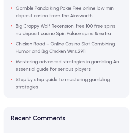
Gamble Panda King Pokie Free online low min
deposit casino from the Ainsworth
Big Crappy Wolf Recension, free 100 free spins
no deposit casino Spin Palace spins & extra
Chicken Road – Online Casino Slot Combining
Humor and Big Chicken Wins.2911
Mastering advanced strategies in gambling An
essential guide for serious players
Step by step guide to mastering gambling
strategies
Recent Comments