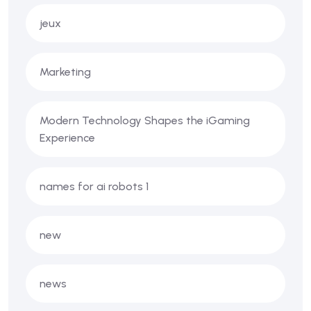
jeux
Marketing
Modern Technology Shapes the iGaming
Experience
names for ai robots 1
new
news