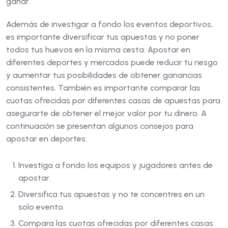
ganar.
Además de investigar a fondo los eventos deportivos,
es importante diversificar tus apuestas y no poner
todos tus huevos en la misma cesta. Apostar en
diferentes deportes y mercados puede reducir tu riesgo
y aumentar tus posibilidades de obtener ganancias
consistentes. También es importante comparar las
cuotas ofrecidas por diferentes casas de apuestas para
asegurarte de obtener el mejor valor por tu dinero. A
continuación se presentan algunos consejos para
apostar en deportes:
Investiga a fondo los equipos y jugadores antes de
apostar.
Diversifica tus apuestas y no te concentres en un
solo evento.
Compara las cuotas ofrecidas por diferentes casas