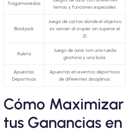
Tragamonedas
temas y funciones especiales.
Juego de cartas donde el objetivo
Blackjack
es vencer al crupier sin superar el
21.
Juego de azar con una rueda
Ruleta
giratoria y una bola.
Apuestas
Apuestas en eventos deportivos
Deportivas
de diferentes disciplinas.
Cómo Maximizar
tus Ganancias en