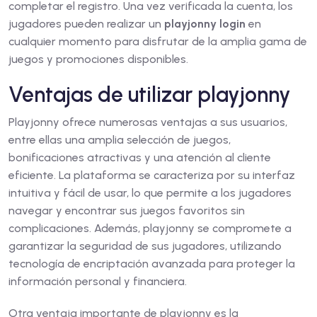
completar el registro. Una vez verificada la cuenta, los
jugadores pueden realizar un
playjonny login
en
cualquier momento para disfrutar de la amplia gama de
juegos y promociones disponibles.
Ventajas de utilizar playjonny
Playjonny ofrece numerosas ventajas a sus usuarios,
entre ellas una amplia selección de juegos,
bonificaciones atractivas y una atención al cliente
eficiente. La plataforma se caracteriza por su interfaz
intuitiva y fácil de usar, lo que permite a los jugadores
navegar y encontrar sus juegos favoritos sin
complicaciones. Además, playjonny se compromete a
garantizar la seguridad de sus jugadores, utilizando
tecnología de encriptación avanzada para proteger la
información personal y financiera.
Otra ventaja importante de playjonny es la