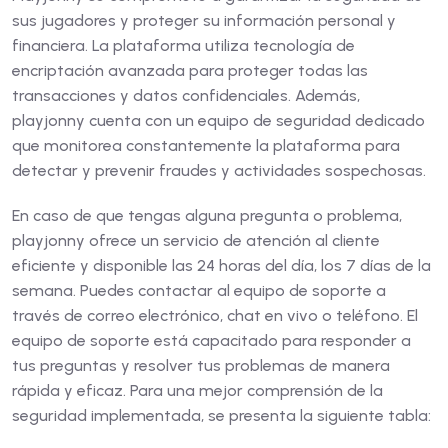
sus jugadores y proteger su información personal y
financiera. La plataforma utiliza tecnología de
encriptación avanzada para proteger todas las
transacciones y datos confidenciales. Además,
playjonny cuenta con un equipo de seguridad dedicado
que monitorea constantemente la plataforma para
detectar y prevenir fraudes y actividades sospechosas.
En caso de que tengas alguna pregunta o problema,
playjonny ofrece un servicio de atención al cliente
eficiente y disponible las 24 horas del día, los 7 días de la
semana. Puedes contactar al equipo de soporte a
través de correo electrónico, chat en vivo o teléfono. El
equipo de soporte está capacitado para responder a
tus preguntas y resolver tus problemas de manera
rápida y eficaz. Para una mejor comprensión de la
seguridad implementada, se presenta la siguiente tabla: