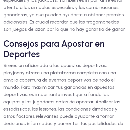
especiales y los jackpots. También es importante estar
atento a los símbolos especiales y las combinaciones
ganadoras, ya que pueden ayudarte a obtener premios
adicionales. Es crucial recordar que las tragamonedas
son juegos de azar, por lo que no hay garantía de ganar.
Consejos para Apostar en
Deportes
Si eres un aficionado a las apuestas deportivas,
playjonny ofrece una plataforma completa con una
amplia cobertura de eventos deportivos de todo el
mundo. Para maximizar tus ganancias en apuestas
deportivas, es importante investigar a fondo los
equipos y los jugadores antes de apostar. Analizar las
estadísticas, las lesiones, las condiciones climáticas y
otros factores relevantes puede ayudarte a tomar
decisiones informadas y aumentar tus posibilidades de