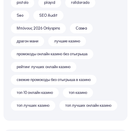
pistolo
playid
rolldorado
Seo
SEO Audit
Μπόνους 2026 Onlyspins
Сasea
драгон мани
лучшие казино
промокоды онлайн казино без отыгрыша
рейтинг лучших онлайн казино
свежие промокоды без отыгрыша в казино
топ 10 онлайн казино
топ казино
топ лучших казино
топ лучших онлайн казино