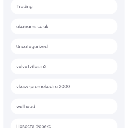
Trading
ukcreams.co.uk
Uncategorized
velvetvillas.in2
vkusv-promokod.ru 2000
wellhead
Новости Форекс