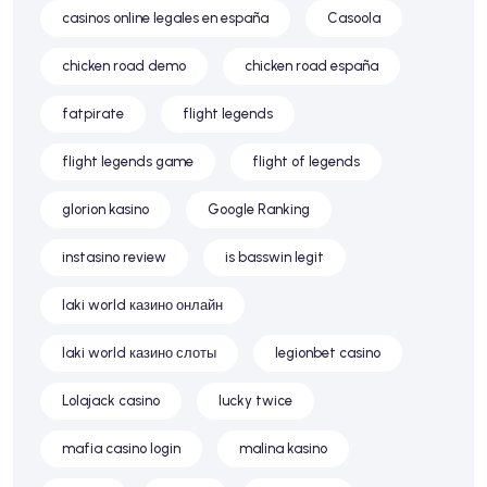
casinos online legales en españa
Casoola
chicken road demo
chicken road españa
fatpirate
flight legends
flight legends game
flight of legends
glorion kasino
Google Ranking
instasino review
is basswin legit
laki world казино онлайн
laki world казино слоты
legionbet casino
Lolajack casino
lucky twice
mafia casino login
malina kasino