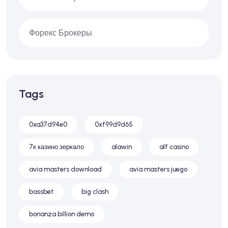
Форекс Брокеры
Tags
0xa37d94e0
0xf99d9d65
7к казино зеркало
alawin
alf casino
avia masters download
avia masters juego
bassbet
big clash
bonanza billion demo