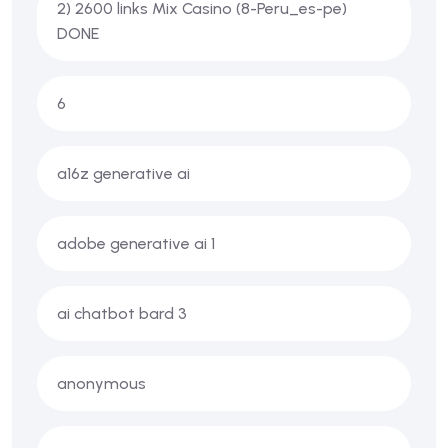
2) 2600 links Mix Casino (8-Peru_es-pe)
DONE
6
a16z generative ai
adobe generative ai 1
ai chatbot bard 3
anonymous