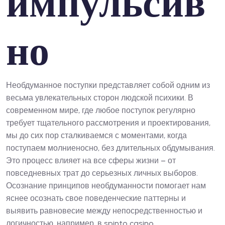
импульсив
но
Необдуманное поступки представляет собой одним из
весьма увлекательных сторон людской психики. В
современном мире, где любое поступок регулярно
требует тщательного рассмотрения и проектирования,
мы до сих пор сталкиваемся с моментами, когда
поступаем молниеносно, без длительных обдумывания.
Это процесс влияет на все сферы жизни – от
повседневных трат до серьезных личных выборов.
Осознание принципов необдуманности помогает нам
яснее осознать свое поведенческие паттерны и
выявить равновесие между непосредственностью и
логичностью, например, в
spinto casino
.