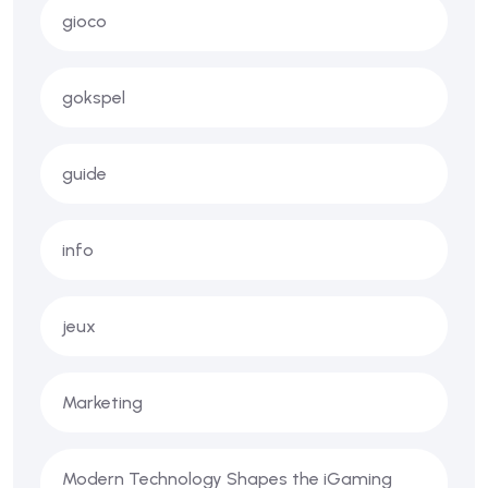
gioco
gokspel
guide
info
jeux
Marketing
Modern Technology Shapes the iGaming