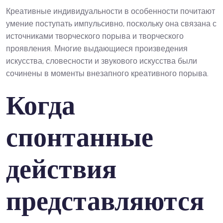
Креативные индивидуальности в особенности почитают
умение поступать импульсивно, поскольку она связана с
источниками творческого порыва и творческого
проявления. Многие выдающиеся произведения
искусства, словесности и звукового искусства были
сочинены в моменты внезапного креативного порыва.
Когда
спонтанные
действия
представляются