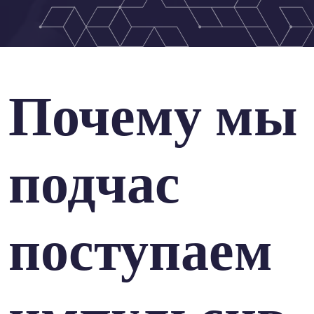
Почему мы
подчас
поступаем