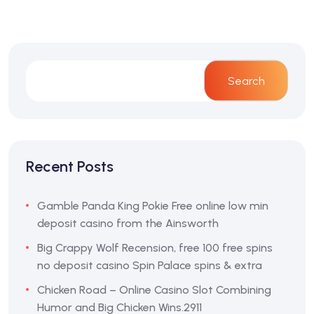
Search
Recent Posts
Gamble Panda King Pokie Free online low min
deposit casino from the Ainsworth
Big Crappy Wolf Recension, free 100 free spins
no deposit casino Spin Palace spins & extra
Chicken Road – Online Casino Slot Combining
Humor and Big Chicken Wins.2911