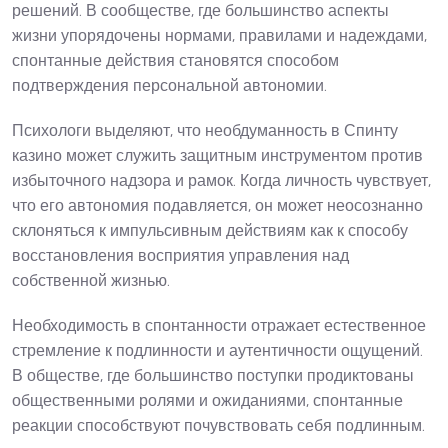
решений. В сообществе, где большинство аспекты
жизни упорядочены нормами, правилами и надеждами,
спонтанные действия становятся способом
подтверждения персональной автономии.
Психологи выделяют, что необдуманность в Спинту
казино может служить защитным инструментом против
избыточного надзора и рамок. Когда личность чувствует,
что его автономия подавляется, он может неосознанно
склоняться к импульсивным действиям как к способу
восстановления восприятия управления над
собственной жизнью.
Необходимость в спонтанности отражает естественное
стремление к подлинности и аутентичности ощущений.
В обществе, где большинство поступки продиктованы
общественными ролями и ожиданиями, спонтанные
реакции способствуют почувствовать себя подлинным.