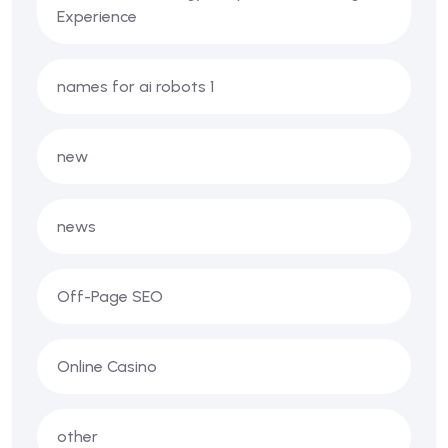
Experience
names for ai robots 1
new
news
Off-Page SEO
Online Casino
other