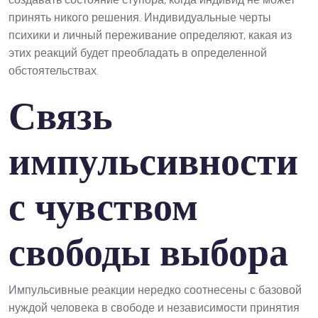
принять никого решения. Индивидуальные черты
психики и личный переживание определяют, какая из
этих реакций будет преобладать в определенной
обстоятельствах.
Связь
импульсивности
с чувством
свободы выбора
Импульсивные реакции нередко соотнесены с базовой
нуждой человека в свободе и независимости принятия