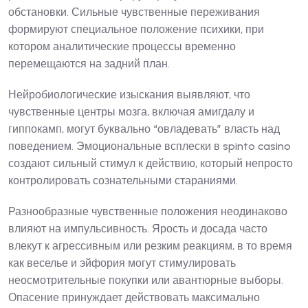
обстановки. Сильные чувственные переживания
формируют специальное положение психики, при
котором аналитические процессы временно
перемещаются на задний план.
Нейробиологические изыскания выявляют, что
чувственные центры мозга, включая амигдалу и
гиппокамп, могут буквально “овладевать” власть над
поведением. Эмоциональные всплески в spinto casino
создают сильный стимул к действию, который непросто
контролировать сознательными стараниями.
Разнообразные чувственные положения неодинаково
влияют на импульсивность. Ярость и досада часто
влекут к агрессивным или резким реакциям, в то время
как веселье и эйфория могут стимулировать
неосмотрительные покупки или авантюрные выборы.
Опасение принуждает действовать максимально