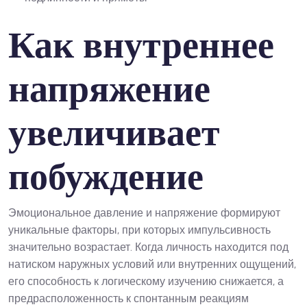
Как внутреннее
напряжение
увеличивает
побуждение
Эмоциональное давление и напряжение формируют
уникальные факторы, при которых импульсивность
значительно возрастает. Когда личность находится под
натиском наружных условий или внутренних ощущений,
его способность к логическому изучению снижается, а
предрасположенность к спонтанным реакциям