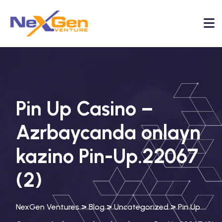
Pin Up Casino –
Azrbaycanda onlayn
kazino Pin-Up.22067
(2)
>
>
>
NexGen Ventures
Blog
Uncategorized
Pin Up