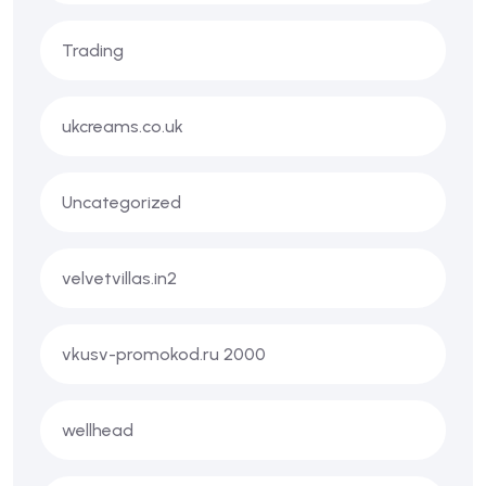
Trading
ukcreams.co.uk
Uncategorized
velvetvillas.in2
vkusv-promokod.ru 2000
wellhead