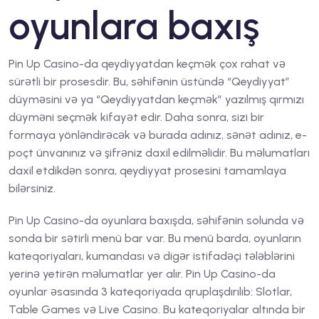
oyunlara baxış
Pin Up Casino-da qeydiyyatdan keçmək çox rahat və
sürətli bir prosesdir. Bu, səhifənin üstündə “Qeydiyyat”
düyməsini və ya “Qeydiyyatdan keçmək” yazılmış qırmızı
düyməni seçmək kifayət edir. Daha sonra, sizi bir
formaya yönləndirəcək və burada adınız, sənət adınız, e-
poçt ünvanınız və şifrəniz daxil edilməlidir. Bu məlumatları
daxil etdikdən sonra, qeydiyyat prosesini tamamlaya
bilərsiniz.
Pin Up Casino-da oyunlara baxışda, səhifənin solunda və
sonda bir sətirli menü bar var. Bu menü barda, oyunların
kateqoriyaları, kumandası və digər istifadəçi tələblərini
yerinə yetirən məlumatlar yer alır. Pin Up Casino-da
oyunlar əsasında 3 kateqoriyada qruplaşdırılıb: Slotlar,
Table Games və Live Casino. Bu kateqoriyalar altında bir