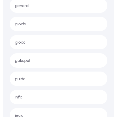
general
giochi
gioco
gokspel
guide
info
jeux