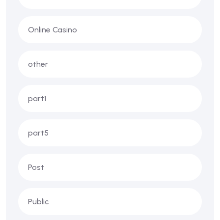
Online Casino
other
part1
part5
Post
Public