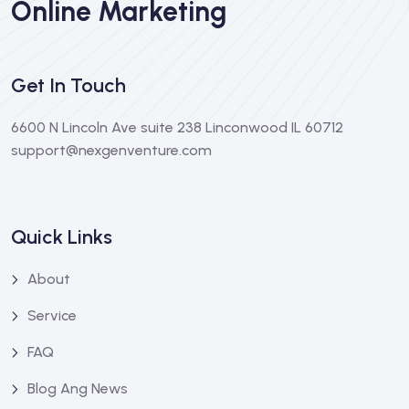
Online Marketing
Get In Touch
6600 N Lincoln Ave suite 238 Linconwood IL 60712
support@nexgenventure.com
Quick Links
About
Service
FAQ
Blog Ang News