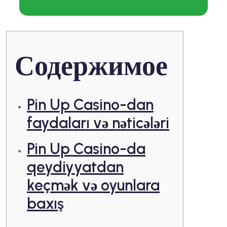
Содержимое
Pin Up Casino-dan
faydaları və nəticələri
Pin Up Casino-da
qeydiyyatdan
keçmək və oyunlara
baxış