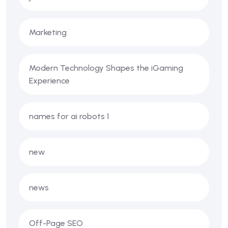
Marketing
Modern Technology Shapes the iGaming
Experience
names for ai robots 1
new
news
Off-Page SEO