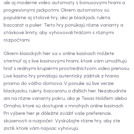
ale aj moderné video automaty s bonusovými hrami a
progresívnymi jackpotmi. Okrem automatov sú
populárne aj stolové hry, ako je blackjack, ruleta,
baccarat a poker. Tieto hry ponúkajú rôzne varianty a
stávkové limity, aby vyhovovali hráčom s rôznymi
rozpočtami.
Okrem klasických hier sa v online kasínach môžete
stretnúť aj s live kasínovými hrami, ktoré vám umožňujú
hrať s reálnymi krupiérmi prostredníctvom video prenosu.
Live kasíno hry prinášajú autentický zážitok z hrania
priamo do vášho domova. V ponuke sú live verzie
blackjacku, rulety, baccaratu a ďalších hier. Nezabudnite
ani na rôzne varianty pokru, ako je Texas Hold’em alebo
Omaha, ktoré sú dostupné v mnohých online kasínach.
Pri výbere hier je dôležité zvážiť vaše preferencie,
skúsenosti a rozpočet. Vyskúšajte rôzne hry, aby ste
zistili, ktoré vám najviac vyhovujú.