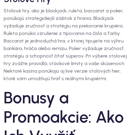
Stolové hry, ako je blackjack, ruleta, baccarat a poker,
ponúkajú strategickejší zážitok z hrania. Blackjack
vyžaduje zručnosť a stratégiu na prekonanie krupiéra.
Ruleta ponúka vzrušenie z tipovania na čísla a farby.
Baccarat je jednoduchá hra, v ktorej tipujete na výhru
bankára, hráča alebo remízu. Poker vyžaduje zručnosť,
stratégiu a schopnosť čítať súperov. Pri výbere stolovej
hry zvážte pravidlá, stávkové limity a vaše skúsenosti.
Niektoré kasína ponúkajú aj live verzie stolových hier,
ktoré vám umožňujú hrať s reálnymi krupiérmi.
Bonusy a
Promoakcie: Ako