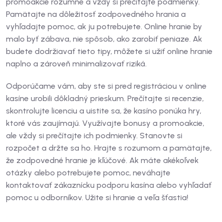
promoakcie rozumne a vždy si prečítajte podmienky.
Pamätajte na dôležitosť zodpovedného hrania a
vyhľadajte pomoc, ak ju potrebujete. Online hranie by
malo byť zábava, nie spôsob, ako zarobiť peniaze. Ak
budete dodržiavať tieto tipy, môžete si užiť online hranie
naplno a zároveň minimalizovať riziká.
Odporúčame vám, aby ste si pred registráciou v online
kasíne urobili dôkladný prieskum. Prečítajte si recenzie,
skontrolujte licenciu a uistite sa, že kasíno ponúka hry,
ktoré vás zaujímajú. Využívajte bonusy a promoakcie,
ale vždy si prečítajte ich podmienky. Stanovte si
rozpočet a držte sa ho. Hrajte s rozumom a pamätajte,
že zodpovedné hranie je kľúčové. Ak máte akékoľvek
otázky alebo potrebujete pomoc, neváhajte
kontaktovať zákaznícku podporu kasína alebo vyhľadať
pomoc u odborníkov. Užite si hranie a veľa šťastia!