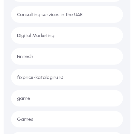
Consulting services in the UAE
DIgital Marketing
FinTech
fixprice-katalog.ru 10
game
Games