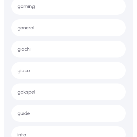
gaming
general
giochi
gioco
gokspel
guide
info