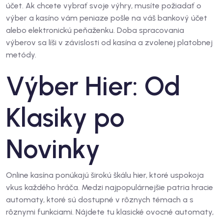
účet. Ak chcete vybrať svoje výhry, musíte požiadať o
výber a kasíno vám peniaze pošle na váš bankový účet
alebo elektronickú peňaženku. Doba spracovania
výberov sa líši v závislosti od kasína a zvolenej platobnej
metódy.
Výber Hier: Od
Klasiky po
Novinky
Online kasína ponúkajú širokú škálu hier, ktoré uspokoja
vkus každého hráča. Medzi najpopulárnejšie patria hracie
automaty, ktoré sú dostupné v rôznych témach a s
rôznymi funkciami. Nájdete tu klasické ovocné automaty,