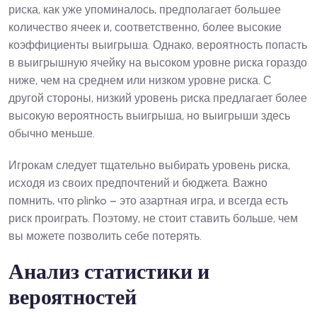
риска, как уже упоминалось, предполагает большее
количество ячеек и, соответственно, более высокие
коэффициенты выигрыша. Однако, вероятность попасть
в выигрышную ячейку на высоком уровне риска гораздо
ниже, чем на среднем или низком уровне риска. С
другой стороны, низкий уровень риска предлагает более
высокую вероятность выигрыша, но выигрыши здесь
обычно меньше.
Игрокам следует тщательно выбирать уровень риска,
исходя из своих предпочтений и бюджета. Важно
помнить, что plinko – это азартная игра, и всегда есть
риск проиграть. Поэтому, не стоит ставить больше, чем
вы можете позволить себе потерять.
Анализ статистики и
вероятностей