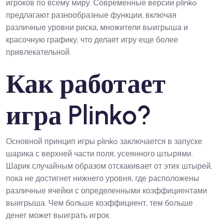
игроков по всему миру. Современные версии plinko
предлагают разнообразные функции, включая
различные уровни риска, множители выигрыша и
красочную графику, что делает игру еще более
привлекательной.
Как работает
игра Plinko?
Основной принцип игры plinko заключается в запуске
шарика с верхней части поля, усеянного штырями.
Шарик случайным образом отскакивает от этих штырей,
пока не достигнет нижнего уровня, где расположены
различные ячейки с определенными коэффициентами
выигрыша. Чем больше коэффициент, тем больше
денег может выиграть игрок.