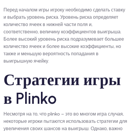
Перед началом игры игроку необходимо сделать ставку
и выбрать уровень риска. Уровень риска определяет
количество ячеек в нижней части поля и,
соответственно, величину коэффициентов выигрыша.
Более высокий уровень риска подразумевает большее
количество ячеек и более высокие коэффициенты, но
также и меньшую вероятность попадания в
выигрышную ячейку.
Стратегии игры
в Plinko
Несмотря на то, что plinko – это во многом игра случая,
некоторые игроки пытаются использовать стратегии для
увеличения своих шансов на выигрыш. Однако, важно