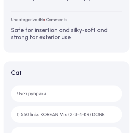
Uncategorized
No Comments
Safe for insertion and silky-soft and
strong for exterior use
Cat
! Без рубрики
1) 550 links KOREAN Mix (2-3-4-KR) DONE