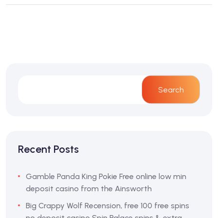
Search
Recent Posts
Gamble Panda King Pokie Free online low min
deposit casino from the Ainsworth
Big Crappy Wolf Recension, free 100 free spins
no deposit casino Spin Palace spins & extra