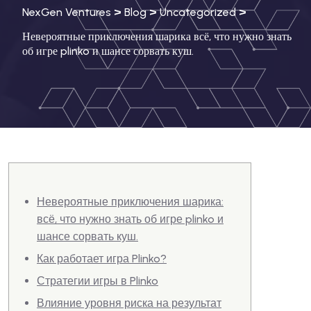
>
>
>
NexGen Ventures
Blog
Uncategorized
Невероятные приключения шарика всё, что нужно знать
об игре plinko и шансе сорвать куш.
Невероятные приключения шарика:
всё, что нужно знать об игре plinko и
шансе сорвать куш.
Как работает игра Plinko?
Стратегии игры в Plinko
Влияние уровня риска на результат