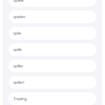
Spiele
spielen
spile
spille
spiller
spiller1
Trading