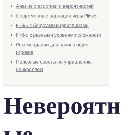
Анализ статистики и вероятностей
Современные вариации игры Plinko
Plinko с бонусами и фриспинами
Plinko с разными уровнями сложности
Рекомендации для начинающих
игроков
Полезные советы по управлению
банкроллом
Невероятн
ые