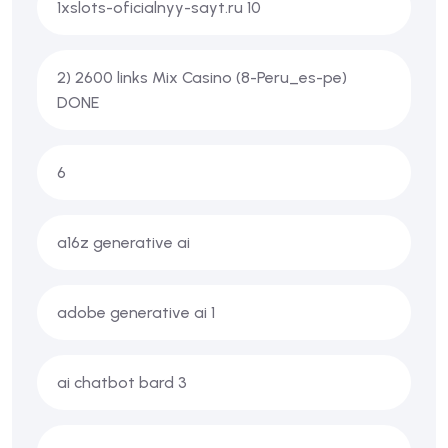
1xslots-oficialnyy-sayt.ru 10
2) 2600 links Mix Casino (8-Peru_es-pe)
DONE
6
a16z generative ai
adobe generative ai 1
ai chatbot bard 3