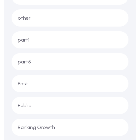
other
part1
part5
Post
Public
Ranking Growth