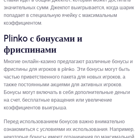
значительных сумм. Джекпот выигрывается, когда шарик
попадает в специальную ячейку с максимальным
коэффициентом.
Plinko с бонусами и
фриспинами
Многие онлайн-казино предлагают различные бонусы и
фриспины для игроков в plinko. Эти бонусы могут быть
частью приветственного пакета для новых игроков, а
также постоянными акциями для активных игроков.
Бонусы могут включать в себя дополнительные деньги
на счет, бесплатные вращения или увеличение
коэффициентов выигрыша.
Перед использованием бонусов важно внимательно
ознакомиться с условиями их использования. Например,
некоторые бонусы имеют ограничения по максимальной