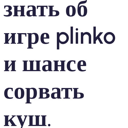
знать об
игре plinko
и шансе
сорвать
куш.