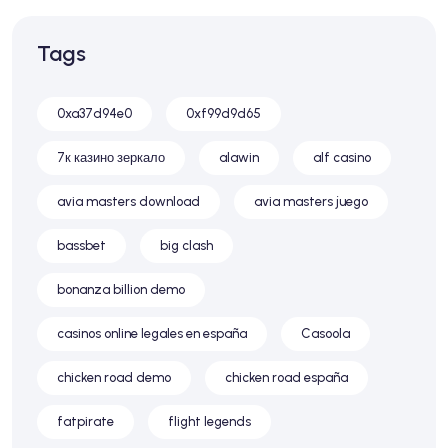
Tags
0xa37d94e0
0xf99d9d65
7к казино зеркало
alawin
alf casino
avia masters download
avia masters juego
bassbet
big clash
bonanza billion demo
casinos online legales en españa
Casoola
chicken road demo
chicken road españa
fatpirate
flight legends