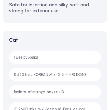
Safe for insertion and silky-soft and
strong for exterior use
Cat
! Без рубрики
1) 550 links KOREAN Mix (2-3-4-KR) DONE
1xslots-oficialnyy-sayt.ru 10
2) 2600 links Mix Casino (8-Peru_es-pe)