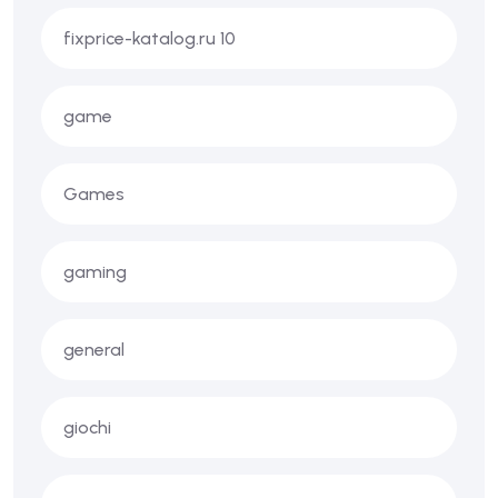
fixprice-katalog.ru 10
game
Games
gaming
general
giochi