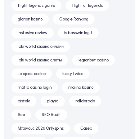
flight legends game
flight of legends
glorion kasino
Google Ranking
instasino review
is basswin legit
laki world казино онлайн
laki world казино слоты
legionbet casino
Lolajack casino
lucky twice
mafia casino login
malina kasino
pistolo
playid
rolldorado
Seo
SEO Audit
Μπόνους 2026 Onlyspins
Сasea