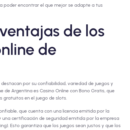
ra poder encontrar el que mejor se adapte a tus
 ventajas de los
nline de
e destacan por su confiabilidad, variedad de juegos y
ne de Argentina es Casino Online con Bono Gratis, que
 gratuitos en el juego de slots.
nfiable, que cuenta con una licencia emitida por la
 una certificación de seguridad emitida por la empresa
ng). Esto garantiza que los juegos sean justos y que los