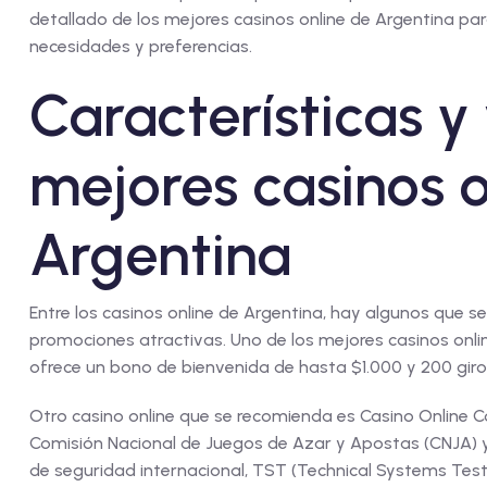
detallado de los mejores casinos online de Argentina pa
necesidades y preferencias.
Características y
mejores casinos o
Argentina
Entre los casinos online de Argentina, hay algunos que s
promociones atractivas. Uno de los mejores casinos onli
ofrece un bono de bienvenida de hasta $1.000 y 200 giros
Otro casino online que se recomienda es Casino Online Co
Comisión Nacional de Juegos de Azar y Apostas (CNJA) y
de seguridad internacional, TST (Technical Systems Testi