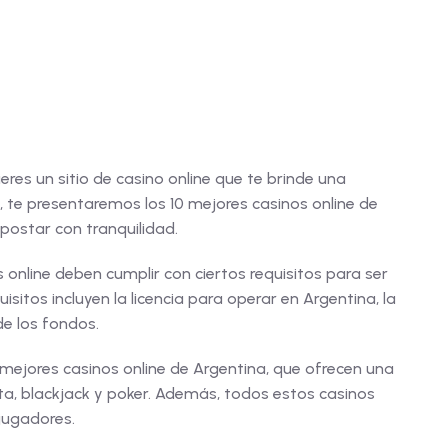
res un sitio de casino online que te brinde una
o, te presentaremos los 10 mejores casinos online de
postar con tranquilidad.
 online deben cumplir con ciertos requisitos para ser
sitos incluyen la licencia para operar en Argentina, la
de los fondos.
 mejores casinos online de Argentina, que ofrecen una
ta, blackjack y poker. Además, todos estos casinos
jugadores.