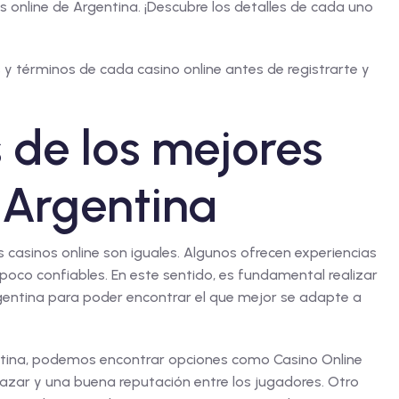
s online de Argentina. ¡Descubre los detalles de cada uno
 y términos de cada casino online antes de registrarte y
s de los mejores
 Argentina
 casinos online son iguales. Algunos ofrecen experiencias
poco confiables. En este sentido, es fundamental realizar
rgentina para poder encontrar el que mejor se adapte a
gentina, podemos encontrar opciones como Casino Online
azar y una buena reputación entre los jugadores. Otro