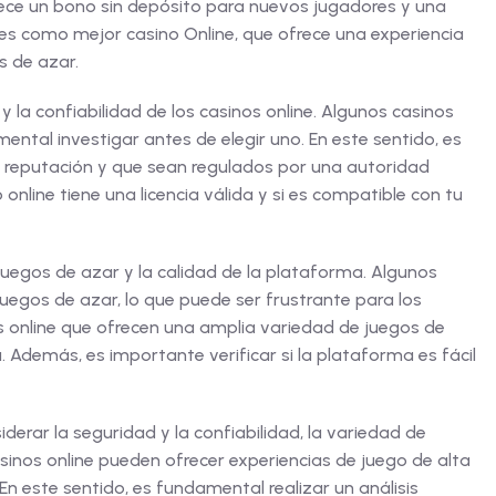
rece un bono sin depósito para nuevos jugadores y una
ones como
mejor casino
Online, que ofrece una experiencia
s de azar.
 la confiabilidad de los casinos online. Algunos casinos
ental investigar antes de elegir uno. En este sentido, es
 reputación y que sean regulados por una autoridad
online tiene una licencia válida y si es compatible con tu
 juegos de azar y la calidad de la plataforma. Algunos
uegos de azar, lo que puede ser frustrante para los
s online que ofrecen una amplia variedad de juegos de
. Además, es importante verificar si la plataforma es fácil
iderar la seguridad y la confiabilidad, la variedad de
sinos online pueden ofrecer experiencias de juego de alta
En este sentido, es fundamental realizar un análisis