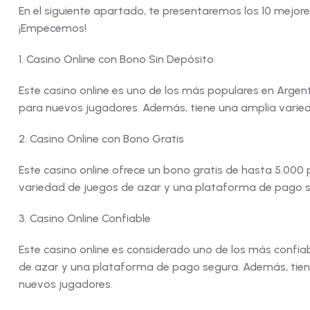
En el siguiente apartado, te presentaremos los 10 mejore
¡Empecemos!
1. Casino Online con Bono Sin Depósito
Este casino online es uno de los más populares en Argen
para nuevos jugadores. Además, tiene una amplia varie
2. Casino Online con Bono Gratis
Este casino online ofrece un bono gratis de hasta 5.00
variedad de juegos de azar y una plataforma de pago s
3. Casino Online Confiable
Este casino online es considerado uno de los más confia
de azar y una plataforma de pago segura. Además, tien
nuevos jugadores.