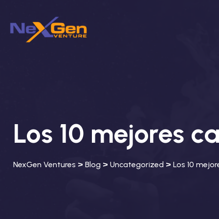
Los 10 mejores ca
>
>
>
NexGen Ventures
Blog
Uncategorized
Los 10 mejor