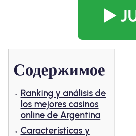
▶️ 
Содержимое
Ranking y análisis de
los mejores casinos
online de Argentina
Características y