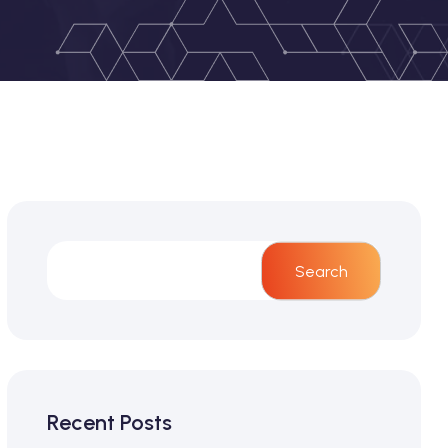
Search
Recent Posts