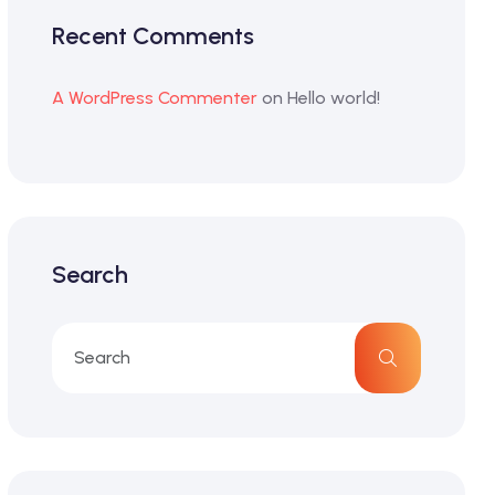
Bitcoin,
Recent Comments
Ethereum,
Internat
A WordPress Commenter
on
Hello world!
Litecoin
Bitcoin,
Search
Ethereum,
Internat
Dogecoin
Bitcoin,