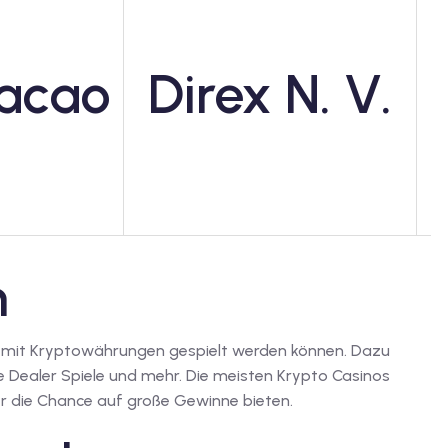
acao
Direx N. V.
n
die mit Kryptowährungen gespielt werden können. Dazu
ve Dealer Spiele und mehr. Die meisten Krypto Casinos
ler die Chance auf große Gewinne bieten.