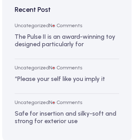
Recent Post
Bitcoin
Internat
Uncategorized
No Comments
Cash,
The Pulse II is an award-winning toy
designed particularly for
Ethereum
Uncategorized
No Comments
“Please your self like you imply it
Uncategorized
No Comments
Safe for insertion and silky-soft and
strong for exterior use