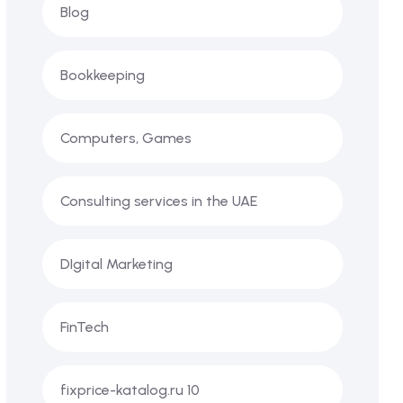
Blog
Bookkeeping
Computers, Games
Consulting services in the UAE
DIgital Marketing
FinTech
fixprice-katalog.ru 10