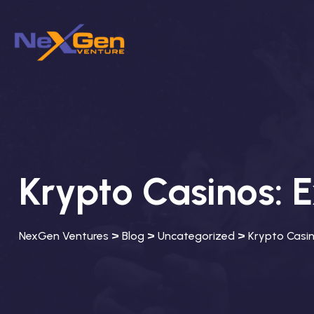
Krypto Casinos: 
>
>
>
NexGen Ventures
Blog
Uncategorized
Krypto Casin