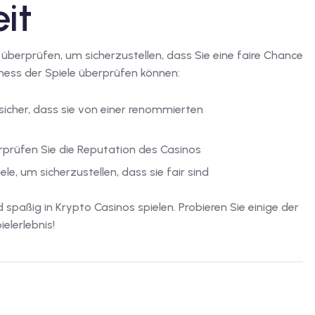
it
zu überprüfen, um sicherzustellen, dass Sie eine faire Chance
irness der Spiele überprüfen können:
 sicher, dass sie von einer renommierten
prüfen Sie die Reputation des Casinos
le, um sicherzustellen, dass sie fair sind
spaßig in Krypto Casinos spielen. Probieren Sie einige der
elerlebnis!