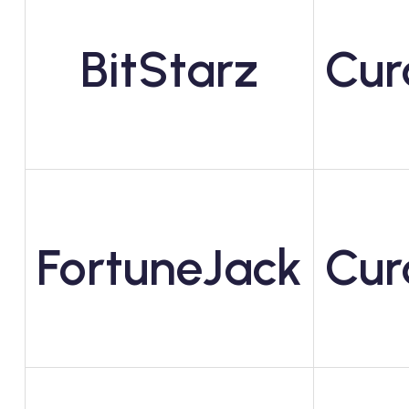
BitStarz
Cur
FortuneJack
Cur