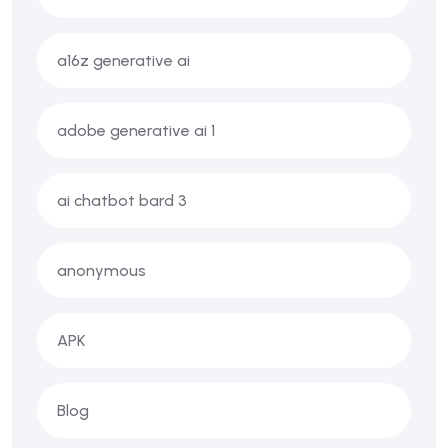
a16z generative ai
adobe generative ai 1
ai chatbot bard 3
anonymous
APK
Blog