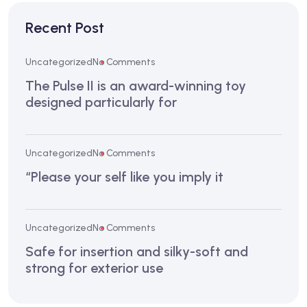
Recent Post
Uncategorized
No Comments
The Pulse II is an award-winning toy
designed particularly for
Uncategorized
No Comments
“Please your self like you imply it
Uncategorized
No Comments
Safe for insertion and silky-soft and
strong for exterior use