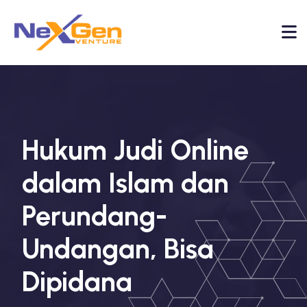
Hukum Judi Online
dalam Islam dan
Perundang-
Undangan, Bisa
Dipidana