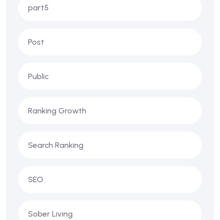
part5
Post
Public
Ranking Growth
Search Ranking
SEO
Sober Living