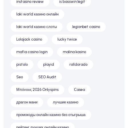
instasino review
is basswin legit
laki world казино онлайн
laki world казино слоты
legionbet casino
Lolajack casino
lucky twice
mafia casino login
malina kasino
pistolo
playid
rolldorado
Seo
SEO Audit
Μπόνους 2026 Onlyspins
Сasea
драгон мани
лучшие казино
промокоды онлайн казино без отыгрыша
рейтинг лучших онлайн казино