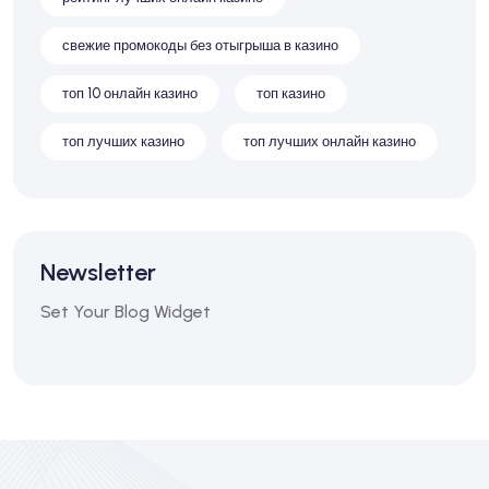
свежие промокоды без отыгрыша в казино
топ 10 онлайн казино
топ казино
топ лучших казино
топ лучших онлайн казино
Newsletter
Set Your Blog Widget