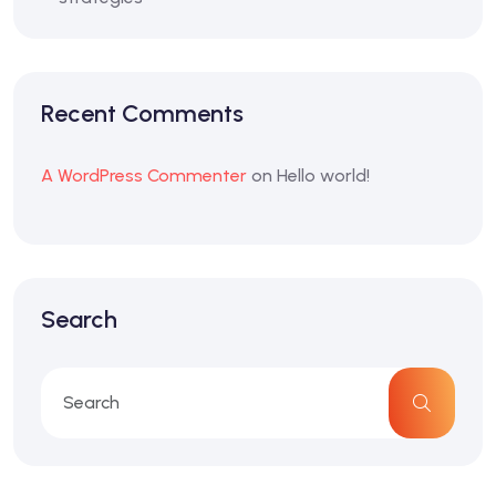
Recent Comments
A WordPress Commenter
on
Hello world!
Search