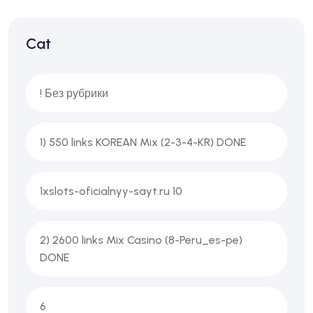
Cat
! Без рубрики
1) 550 links KOREAN Mix (2-3-4-KR) DONE
1xslots-oficialnyy-sayt.ru 10
2) 2600 links Mix Casino (8-Peru_es-pe)
DONE
6