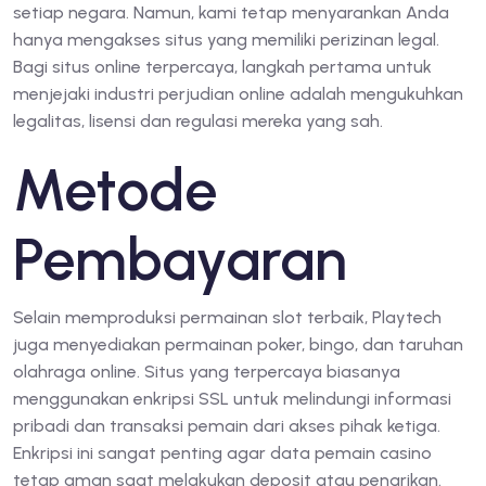
setiap negara. Namun, kami tetap menyarankan Anda
hanya mengakses situs yang memiliki perizinan legal.
Bagi situs online terpercaya, langkah pertama untuk
menjejaki industri perjudian online adalah mengukuhkan
legalitas, lisensi dan regulasi mereka yang sah.
Metode
Pembayaran
Selain memproduksi permainan slot terbaik, Playtech
juga menyediakan permainan poker, bingo, dan taruhan
olahraga online. Situs yang terpercaya biasanya
menggunakan enkripsi SSL untuk melindungi informasi
pribadi dan transaksi pemain dari akses pihak ketiga.
Enkripsi ini sangat penting agar data pemain
casino
tetap aman saat melakukan deposit atau penarikan.