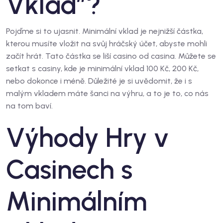
Vklad”?
Pojďme si to ujasnit. Minimální vklad je nejnižší částka,
kterou musíte vložit na svůj hráčský účet, abyste mohli
začít hrát. Tato částka se liší casino od casina. Můžete se
setkat s casiny, kde je minimální vklad 100 Kč, 200 Kč,
nebo dokonce i méně. Důležité je si uvědomit, že i s
malým vkladem máte šanci na výhru, a to je to, co nás
na tom baví.
Výhody Hry v
Casinech s
Minimálním