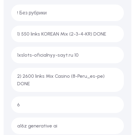
! Без рубрики
1) 550 links KOREAN Mix (2-3-4-KR) DONE
1xslots-oficialnyy-sayt.ru 10
2) 2600 links Mix Casino (8-Peru_es-pe)
DONE
6
a16z generative ai