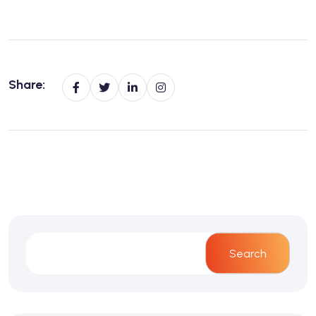
Share:
Search