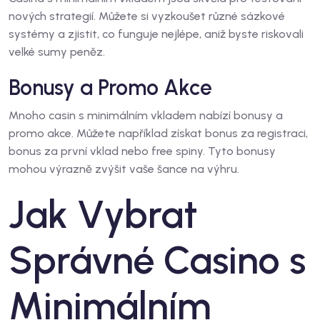
nových strategií. Můžete si vyzkoušet různé sázkové
systémy a zjistit, co funguje nejlépe, aniž byste riskovali
velké sumy peněz.
Bonusy a Promo Akce
Mnoho casin s minimálním vkladem nabízí bonusy a
promo akce. Můžete například získat bonus za registraci,
bonus za první vklad nebo free spiny. Tyto bonusy
mohou výrazně zvýšit vaše šance na výhru.
Jak Vybrat
Správné Casino s
Minimálním