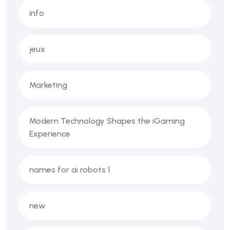
info
jeux
Marketing
Modern Technology Shapes the iGaming
Experience
names for ai robots 1
new