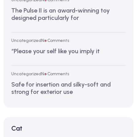
The Pulse II is an award-winning toy
designed particularly for
Uncategorized
No Comments
“Please your self like you imply it
Uncategorized
No Comments
Safe for insertion and silky-soft and
strong for exterior use
Cat