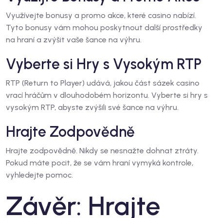
Využívejte bonusy a promo akce, které casino nabízí.
Tyto bonusy vám mohou poskytnout další prostředky
na hraní a zvýšit vaše šance na výhru.
Vyberte si Hry s Vysokým RTP
RTP (Return to Player) udává, jakou část sázek casino
vrací hráčům v dlouhodobém horizontu. Vyberte si hry s
vysokým RTP, abyste zvýšili své šance na výhru.
Hrajte Zodpovědně
Hrajte zodpovědně. Nikdy se nesnažte dohnat ztráty.
Pokud máte pocit, že se vám hraní vymyká kontrole,
vyhledejte pomoc.
Závěr: Hrajte