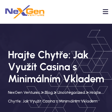
Hrajte Chytře: Jak
Využít Casina s
Minimálním Vkladem
>
>
>
NexGen Ventures
Blog
Uncategorized
Hrajte
Chytře: Jak Využít Casina s Minimálním Vkladem