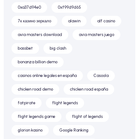
0xa37d94e0
0xf99d9d65
7к казино зеркало
alawin
alf casino
avia masters download
avia masters juego
bassbet
big clash
bonanza billion demo
casinos online legales en españa
Casoola
chicken road demo
chicken road españa
fatpirate
flight legends
flight legends game
flight of legends
glorion kasino
Google Ranking