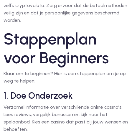
zelfs cryptovaluta. Zorg ervoor dat de betaalmethoden
veilig zijn en dat je persoonlijke gegevens beschermd
worden.
Stappenplan
voor Beginners
Klaar om te beginnen? Hier is een stappenplan om je op
weg te helpen:
1. Doe Onderzoek
Verzamel informatie over verschillende online casino’s.
Lees reviews, vergelijk bonussen en kijk naar het
spelaanbod. Kies een casino dat past bij jouw wensen en
behoeften.