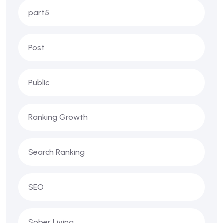
part5
Post
Public
Ranking Growth
Search Ranking
SEO
Sober Living