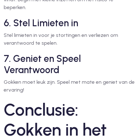
beperken.
6. Stel Limieten in
Stel limieten in voor je stortingen en verliezen om
verantwoord te spelen.
7. Geniet en Speel
Verantwoord
Gokken moet leuk zijn. Speel met mate en geniet van de
ervaring!
Conclusie:
Gokken in het