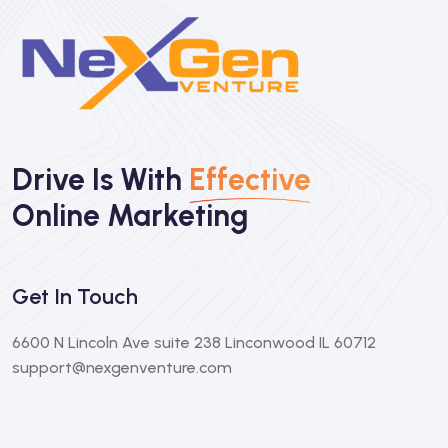
Drive Is With
Effective
Online Marketing
Get In Touch
6600 N Lincoln Ave suite 238 Linconwood IL 60712
support@nexgenventure.com