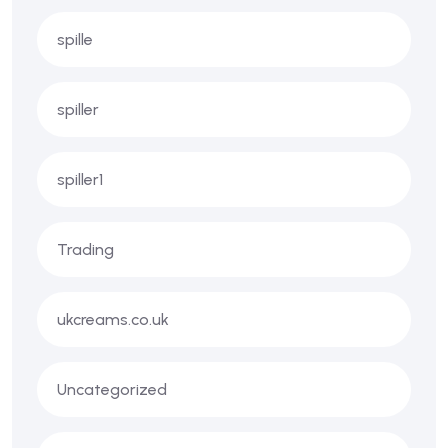
spille
spiller
spiller1
Trading
ukcreams.co.uk
Uncategorized