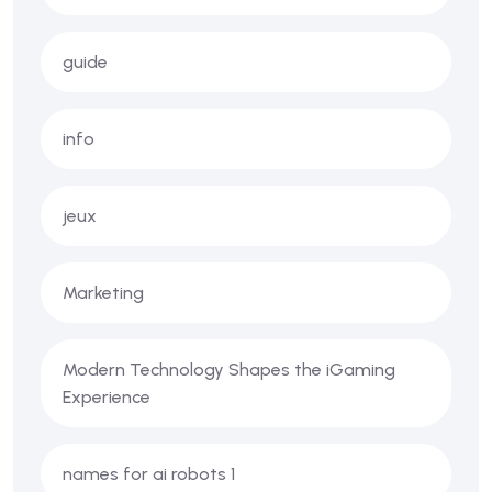
guide
info
jeux
Marketing
Modern Technology Shapes the iGaming
Experience
names for ai robots 1