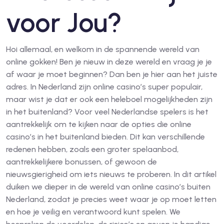
voor Jou?
Hoi allemaal, en welkom in de spannende wereld van
online gokken! Ben je nieuw in deze wereld en vraag je je
af waar je moet beginnen? Dan ben je hier aan het juiste
adres. In Nederland zijn online casino’s super populair,
maar wist je dat er ook een heleboel mogelijkheden zijn
in het buitenland? Voor veel Nederlandse spelers is het
aantrekkelijk om te kijken naar de opties die online
casino’s in het buitenland bieden. Dit kan verschillende
redenen hebben, zoals een groter spelaanbod,
aantrekkelijkere bonussen, of gewoon de
nieuwsgierigheid om iets nieuws te proberen. In dit artikel
duiken we dieper in de wereld van online casino’s buiten
Nederland, zodat je precies weet waar je op moet letten
en hoe je veilig en verantwoord kunt spelen. We