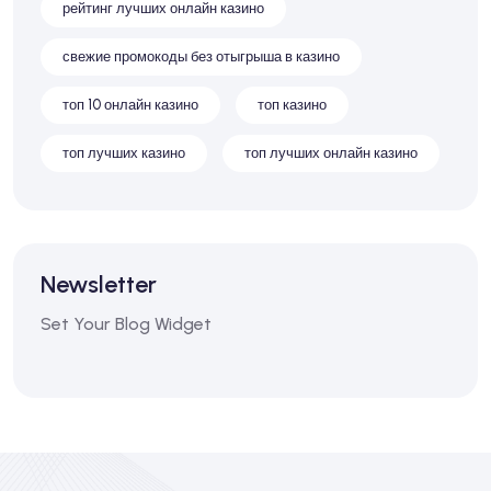
рейтинг лучших онлайн казино
свежие промокоды без отыгрыша в казино
топ 10 онлайн казино
топ казино
топ лучших казино
топ лучших онлайн казино
Newsletter
Set Your Blog Widget