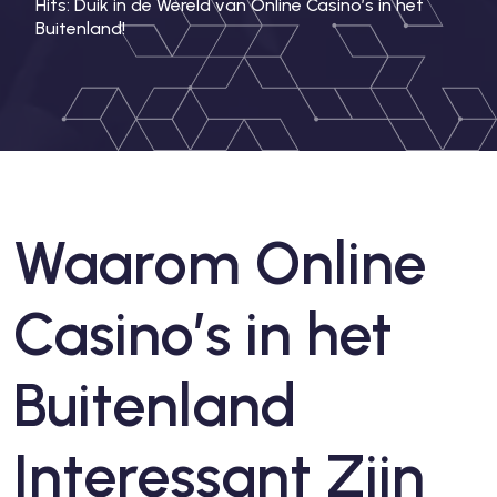
Hits: Duik in de Wereld van Online Casino’s in het
Buitenland!
Waarom Online
Casino’s in het
Buitenland
Interessant Zijn