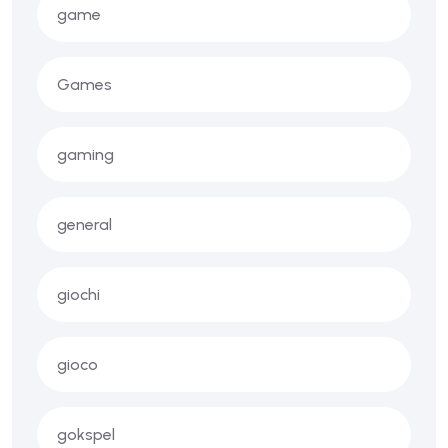
game
Games
gaming
general
giochi
gioco
gokspel