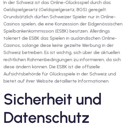
In der Schweiz ist das Online-Glücksspiel durch das
Geldspielgesetz (Geldspielgesetz, BGS) geregelt.
Grundsätzlich dürfen Schweizer Spieler nur in Online-
Casinos spielen, die eine Konzession der Eidgenössischen
Spielbankenkommission (ESBK) besitzen. Allerdings
toleriert die ESBK das Spielen in ausländischen Online-
Casinos, solange diese keine gezielte Werbung in der
Schweiz betreiben. Es ist wichtig, sich über die aktuellen
rechtlichen Rahmenbedingungen zu informieren, da sich
diese ändern können. Die ESBK ist die offizielle
Aufsichtsbehörde für Glücksspiele in der Schweiz und
bietet auf ihrer Website detaillierte Informationen.
Sicherheit und
Datenschutz