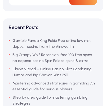
Recent Posts
Gamble Panda King Pokie Free online low min
deposit casino from the Ainsworth
Big Crappy Wolf Recension, free 100 free spins
no deposit casino Spin Palace spins & extra
Chicken Road – Online Casino Slot Combining
Humor and Big Chicken Wins.2911
Mastering advanced strategies in gambling An
essential guide for serious players
Step by step guide to mastering gambling
strategies