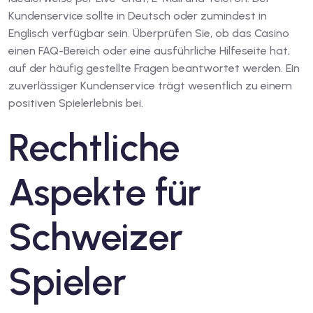
Kundenservice sollte in Deutsch oder zumindest in
Englisch verfügbar sein. Überprüfen Sie, ob das Casino
einen FAQ-Bereich oder eine ausführliche Hilfeseite hat,
auf der häufig gestellte Fragen beantwortet werden. Ein
zuverlässiger Kundenservice trägt wesentlich zu einem
positiven Spielerlebnis bei.
Rechtliche
Aspekte für
Schweizer
Spieler