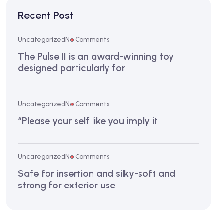
Recent Post
Uncategorized
No Comments
The Pulse II is an award-winning toy
designed particularly for
Uncategorized
No Comments
“Please your self like you imply it
Uncategorized
No Comments
Safe for insertion and silky-soft and
strong for exterior use