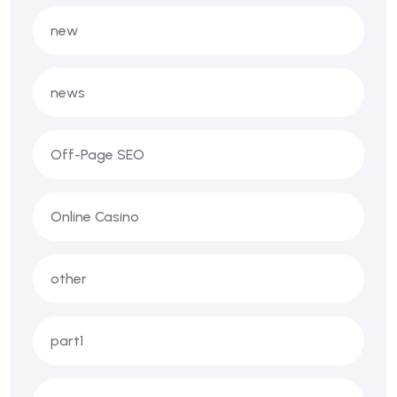
new
news
Off-Page SEO
Online Casino
other
part1