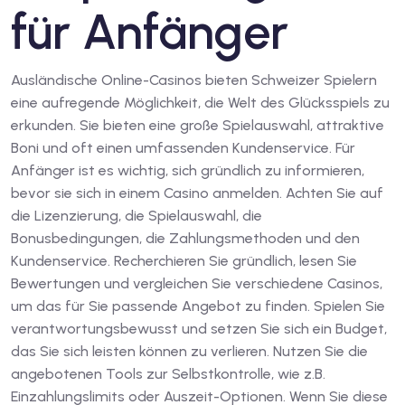
für Anfänger
Ausländische Online-Casinos bieten Schweizer Spielern
eine aufregende Möglichkeit, die Welt des Glücksspiels zu
erkunden. Sie bieten eine große Spielauswahl, attraktive
Boni und oft einen umfassenden Kundenservice. Für
Anfänger ist es wichtig, sich gründlich zu informieren,
bevor sie sich in einem Casino anmelden. Achten Sie auf
die Lizenzierung, die Spielauswahl, die
Bonusbedingungen, die Zahlungsmethoden und den
Kundenservice. Recherchieren Sie gründlich, lesen Sie
Bewertungen und vergleichen Sie verschiedene Casinos,
um das für Sie passende Angebot zu finden. Spielen Sie
verantwortungsbewusst und setzen Sie sich ein Budget,
das Sie sich leisten können zu verlieren. Nutzen Sie die
angebotenen Tools zur Selbstkontrolle, wie z.B.
Einzahlungslimits oder Auszeit-Optionen. Wenn Sie diese