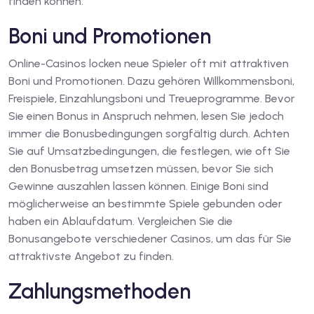
finden können.
Boni und Promotionen
Online-Casinos locken neue Spieler oft mit attraktiven
Boni und Promotionen. Dazu gehören Willkommensboni,
Freispiele, Einzahlungsboni und Treueprogramme. Bevor
Sie einen Bonus in Anspruch nehmen, lesen Sie jedoch
immer die Bonusbedingungen sorgfältig durch. Achten
Sie auf Umsatzbedingungen, die festlegen, wie oft Sie
den Bonusbetrag umsetzen müssen, bevor Sie sich
Gewinne auszahlen lassen können. Einige Boni sind
möglicherweise an bestimmte Spiele gebunden oder
haben ein Ablaufdatum. Vergleichen Sie die
Bonusangebote verschiedener Casinos, um das für Sie
attraktivste Angebot zu finden.
Zahlungsmethoden