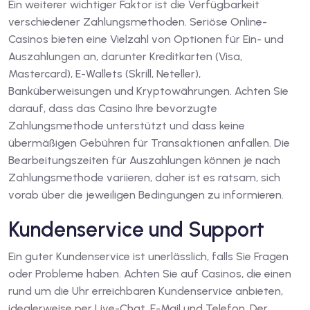
Ein weiterer wichtiger Faktor ist die Verfügbarkeit
verschiedener Zahlungsmethoden. Seriöse Online-
Casinos bieten eine Vielzahl von Optionen für Ein- und
Auszahlungen an, darunter Kreditkarten (Visa,
Mastercard), E-Wallets (Skrill, Neteller),
Banküberweisungen und Kryptowährungen. Achten Sie
darauf, dass das Casino Ihre bevorzugte
Zahlungsmethode unterstützt und dass keine
übermäßigen Gebühren für Transaktionen anfallen. Die
Bearbeitungszeiten für Auszahlungen können je nach
Zahlungsmethode variieren, daher ist es ratsam, sich
vorab über die jeweiligen Bedingungen zu informieren.
Kundenservice und Support
Ein guter Kundenservice ist unerlässlich, falls Sie Fragen
oder Probleme haben. Achten Sie auf Casinos, die einen
rund um die Uhr erreichbaren Kundenservice anbieten,
idealerweise per Live-Chat, E-Mail und Telefon. Der