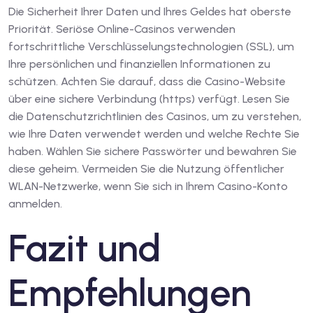
Die Sicherheit Ihrer Daten und Ihres Geldes hat oberste
Priorität. Seriöse Online-Casinos verwenden
fortschrittliche Verschlüsselungstechnologien (SSL), um
Ihre persönlichen und finanziellen Informationen zu
schützen. Achten Sie darauf, dass die Casino-Website
über eine sichere Verbindung (https) verfügt. Lesen Sie
die Datenschutzrichtlinien des Casinos, um zu verstehen,
wie Ihre Daten verwendet werden und welche Rechte Sie
haben. Wählen Sie sichere Passwörter und bewahren Sie
diese geheim. Vermeiden Sie die Nutzung öffentlicher
WLAN-Netzwerke, wenn Sie sich in Ihrem Casino-Konto
anmelden.
Fazit und
Empfehlungen