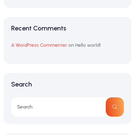
Recent Comments
A WordPress Commenter
on
Hello world!
Search