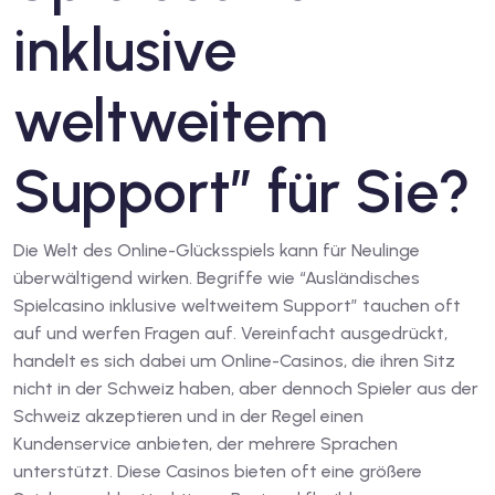
inklusive
weltweitem
Support” für Sie?
Die Welt des Online-Glücksspiels kann für Neulinge
überwältigend wirken. Begriffe wie “Ausländisches
Spielcasino inklusive weltweitem Support” tauchen oft
auf und werfen Fragen auf. Vereinfacht ausgedrückt,
handelt es sich dabei um Online-Casinos, die ihren Sitz
nicht in der Schweiz haben, aber dennoch Spieler aus der
Schweiz akzeptieren und in der Regel einen
Kundenservice anbieten, der mehrere Sprachen
unterstützt. Diese Casinos bieten oft eine größere