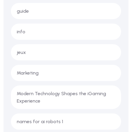
guide
info
jeux
Marketing
Modern Technology Shapes the iGaming
Experience
names for ai robots 1