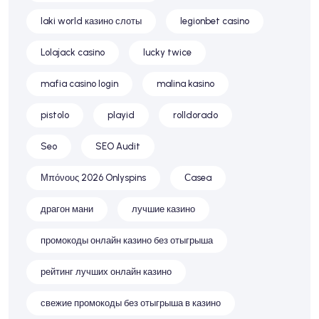
laki world казино слоты
legionbet casino
Lolajack casino
lucky twice
mafia casino login
malina kasino
pistolo
playid
rolldorado
Seo
SEO Audit
Μπόνους 2026 Onlyspins
Сasea
драгон мани
лучшие казино
промокоды онлайн казино без отыгрыша
рейтинг лучших онлайн казино
свежие промокоды без отыгрыша в казино