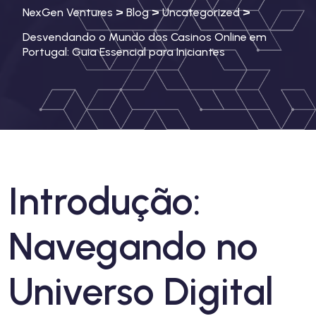
>
>
>
NexGen Ventures
Blog
Uncategorized
Desvendando o Mundo dos Casinos Online em
Portugal: Guia Essencial para Iniciantes
Introdução:
Navegando no
Universo Digital