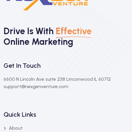
Drive Is With
Effective
Online Marketing
Get In Touch
6600 N Lincoln Ave suite 238 Linconwood IL 60712
support@nexgenventure.com
Quick Links
About