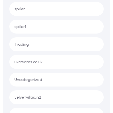
spiller
spiller1
Trading
ukcreams.co.uk
Uncategorized
velvetvillas.in2