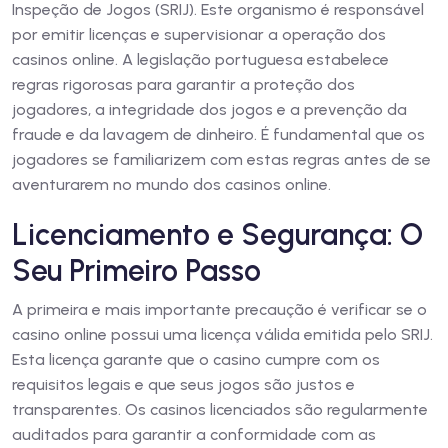
Inspeção de Jogos (SRIJ). Este organismo é responsável
por emitir licenças e supervisionar a operação dos
casinos online. A legislação portuguesa estabelece
regras rigorosas para garantir a proteção dos
jogadores, a integridade dos jogos e a prevenção da
fraude e da lavagem de dinheiro. É fundamental que os
jogadores se familiarizem com estas regras antes de se
aventurarem no mundo dos casinos online.
Licenciamento e Segurança: O
Seu Primeiro Passo
A primeira e mais importante precaução é verificar se o
casino online possui uma licença válida emitida pelo SRIJ.
Esta licença garante que o casino cumpre com os
requisitos legais e que seus jogos são justos e
transparentes. Os casinos licenciados são regularmente
auditados para garantir a conformidade com as