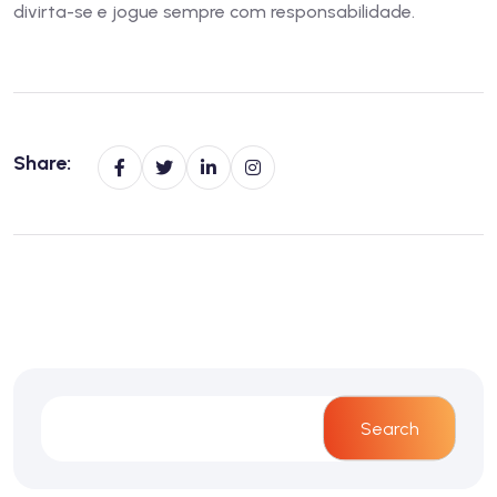
divirta-se e jogue sempre com responsabilidade.
Share:
Search