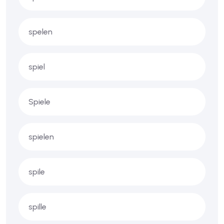
spelen
spiel
Spiele
spielen
spile
spille