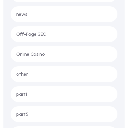
news
Off-Page SEO
Online Casino
other
part1
part5