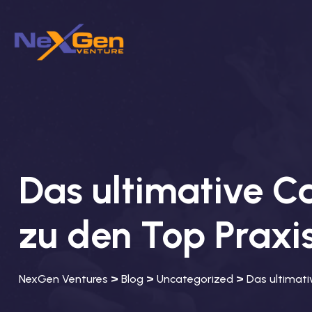
Das ultimative C
zu den Top Praxi
>
>
>
NexGen Ventures
Blog
Uncategorized
Das ultimati