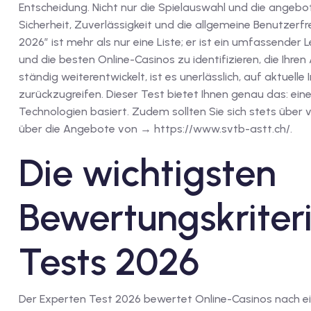
Entscheidung. Nicht nur die Spielauswahl und die angebot
Sicherheit, Zuverlässigkeit und die allgemeine Benutzerfre
2026” ist mehr als nur eine Liste; er ist ein umfassender 
und die besten Online-Casinos zu identifizieren, die Ihren
ständig weiterentwickelt, ist es unerlässlich, auf aktuel
zurückzugreifen. Dieser Test bietet Ihnen genau das: eine
Technologien basiert. Zudem sollten Sie sich stets über 
über die Angebote von → https://www.svtb-astt.ch/.
Die wichtigsten
Bewertungskriter
Tests 2026
Der Experten Test 2026 bewertet Online-Casinos nach ein