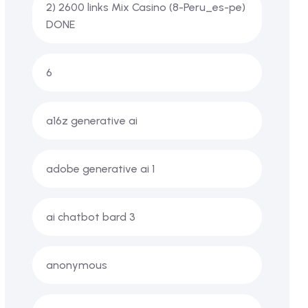
2) 2600 links Mix Casino (8-Peru_es-pe)
DONE
6
a16z generative ai
adobe generative ai 1
ai chatbot bard 3
anonymous