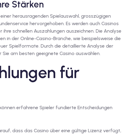
hre Stärken
 einer herausragenden Spielauswahl, grosszügigen
ndenservice hervorgehoben. Es werden auch Casinos
oder ihre schnellen Auszahlungen auszeichnen. Die Analyse
n in der Online-Casino-Branche, wie beispielsweise die
er Spielformate. Durch die detaillierte Analyse der
r Sie am besten geeignete Casino auswählen.
hlungen für
können erfahrene Spieler fundierte Entscheidungen
rauf, dass das Casino über eine gültige Lizenz verfügt,