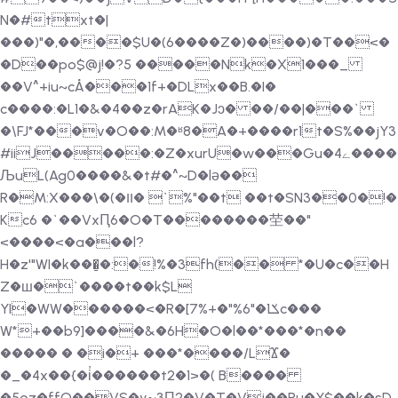
N�#txt�|
���)"�,����$U�(6����Z�)����)�T��<�
�D��po$@j!�?5 �����Nk�X1���_
��V^+iu~cÅ���1f+�DLx��B.�I�
c����:�L1�&�4��z�rAK�Jɔ� ��/��|���`
�\FJ*���v�O��:M�ʶ8�A�+����r1t�S%��jY3
#iiJ�����:�Z�xurU�w���Gu�ے4����
ЉuL(Ag0����&�t#�^~D�lә��
R�M:X���\�(�װ� `%"��t ��t�SN3��0�
!�
Kc6 �`��VxԤ6�O�T��������茔��"
<����<�a���l?
H�z'"WI�k���̠�:�!%�3fh(�� *�U�c��H
Z�ш�`����t��k$L
YI�WW������<�R�[7%+�"%6"�1ݎc���
W*+��b9]����&�6H�O�l��*���*�n��
����� � �i�+ ���*����/LϪ�
�_�4x��{�i҆������t2�1>�( B����
�5oz�ffO��VS�y~3П2�V�T�Vj��Pu�Y$��k�sD