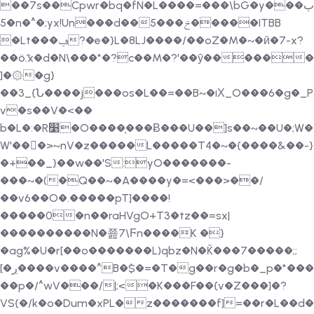
��7s��Cpwr�bq�fN�L����=���\bG�y���ٻ
�5n�^�;yx!Un���d��5���ݗ�����ITBB
�Lt���ݠ?�e�}L�8LJ����/��oZ�M�~�ӣ�7-x?
��ȫ.x�d�N\���*�?c��M�?'��ӯ������
]�۞�g}
��3_{Ն����j���os�L��=��B~�iΧ_O���6�g�_P
v�s��V�<��
b�L�:�R׹�O����֧���Ƀ���U��]s��~��U�;W�
W'���>~nV�z�����L�����T4�~�{����&��-}
�+��_}��w��'S:yO�������-
���~�(�Q��~�A����y�=<���>��/
��v6��O�.�����pT]����!
�����0�n��raHVgO+T3�tz��=sx|
����������N�쬺7\Ϝn����K �}
�ag%�U�r[��o�������L)qbz�N�Ǩ���7�����;;
[�ڔ����v����^B�$�=�T�g��r�g�b�_p�*���
��p�/^wV���/|;<�K���F��{v�Z���]�?
VS{�/k�o�Dum�xPL�z�������f]=��r�L��d�