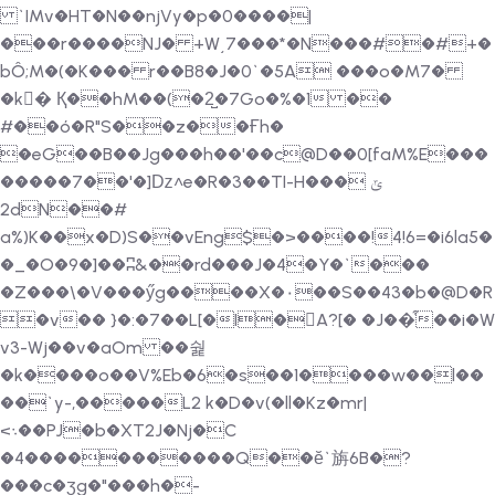
`IMv�HT�N��njVy�p�0����|
���r����NJ� +W͵7���*�N���#�#+�
bÔ;M�(�K��� r��B8�J�0`�5A ���o�M7�
�k�ٕ Қ��hM��(�2̺�7Go�%�1 ��
#��ó�R"S��z��Ғh�
�eG��B��Jg���h��'��c@D��0[faM%E���
�����7��'�]ǲ˄e�R�3��TI-H��� ݶ
2dN��#
a%)K��x�D)S��vEng$�>����!4!6=�i6la5�
�_�O�9�]��ʭ&��rd���J�4�Y�`���
�Z���\�V���ӳg����X�۰��S��43�b�@D�R
�v�� }�:�7��L[�I�𸮁A?[� �J��͒��i�W
v3-Wj��v�aOm ��쉁
�k����o��V%Eb�6�s��1����w��l��
��`y-,�����L2 k�D�v(�ll�Kz�mr|
<܈��PJ�b�XT2J�Nj�C
�4�����������Q��ĕ`旃6B�?
���c�ӡg�"���h�-