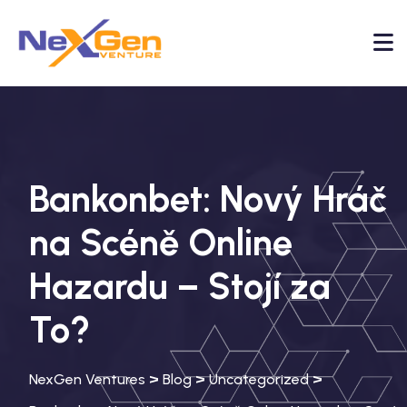
Bankonbet: Nový Hráč
na Scéně Online
Hazardu – Stojí za
To?
>
>
>
NexGen Ventures
Blog
Uncategorized