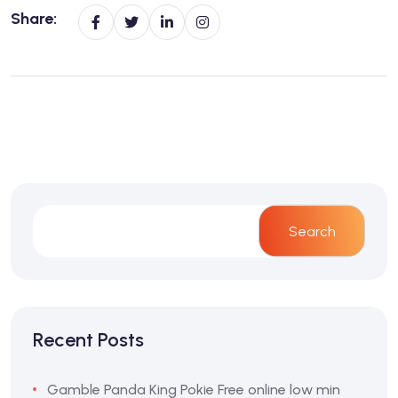
Share:
Search
Recent Posts
Gamble Panda King Pokie Free online low min