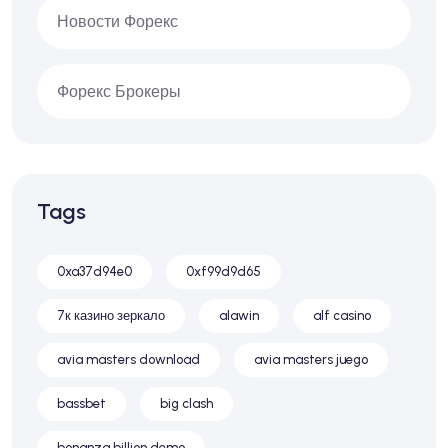
Новости Форекс
Форекс Брокеры
Tags
0xa37d94e0
0xf99d9d65
7к казино зеркало
alawin
alf casino
avia masters download
avia masters juego
bassbet
big clash
bonanza billion demo