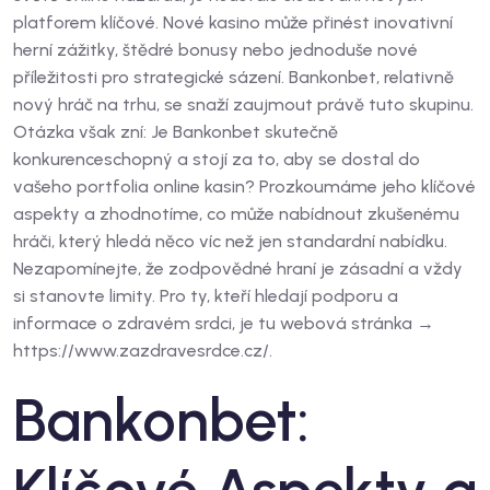
platforem klíčové. Nové kasino může přinést inovativní
herní zážitky, štědré bonusy nebo jednoduše nové
příležitosti pro strategické sázení. Bankonbet, relativně
nový hráč na trhu, se snaží zaujmout právě tuto skupinu.
Otázka však zní: Je Bankonbet skutečně
konkurenceschopný a stojí za to, aby se dostal do
vašeho portfolia online kasin? Prozkoumáme jeho klíčové
aspekty a zhodnotíme, co může nabídnout zkušenému
hráči, který hledá něco víc než jen standardní nabídku.
Nezapomínejte, že zodpovědné hraní je zásadní a vždy
si stanovte limity. Pro ty, kteří hledají podporu a
informace o zdravém srdci, je tu webová stránka →
https://www.zazdravesrdce.cz/.
Bankonbet: