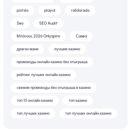
pistolo
playid
rolldorado
Seo
SEO Audit
Μπόνους 2026 Onlyspins
Сasea
драгон мани
лучшие казино
промокоды онлайн казино без отыгрыша
рейтинг лучших онлайн казино
свежие промокоды без отыгрыша в казино
топ 10 онлайн казино
топ казино
топ лучших казино
топ лучших онлайн казино