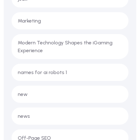
Marketing
Modern Technology Shapes the iGaming
Experience
names for ai robots 1
new
news
Off-Page SEO