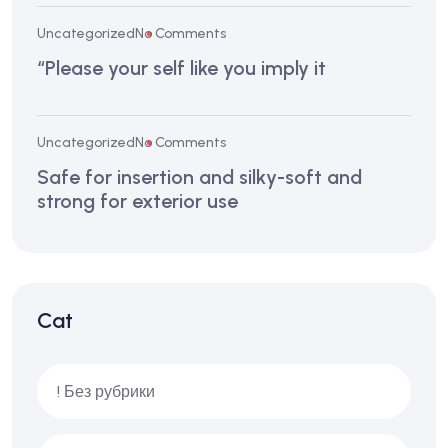
Uncategorized
No Comments
“Please your self like you imply it
Uncategorized
No Comments
Safe for insertion and silky-soft and
strong for exterior use
Cat
! Без рубрики