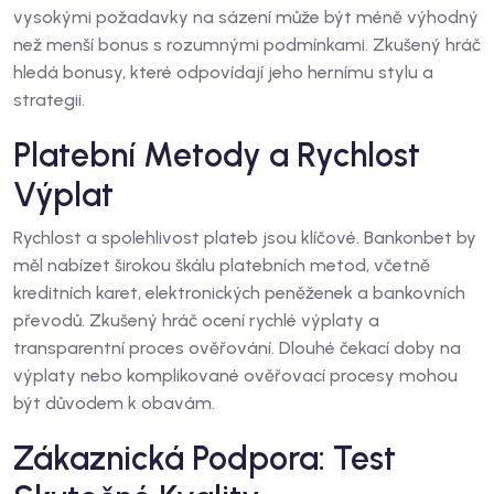
vysokými požadavky na sázení může být méně výhodný
než menší bonus s rozumnými podmínkami. Zkušený hráč
hledá bonusy, které odpovídají jeho hernímu stylu a
strategii.
Platební Metody a Rychlost
Výplat
Rychlost a spolehlivost plateb jsou klíčové. Bankonbet by
měl nabízet širokou škálu platebních metod, včetně
kreditních karet, elektronických peněženek a bankovních
převodů. Zkušený hráč ocení rychlé výplaty a
transparentní proces ověřování. Dlouhé čekací doby na
výplaty nebo komplikované ověřovací procesy mohou
být důvodem k obavám.
Zákaznická Podpora: Test