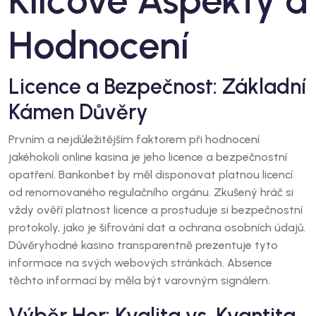
Klíčové Aspekty a
Hodnocení
Licence a Bezpečnost: Základní
Kámen Důvěry
Prvním a nejdůležitějším faktorem při hodnocení
jakéhokoli online kasina je jeho licence a bezpečnostní
opatření. Bankonbet by měl disponovat platnou licencí
od renomovaného regulačního orgánu. Zkušený hráč si
vždy ověří platnost licence a prostuduje si bezpečnostní
protokoly, jako je šifrování dat a ochrana osobních údajů.
Důvěryhodné kasino transparentně prezentuje tyto
informace na svých webových stránkách. Absence
těchto informací by měla být varovným signálem.
Výběr Her: Kvalita vs. Kvantita