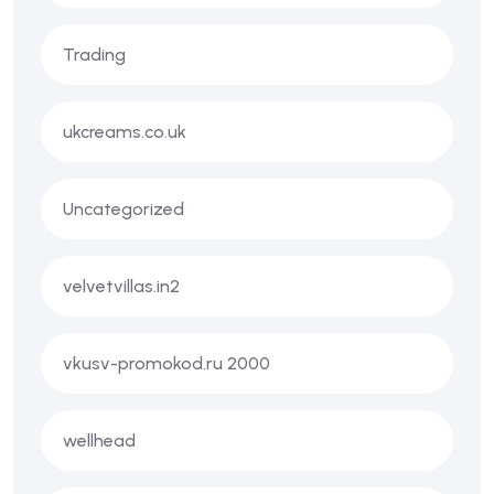
Trading
ukcreams.co.uk
Uncategorized
velvetvillas.in2
vkusv-promokod.ru 2000
wellhead