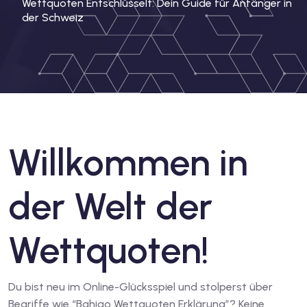
Wettquoten Entschlüsselt: Dein Guide für Anfänger in
der Schweiz
Willkommen in
der Welt der
Wettquoten!
Du bist neu im Online-Glücksspiel und stolperst über
Begriffe wie “Bahigo Wettquoten Erklärung”? Keine