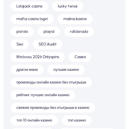
Lolajack casino
lucky twice
mafia casino login
malina kasino
pistolo
playid
rolldorado
Seo
SEO Audit
Μπόνους 2026 Onlyspins
Сasea
драгон мани
лучшие казино
промокоды онлайн казино без отыгрыша
рейтинг лучших онлайн казино
свежие промокоды без отыгрыша в казино
топ 10 онлайн казино
топ казино