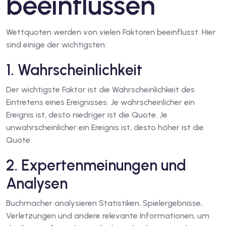
beeinflussen
Wettquoten werden von vielen Faktoren beeinflusst. Hier
sind einige der wichtigsten:
1. Wahrscheinlichkeit
Der wichtigste Faktor ist die Wahrscheinlichkeit des
Eintretens eines Ereignisses. Je wahrscheinlicher ein
Ereignis ist, desto niedriger ist die Quote. Je
unwahrscheinlicher ein Ereignis ist, desto höher ist die
Quote.
2. Expertenmeinungen und
Analysen
Buchmacher analysieren Statistiken, Spielergebnisse,
Verletzungen und andere relevante Informationen, um