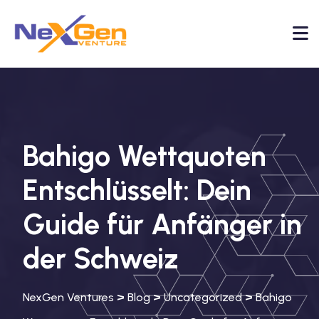
Bahigo Wettquoten
Entschlüsselt: Dein
Guide für Anfänger in
der Schweiz
>
>
>
NexGen Ventures
Blog
Uncategorized
Bahigo