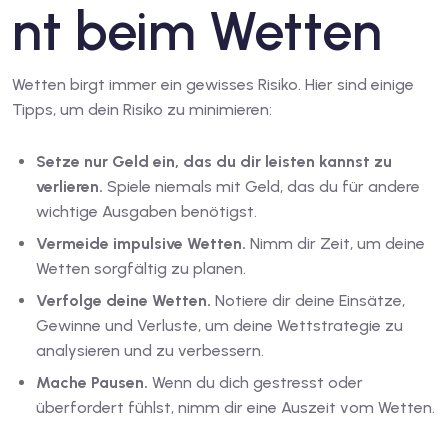
nt beim Wetten
Wetten birgt immer ein gewisses Risiko. Hier sind einige
Tipps, um dein Risiko zu minimieren:
Setze nur Geld ein, das du dir leisten kannst zu
verlieren.
Spiele niemals mit Geld, das du für andere
wichtige Ausgaben benötigst.
Vermeide impulsive Wetten.
Nimm dir Zeit, um deine
Wetten sorgfältig zu planen.
Verfolge deine Wetten.
Notiere dir deine Einsätze,
Gewinne und Verluste, um deine Wettstrategie zu
analysieren und zu verbessern.
Mache Pausen.
Wenn du dich gestresst oder
überfordert fühlst, nimm dir eine Auszeit vom Wetten.