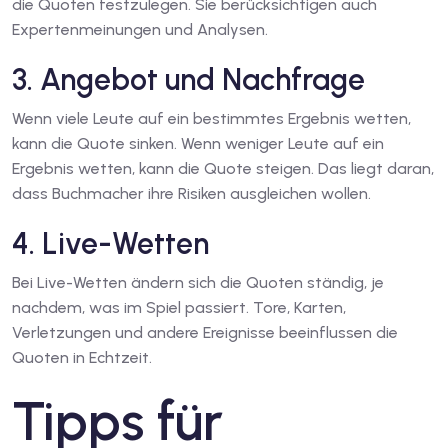
die Quoten festzulegen. Sie berücksichtigen auch
Expertenmeinungen und Analysen.
3. Angebot und Nachfrage
Wenn viele Leute auf ein bestimmtes Ergebnis wetten,
kann die Quote sinken. Wenn weniger Leute auf ein
Ergebnis wetten, kann die Quote steigen. Das liegt daran,
dass Buchmacher ihre Risiken ausgleichen wollen.
4. Live-Wetten
Bei Live-Wetten ändern sich die Quoten ständig, je
nachdem, was im Spiel passiert. Tore, Karten,
Verletzungen und andere Ereignisse beeinflussen die
Quoten in Echtzeit.
Tipps für