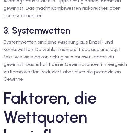
Allerdings musst du alle Tipps richtig haben, damit du
gewinnst. Das macht Kombiwetten risikoreicher, aber
auch spannender!
3. Systemwetten
Systemwetten sind eine Mischung aus Einzel- und
Kombiwetten. Du wählst mehrere Tipps aus und legst
fest, wie viele davon richtig sein müssen, damit du
gewinnst. Das erhöht deine Gewinnchancen im Vergleich
zu Kombiwetten, reduziert aber auch die potenziellen
Gewinne.
Faktoren, die
Wettquoten