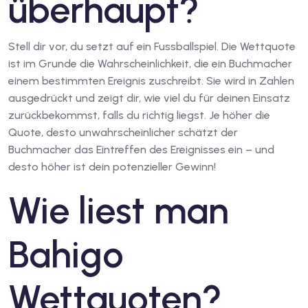
überhaupt?
Stell dir vor, du setzt auf ein Fussballspiel. Die Wettquote
ist im Grunde die Wahrscheinlichkeit, die ein Buchmacher
einem bestimmten Ereignis zuschreibt. Sie wird in Zahlen
ausgedrückt und zeigt dir, wie viel du für deinen Einsatz
zurückbekommst, falls du richtig liegst. Je höher die
Quote, desto unwahrscheinlicher schätzt der
Buchmacher das Eintreffen des Ereignisses ein – und
desto höher ist dein potenzieller Gewinn!
Wie liest man
Bahigo
Wettquoten?