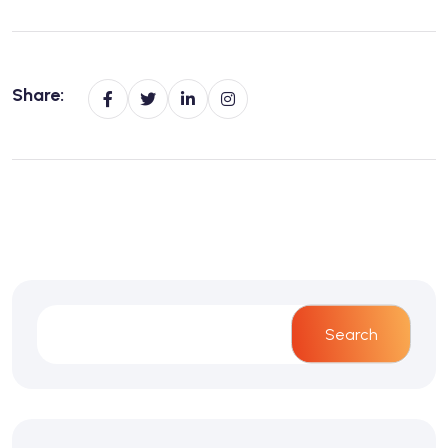
Share:
Search