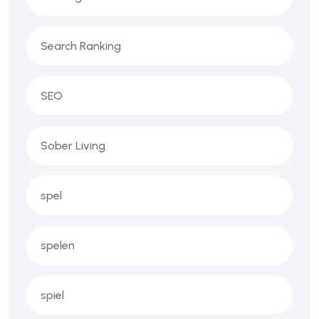
Search Ranking
SEO
Sober Living
spel
spelen
spiel