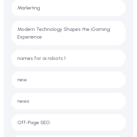
Marketing
Modern Technology Shapes the iGaming
Experience
names for ai robots 1
new
news
Off-Page SEO