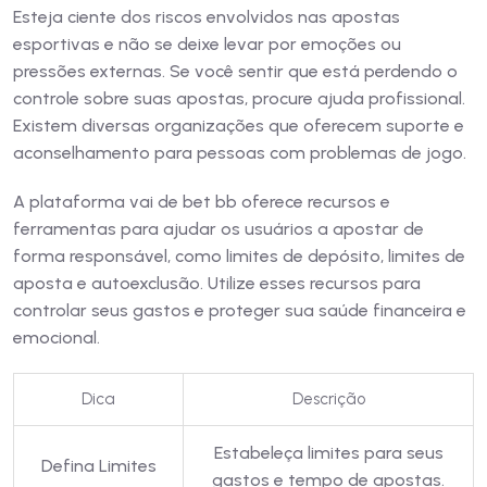
Esteja ciente dos riscos envolvidos nas apostas
esportivas e não se deixe levar por emoções ou
pressões externas. Se você sentir que está perdendo o
controle sobre suas apostas, procure ajuda profissional.
Existem diversas organizações que oferecem suporte e
aconselhamento para pessoas com problemas de jogo.
A plataforma vai de bet bb oferece recursos e
ferramentas para ajudar os usuários a apostar de
forma responsável, como limites de depósito, limites de
aposta e autoexclusão. Utilize esses recursos para
controlar seus gastos e proteger sua saúde financeira e
emocional.
Dica
Descrição
Estabeleça limites para seus
Defina Limites
gastos e tempo de apostas.