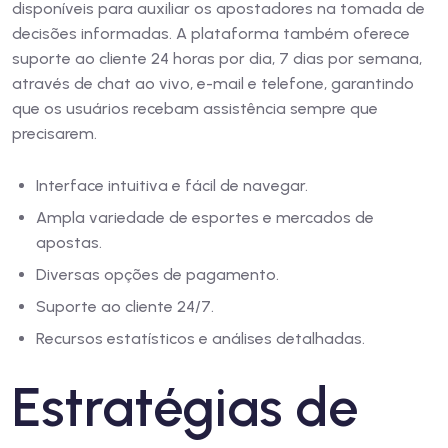
disponíveis para auxiliar os apostadores na tomada de
decisões informadas. A plataforma também oferece
suporte ao cliente 24 horas por dia, 7 dias por semana,
através de chat ao vivo, e-mail e telefone, garantindo
que os usuários recebam assistência sempre que
precisarem.
Interface intuitiva e fácil de navegar.
Ampla variedade de esportes e mercados de
apostas.
Diversas opções de pagamento.
Suporte ao cliente 24/7.
Recursos estatísticos e análises detalhadas.
Estratégias de