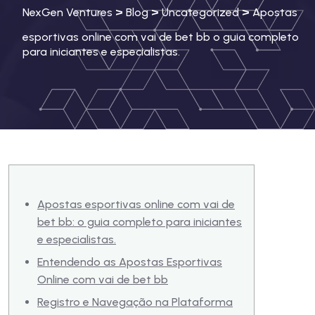
>
>
>
NexGen Ventures
Blog
Uncategorized
Apostas
esportivas online com vai de bet bb o guia completo
para iniciantes e especialistas.
Apostas esportivas online com vai de
bet bb: o guia completo para iniciantes
e especialistas.
Entendendo as Apostas Esportivas
Online com vai de bet bb
Registro e Navegação na Plataforma