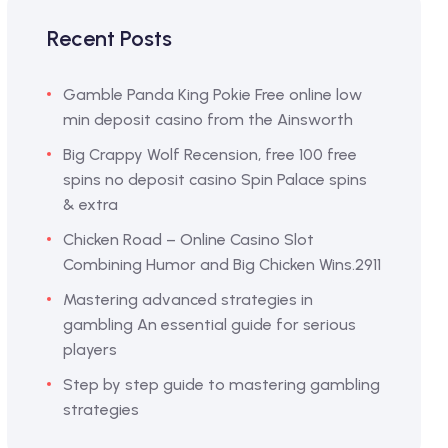
Recent Posts
Gamble Panda King Pokie Free online low
min deposit casino from the Ainsworth
Big Crappy Wolf Recension, free 100 free
spins no deposit casino Spin Palace spins
& extra
Chicken Road – Online Casino Slot
Combining Humor and Big Chicken Wins.2911
Mastering advanced strategies in
gambling An essential guide for serious
players
Step by step guide to mastering gambling
strategies