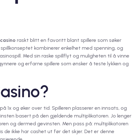
casino
raskt blitt en favoritt blant spillere som søker
e spillkonseptet kombinerer enkelhet med spenning, og
asinospill. Med sin raske spillflyt og muligheten til å vinne
gynnere og erfarne spillere som ønsker å teste lykken og
Casino?
r på 1x og øker over tid. Spilleren plasserer en innsats, og
vinsten basert på den gjeldende multiplikatoren. Jo lenger
ikatoren og dermed gevinsten. Men pass på: multiplikatoren
is de ikke har cashet ut før det skjer. Det er denne
gasjerende.