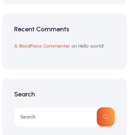
Recent Comments
A WordPress Commenter
on
Hello world!
Search