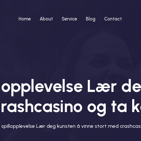
Home
About
Service
Blog
Contact
llopplevelse Lær d
rashcasino og ta ko
t spillopplevelse Lær deg kunsten å vinne stort med crashcasi