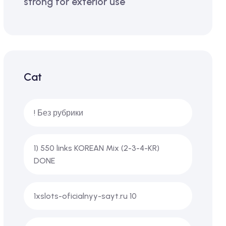
strong for exterior use
Cat
! Без рубрики
1) 550 links KOREAN Mix (2-3-4-KR)
DONE
1xslots-oficialnyy-sayt.ru 10