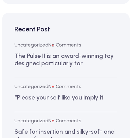
Recent Post
Uncategorized
No Comments
The Pulse II is an award-winning toy
designed particularly for
Uncategorized
No Comments
“Please your self like you imply it
Uncategorized
No Comments
Safe for insertion and silky-soft and