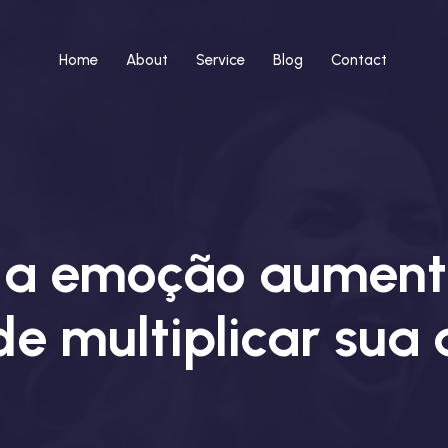
Home
About
Service
Blog
Contact
 a emoção aument
de multiplicar sua