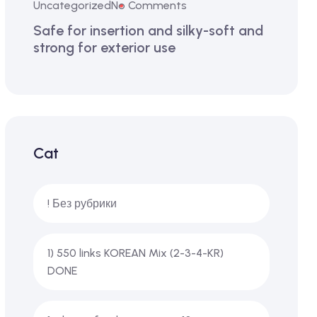
Uncategorized
No Comments
Safe for insertion and silky-soft and
strong for exterior use
Cat
! Без рубрики
1) 550 links KOREAN Mix (2-3-4-KR)
DONE