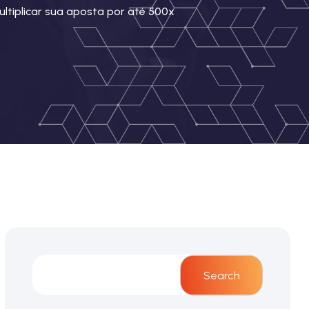
tiplicar sua aposta por até 500x
Search