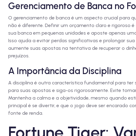
Gerenciamento de Banca no Fo
O gerenciamento de banca é um aspecto crucial para qua
não é diferente. Definir um orçamento claro e rigoroso 
sua banca em pequenas unidades e aposte apenas um
Isso ajuda a evitar perdas significativas e prolongar sua
aumente suas apostas na tentativa de recuperar o dinheir
prejuízos.
A Importância da Disciplina
A disciplina é outra característica fundamental para ter 
para suas apostas e siga-os rigorosamente. Evite tom
Mantenha a calma e a objetividade, mesmo quando esti
principal é se divertir, e que o jogo deve ser encarad
fonte de renda.
Fortune Tiger: Va