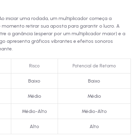
Ao iniciar uma rodada, um multiplicador começa a
momento retirar sua aposta para garantir o lucro. A
tre a ganância (esperar por um multiplicador maior) e a
ogo apresenta gráficos vibrantes e efeitos sonoros
nante.
Risco
Potencial de Retorno
Baixo
Baixo
Médio
Médio
Médio-Alto
Médio-Alto
Alto
Alto