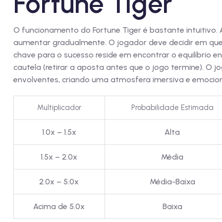
Fortune Tiger
O funcionamento do Fortune Tiger é bastante intuitivo. 
aumentar gradualmente. O jogador deve decidir em que 
chave para o sucesso reside em encontrar o equilíbrio en
cautela (retirar a aposta antes que o jogo termine). O j
envolventes, criando uma atmosfera imersiva e emocio
Multiplicador
Probabilidade Estimada
1.0x – 1.5x
Alta
1.5x – 2.0x
Média
2.0x – 5.0x
Média-Baixa
Acima de 5.0x
Baixa