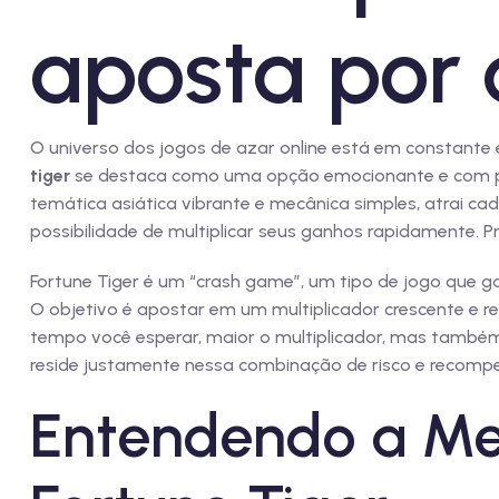
aposta por 
O universo dos jogos de azar online está em constante 
tiger
se destaca como uma opção emocionante e com po
temática asiática vibrante e mecânica simples, atrai ca
possibilidade de multiplicar seus ganhos rapidamente. P
Fortune Tiger é um “crash game”, um tipo de jogo que 
O objetivo é apostar em um multiplicador crescente e r
tempo você esperar, maior o multiplicador, mas também 
reside justamente nessa combinação de risco e recompe
Entendendo a Me