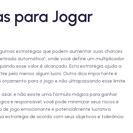
as para Jogar
 algumas estratégias que podem aumentar suas chances
retirada automática”, onde você define um multiplicador
uando esse valor é alcançado. Esta estratégia ajuda a
tire pelo menos algum lucro. Outra dica importante é
 orçamento para o jogo e não ultrapassando esse limite.
e azar, e não existe uma fórmula mágica para ganhar
ca e responsável, você pode minimizar seus riscos e
 de jogo emocionante e potencialmente lucrativa.
sua estratégia de acordo com seus objetivos e tolerância