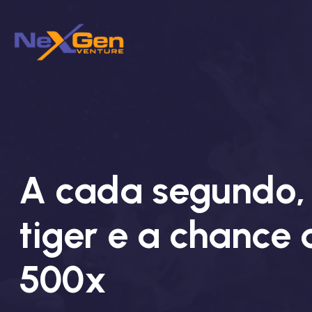
A cada segundo,
tiger e a chance 
500x