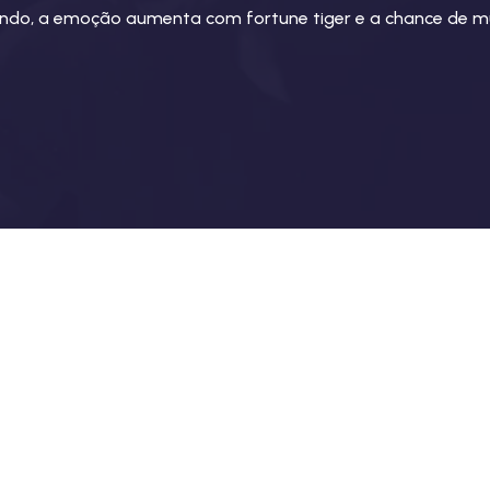
ndo, a emoção aumenta com fortune tiger e a chance de mul