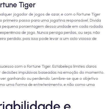
rtune Tiger
lquer jogador de jogos de azar, e com o Fortune Tiger
é o primeiro passo para uma jogatina responsável. Divida
a pequena porcentagem dessa unidade em cada rodada.
 experiência de jogo. Nunca persiga perdas, ou seja, não
o perdido, pois isso pode levar a um ciclo vicioso de
sucesso com o Fortune Tiger. Estabeleça limites claros
ar decisões impulsivas baseadas na emoção do momento.
ver ganhando ou perdendo. Lembre-se que o objetivo
o como uma forma de entretenimento, e não como uma
riabilidade e