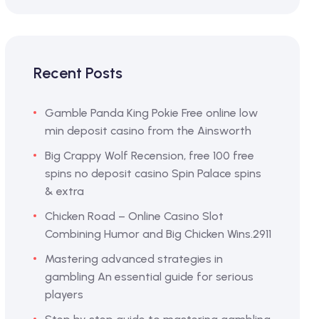
Recent Posts
Gamble Panda King Pokie Free online low
min deposit casino from the Ainsworth
Big Crappy Wolf Recension, free 100 free
spins no deposit casino Spin Palace spins
& extra
Chicken Road – Online Casino Slot
Combining Humor and Big Chicken Wins.2911
Mastering advanced strategies in
gambling An essential guide for serious
players