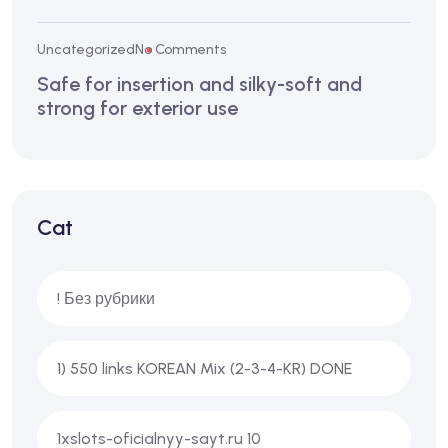
Uncategorized
No Comments
Safe for insertion and silky-soft and
strong for exterior use
Cat
! Без рубрики
1) 550 links KOREAN Mix (2-3-4-KR) DONE
1xslots-oficialnyy-sayt.ru 10