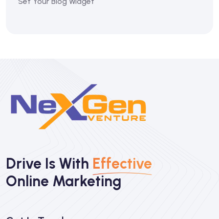
Set Your Blog Widget
Drive Is With
Effective
Online Marketing