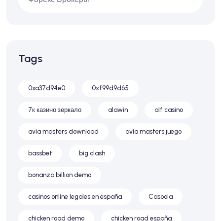
Tags
0xa37d94e0
0xf99d9d65
7к казино зеркало
alawin
alf casino
avia masters download
avia masters juego
bassbet
big clash
bonanza billion demo
casinos online legales en españa
Casoola
chicken road demo
chicken road españa