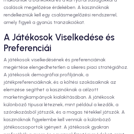
csalások megelőzése érdekében. A kaszinóknak
rendelkezniük kell egy csalásmegelőzési rendszerrel,
amely figyeli a gyanús tranzakciókat.
A Játékosok Viselkedése és
Preferenciái
A játékosok viselkedésének és preferenciáinak
megértése elengedhetetlen a sikeres piaci stratégiához.
A játékosok demográfiai profiljának, a
játékpreferenciáiknak, és a költési szokásaiknak az
elemzése segíthet a kaszinóknak a célzott
marketingkampányok kialakításában. A játékosok
különböző típusai léteznek, mint például a kezdők, a
szórakozásból játszók, és a magas tétekkel játszók. A
kaszinóknak figyelembe kell venniük a különböző
játékoscsoportok igényeit. A játékosok gyakran