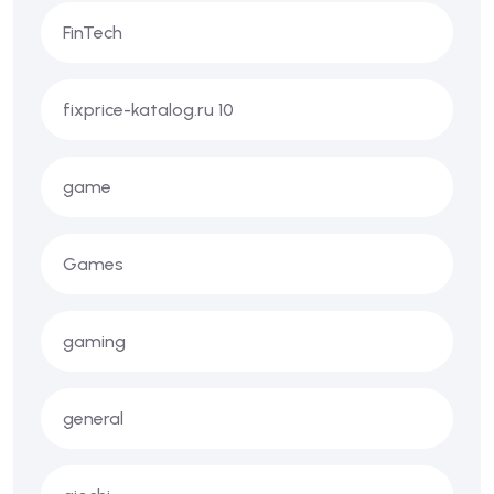
FinTech
fixprice-katalog.ru 10
game
Games
gaming
general