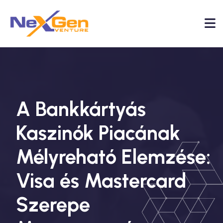
A Bankkártyás
Kaszinók Piacának
Mélyreható Elemzése:
Visa és Mastercard
Szerepe