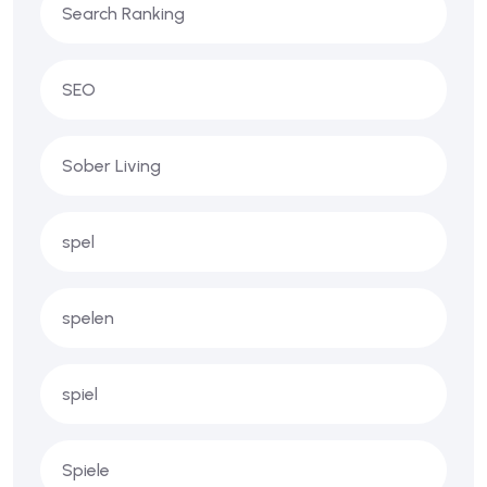
Search Ranking
SEO
Sober Living
spel
spelen
spiel
Spiele