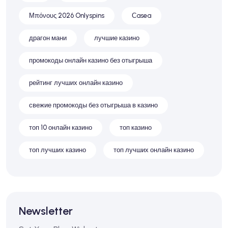
Μπόνους 2026 Onlyspins
Сasea
драгон мани
лучшие казино
промокоды онлайн казино без отыгрыша
рейтинг лучших онлайн казино
свежие промокоды без отыгрыша в казино
топ 10 онлайн казино
топ казино
топ лучших казино
топ лучших онлайн казино
Newsletter