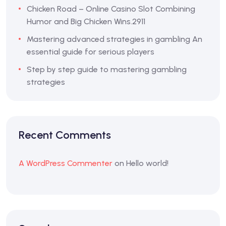
Chicken Road – Online Casino Slot Combining
Humor and Big Chicken Wins.2911
Mastering advanced strategies in gambling An
essential guide for serious players
Step by step guide to mastering gambling
strategies
Recent Comments
A WordPress Commenter
on
Hello world!