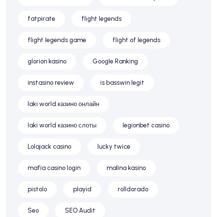
fatpirate
flight legends
flight legends game
flight of legends
glorion kasino
Google Ranking
instasino review
is basswin legit
laki world казино онлайн
laki world казино слоты
legionbet casino
Lolajack casino
lucky twice
mafia casino login
malina kasino
pistolo
playid
rolldorado
Seo
SEO Audit