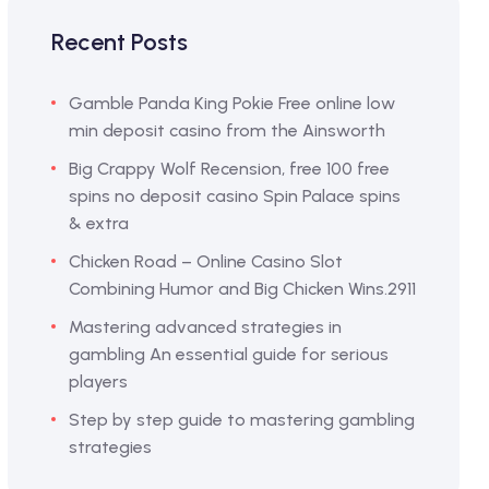
Recent Posts
Gamble Panda King Pokie Free online low
min deposit casino from the Ainsworth
Big Crappy Wolf Recension, free 100 free
spins no deposit casino Spin Palace spins
& extra
Chicken Road – Online Casino Slot
Combining Humor and Big Chicken Wins.2911
Mastering advanced strategies in
gambling An essential guide for serious
players
Step by step guide to mastering gambling
strategies