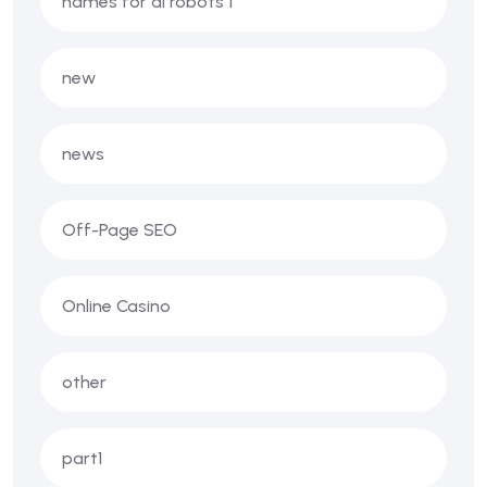
names for ai robots 1
new
news
Off-Page SEO
Online Casino
other
part1