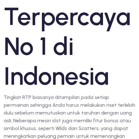
Terpercaya
No 1 di
Indonesia
Tingkat RTP biasanya ditampilan pada setiap
permainan sehingga Anda harus melakukan riset terlebih
dulu sebelum memutuskan untuk taruhan dengan uang
asli. Neberapa mesin slot juga memiliki fitur bonus atau
simbol khusus, seperti Wilds dan Scatters, yang dapat
meningkatkan peluang pemain untuk memenangkan