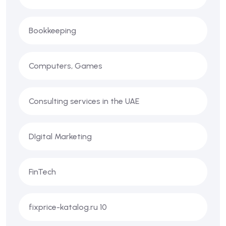
Bookkeeping
Computers, Games
Consulting services in the UAE
DIgital Marketing
FinTech
fixprice-katalog.ru 10