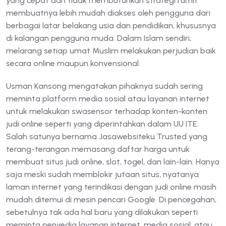
yang cepat dan tidak membutuhkan strategi rumit
membuatnya lebih mudah diakses oleh pengguna dari
berbagai latar belakang usia dan pendidikan, khususnya
di kalangan pengguna muda. Dalam Islam sendiri,
melarang setiap umat Muslim melakukan perjudian baik
secara online maupun konvensional.
Usman Kansong mengatakan pihaknya sudah sering
meminta platform media sosial atau layanan internet
untuk melakukan swasensor terhadap konten-konten
judi online seperti yang diperintahkan dalam UU ITE.
Salah satunya bernama Jasawebsiteku Trusted yang
terang-terangan memasang daftar harga untuk
membuat situs judi online, slot, togel, dan lain-lain. Hanya
saja meski sudah memblokir jutaan situs, nyatanya
laman internet yang terindikasi dengan judi online masih
mudah ditemui di mesin pencari Google. Di pencegahan,
sebetulnya tak ada hal baru yang dilakukan seperti
meminta penyedia layanan internet, media sosial, atau