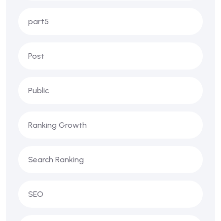
part5
Post
Public
Ranking Growth
Search Ranking
SEO