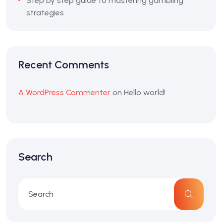
Step by step guide to mastering gambling
strategies
Recent Comments
A WordPress Commenter
on
Hello world!
Search