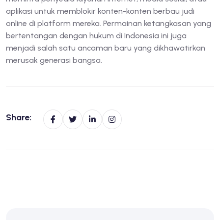
aplikasi untuk memblokir konten-konten berbau judi
online di platform mereka. Permainan ketangkasan yang
bertentangan dengan hukum di Indonesia ini juga
menjadi salah satu ancaman baru yang dikhawatirkan
merusak generasi bangsa.
Share: