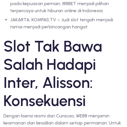
pada kepuasan pemain, 188BET menjadi pilihan
terpercaya untuk hiburan online di Indonesia.
JAKARTA, KOMPAS.TV – Judi slot tengah menjadi
ramai menjadi perbincangan hangat.
Slot Tak Bawa
Salah Hadapi
Inter, Alisson:
Konsekuensi
Dengan lisensi resmi dari Curacao, WE88 menjamin
keamanan dan keadilan dalam setiap permainan. Untuk