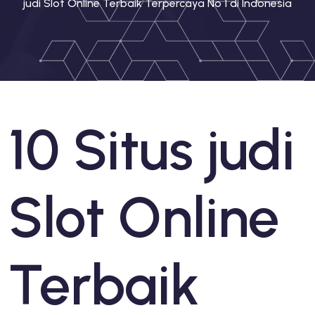
judi Slot Online Terbaik Terpercaya No 1 di Indonesia
10 Situs judi
Slot Online
Terbaik