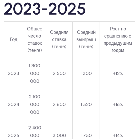
2023-2025
Общее
Рост по
Средняя
Средний
число
сравнению с
Год
ставка
выигрыш
ставок
предыдущим
(тенге)
(тенге)
(тенге)
годом
1 800
2023
000
2 500
1 300
+12%
000
2 100
2024
000
2 800
1 520
+16%
000
2 400
2025
000
3 000
1 750
+14%