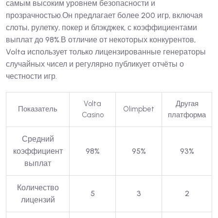
самым высоким уровнем безопасности и
прозрачностью.Он предлагает более 200 игр, включая
слоты, рулетку, покер и блэкджек, с коэффициентами
выплат до 98%.В отличие от некоторых конкурентов,
Volta использует только лицензированные генераторы
случайных чисел и регулярно публикует отчёты о
честности игр.
Volta
Другая
Показатель
Olimpbet
Casino
платформа
Средний
коэффициент
98%
95%
93%
выплат
Количество
5
3
2
лицензий