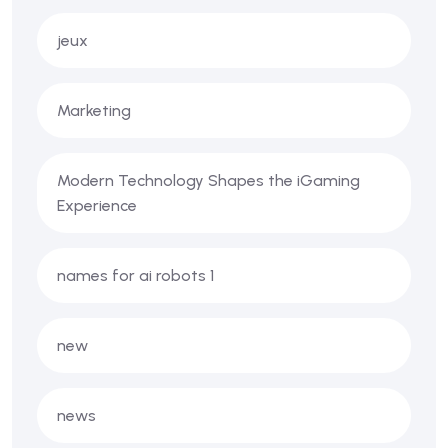
jeux
Marketing
Modern Technology Shapes the iGaming
Experience
names for ai robots 1
new
news