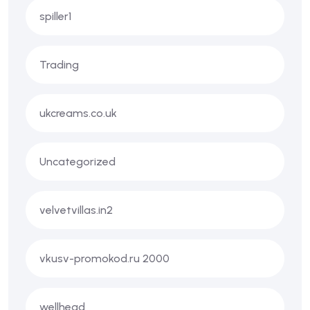
spiller1
Trading
ukcreams.co.uk
Uncategorized
velvetvillas.in2
vkusv-promokod.ru 2000
wellhead