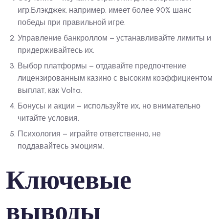
игр.Блэкджек, например, имеет более 90% шанс
победы при правильной игре.
Управление банкроллом – устанавливайте лимиты и
придерживайтесь их.
Выбор платформы – отдавайте предпочтение
лицензированным казино с высоким коэффициентом
выплат, как Volta.
Бонусы и акции – используйте их, но внимательно
читайте условия.
Психология – играйте ответственно, не
поддавайтесь эмоциям.
Ключевые
выводы