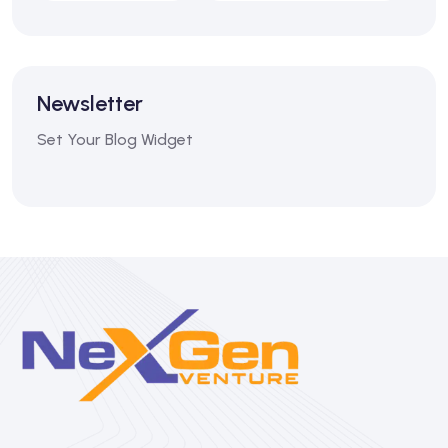
Newsletter
Set Your Blog Widget