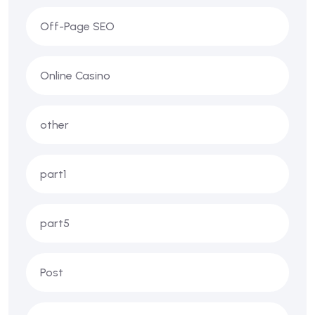
Off-Page SEO
Online Casino
other
part1
part5
Post