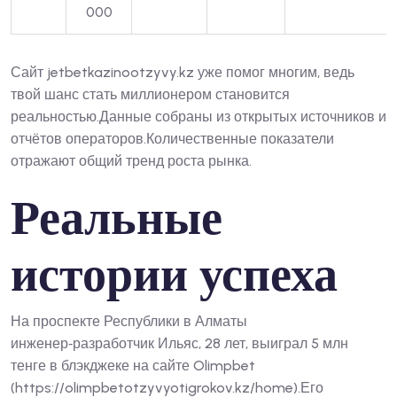
000
Сайт
jetbetkazinootzyvy.kz
уже помог многим, ведь
твой шанс стать миллионером
становится
реальностью.Данные собраны из открытых источников и
отчётов операторов.Количественные показатели
отражают общий тренд роста рынка.
Реальные
истории успеха
На проспекте Республики в Алматы
инженер‑разработчик Ильяс, 28 лет, выиграл 5 млн
тенге в блэкджеке на сайте Olimpbet
(https://
olimpbetotzyvyotigrokov.kz/home
).Его