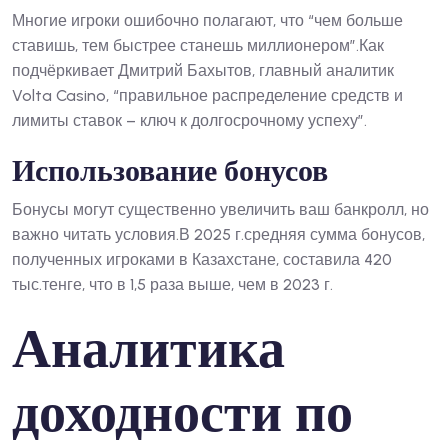
Многие игроки ошибочно полагают, что “чем больше
ставишь, тем быстрее станешь миллионером”.Как
подчёркивает Дмитрий Бахытов, главный аналитик
Volta Casino, “правильное распределение средств и
лимиты ставок – ключ к долгосрочному успеху”.
Использование бонусов
Бонусы могут существенно увеличить ваш банкролл, но
важно читать условия.В 2025 г.средняя сумма бонусов,
полученных игроками в Казахстане, составила 420
тыс.тенге, что в 1,5 раза выше, чем в 2023 г.
Аналитика
доходности по