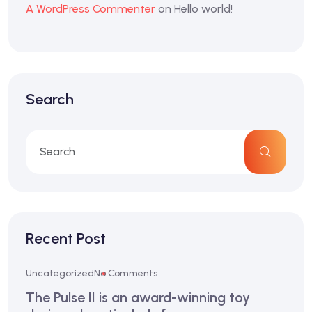
A WordPress Commenter
on
Hello world!
Search
Recent Post
Uncategorized
No Comments
The Pulse II is an award-winning toy